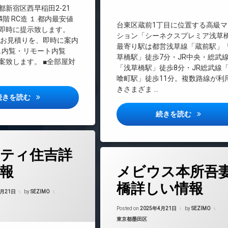
エレベーター
都新宿区西早稲田2-21
オートロック
階 RC造 １.都内最安値
台東区蔵前1丁目に位置する高級マ
即時に提示致します。
デザイナーズ
ション「シーネクスプレミア浅草
のお見積りを、即時に案内
バイク置き場
最寄り駅は都営浅草線「蔵前駅」
３.内覧・リモート内覧
草橋駅」徒歩7分・JR中央・総武
ペット可
案致します。 ■全部屋対
「浅草橋駅」徒歩8分・JR総武線
分譲賃貸
喰町駅」徒歩11分。複数路線が利
宅配ボックス
きさまざま …
ブロンビュー西早稲田詳しい情報
続きを読む
敷地内ゴミ置き場
楽器可
シーネクス
続きを読む
防犯カメラ
駐輪場
ティ住吉詳
タ
報
メビウス本所吾
グ
24時間管理
橋詳しい情報
Updated on
2025年4月22日
4月21日
by
SEZIMO
BS
Updated on
2025
CATV
Posted on
2025年4月21日
by
SEZIMO
カテゴリー:
東京都墨田区
CS