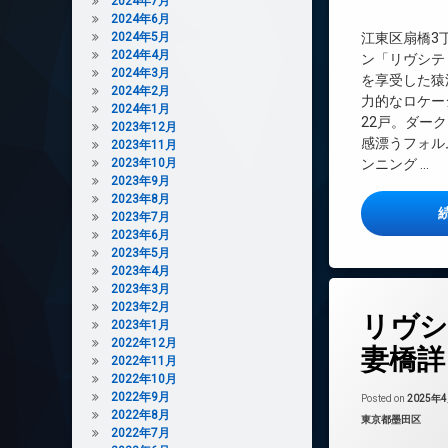
2024年7月
インターネット無
2024年6月
エレベーター
2024年5月
江東区扇橋3
2024年4月
オートロック
ン「リヴシテ
2024年3月
を享受した猿
デザイナーズ
2024年2月
力的なロケー
2024年1月
ペット可
22戸。ダー
2023年12月
分譲賃貸
感漂うフォル
2023年11月
宅配ボックス
2023年10月
ンニング …
2023年9月
敷地内ゴミ置き場
2023年8月
防犯カメラ
2023年7月
2023年6月
駐輪場
2023年5月
2023年4月
2023年3月
タ
2023年2月
リヴシ
グ
2023年1月
2022年12月
24時間管理
妻橋詳
2022年11月
BS
2022年10月
2022年9月
CATV
Posted on
2025年
2022年8月
カテゴリー:
東京都墨田区
CS
2022年7月