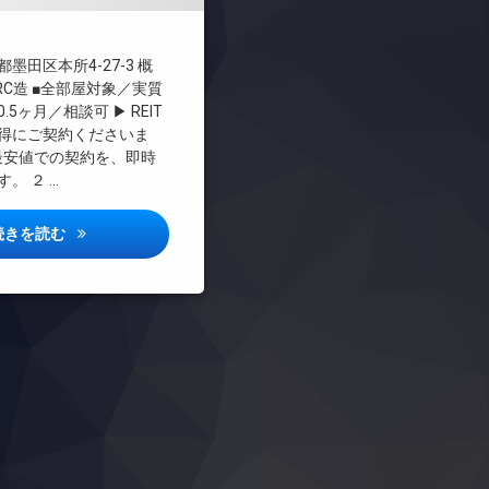
料
墨田区本所4-27-3 概
RC造 ■全部屋対象／実質
5ヶ月／相談可 ▶ REIT
お得にご契約くださいま
内最安値での契約を、即時
。 ２ …
リヴシティ本所吾妻橋詳しい情報
続きを読む