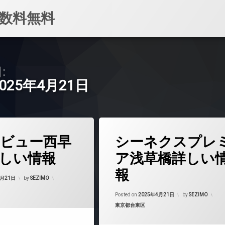
数料無料
:
2025年4月21日
タ
ビュー西早
シーネクスプレ
グ
24時間管理
しい情報
ア浅草橋詳しい
BS
報
Updated on
2025年4月22日
CATV
4月21日
by
SEZIMO
CS
Updated on
2025
Posted on
2025年4月21日
by
SEZIMO
マンション
TVドアホン
カテゴリー:
東京都台東区
料
インターネット無料