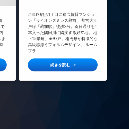
エレベーター
オートロック
台東区駒形1丁目に建つ賃貸マンショ
デザイナーズ
 概
ン「ライオンズミレス蔵前」 都営大江
バイク置き場
典で
戸線「蔵前駅」徒歩2分。春日通りを1
内
本入った隅田川に隣接する好立地。 地
内廊下
しま
上15階建、全97戸。楕円形が特徴的な
分譲賃貸
時
高級感漂うフォルムデザイン。 ルーム
宅配ボックス
プラ …
敷地内ゴミ置き場
防犯カメラ
所吾妻橋詳しい情報
ザ・ライオンズミレス蔵前詳し
続きを読む
駐車場
駐輪場