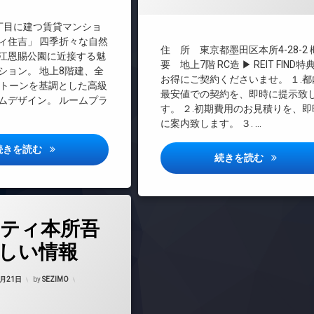
料
REIT系ブランドマンション
丁目に建つ賃貸マンショ
TVドアホン
ィ住吉」 四季折々な自然
インターネット無料
住 所 東京都墨田区本所4-28-2
江恩賜公園に近接する魅
エレベーター
要 地上7階 RC造 ▶ REIT FIND特
ション。 地上8階建、全
お得にご契約くださいませ。 １.都
オートロック
クトーンを基調とした高級
最安値での契約を、即時に提示致
ムデザイン。 ルームプラ
デザイナーズ
す。 ２.初期費用のお見積りを、即
ペット可
に案内致します。 ３. …
宅配ボックス
リヴシティ住吉詳しい情報
続きを読む
敷地内ゴミ置き場
メビウス本
続きを読む
防犯カメラ
駐輪場
ティ本所吾
しい情報
Updated on
2025年4月22日
4月21日
by
SEZIMO