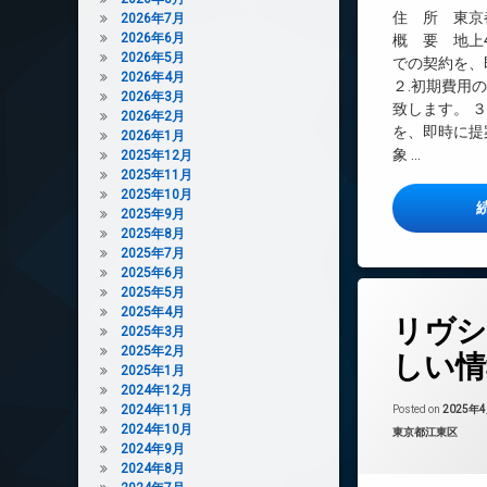
デザイナーズ
住 所 東京
2026年7月
2026年6月
内廊下
概 要 地上4
2026年5月
での契約を、
宅配ボックス
2026年4月
２.初期費用
敷地内ゴミ置き場
2026年3月
致します。 
2026年2月
防犯カメラ
を、即時に提
2026年1月
象 …
2025年12月
2025年11月
2025年10月
2025年9月
2025年8月
2025年7月
2025年6月
2025年5月
タ
2025年4月
リヴシ
グ
2025年3月
2025年2月
24時間管理
しい情
2025年1月
BS
2024年12月
CATV
2024年11月
Posted on
2025年
2024年10月
カテゴリー:
東京都江東区
CS
2024年9月
TVドアホン
2024年8月