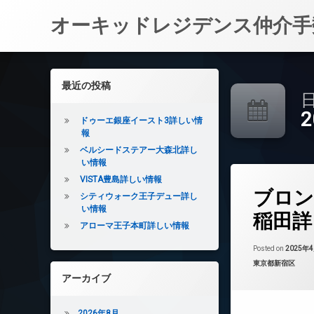
オーキッドレジデンス仲介手
コ
ン
左サイドバー
最近の投稿
テ
日
ン
ツ
ドゥーエ銀座イースト3詳しい情
へ
報
ス
ベルシードステアー大森北詳し
キ
い情報
ッ
VISTA豊島詳しい情報
タ
プ
ブロン
グ
シティウォーク王子デュー詳し
い情報
24時間管理
稲田詳
アローマ王子本町詳しい情報
BS
CATV
Posted on
2025年
カテゴリー:
東京都新宿区
CS
アーカイブ
REIT系ブランド
インターネット無
2026年8月