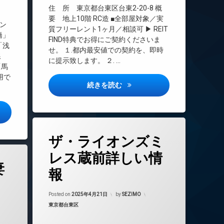
インターネット無料
住 所 東京都台東区台東2-20-8 概
エレベーター
要 地上10階 RC造 ■全部屋対象／実
ン
質フリーレント1ヶ月／相談可 ▶ REIT
オートロック
橋」
FIND特典でお得にご契約くださいま
デザイナーズ
「浅
せ。 １.都内最安値での契約を、即時
線
バイク置き場
に提示致します。 ２. …
「馬
宅配ボックス
用で
敷地内ゴミ置き場
グランパセオ上野御徒町詳しい
続きを読む
楽器可
防犯カメラ
プレミア浅草橋詳しい情報
駐車場
タ
駐輪場
ザ・ライオンズミ
グ
24時間管理
レス蔵前詳しい情
妻
BS
報
CATV
CS
Updated on
2025年4月22日
Posted on
2025年4月21日
by
SEZIMO
年4月22日
TVドアホン
カテゴリー:
東京都台東区
インターネット無料