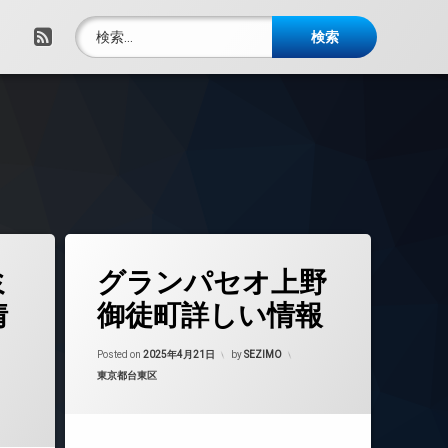
検索:
RSS
タ
ミ
グランパセオ上野
グ
24時間管理
情
御徒町詳しい情報
BS
Updated on
2025年10月30日
CATV
Posted on
2025年4月21日
by
SEZIMO
カテゴリー:
東京都台東区
CS
年4月22日
REIT系ブランドマンション
TVドアホン