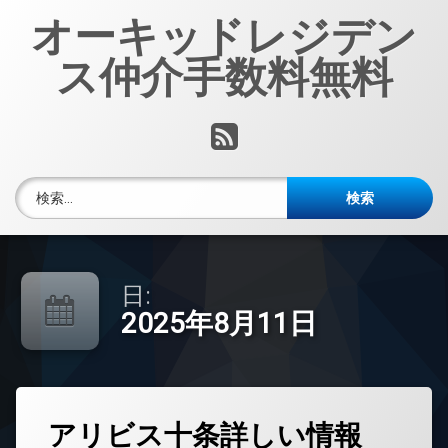
コ
オーキッドレジデン
ン
テ
ス仲介手数料無料
ン
ツ
へ
RSS
ス
キ
ッ
検索:
プ
日:
2025年8月11日
タ
アリビス十条詳しい情報
グ