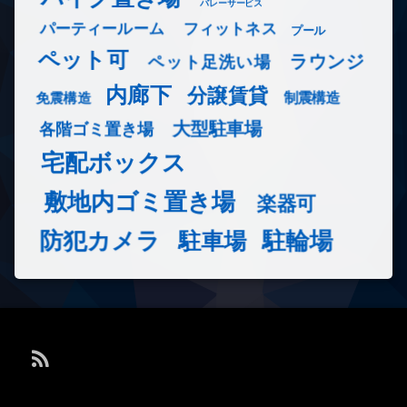
バレーサービス
フィットネス
パーティールーム
プール
ペット可
ラウンジ
ペット足洗い場
内廊下
分譲賃貸
免震構造
制震構造
大型駐車場
各階ゴミ置き場
宅配ボックス
敷地内ゴミ置き場
楽器可
防犯カメラ
駐輪場
駐車場
RSS