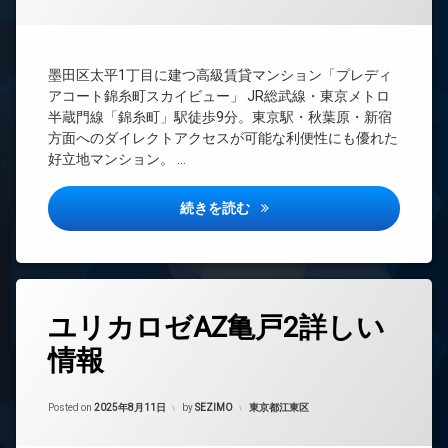
理
ー
ネ
BS
ッ
CATV
ト
墨田区太平1丁目に建つ高級賃貸マンション「プレディ
無
CS
アコート錦糸町スカイビュー」 JR総武線・東京メトロ
料
REIT
半蔵門線「錦糸町」駅徒歩9分。東京駅・秋葉原・新宿
エ
系ブ
方面へのダイレクトアクセスが可能な利便性にも優れた
レ
ラン
好立地マンション。 …
ベ
ドマ
ー
ンシ
タ
ョン
プレディアコート錦糸町スカイ
続きを読む
ー
TV
オ
ド
ー
ア
ト
ホ
ロ
ン
タ
ッ
ユリカロゼAZ亀戸2詳しい
イ
グ
ク
ン
情報
24
デ
タ
時
ザ
ー
間
イ
ネ
Updated on
2025年9月25日
管
カテゴリー:
Posted on
2025年8月11日
by
SEZIMO
東京都江東区
ナ
ッ
理
ー
ト