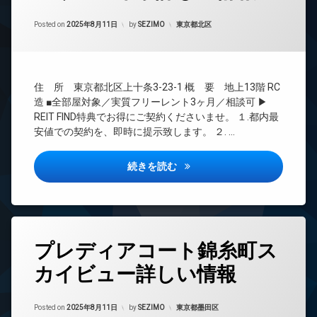
24
Updated on
2025年9月25日
時
カテゴリー:
Posted on
2025年8月11日
by
SEZIMO
東京都北区
間
管
理
BS
住 所 東京都北区上十条3-23-1 概 要 地上13階 RC
CATV
造 ■全部屋対象／実質フリーレント3ヶ月／相談可 ▶
CS
REIT FIND特典でお得にご契約くださいませ。 １.都内最
安値での契約を、即時に提示致します。 ２. …
REIT
系ブ
ラン
アリビス十条詳しい情報
続きを読む
ドマ
ンシ
ョン
TV
ド
タ
ア
プレディアコート錦糸町ス
グ
ホ
ン
カイビュー詳しい情報
24
時
イ
間
ン
Updated on
2025年9月25日
管
カテゴリー:
Posted on
2025年8月11日
by
SEZIMO
東京都墨田区
タ