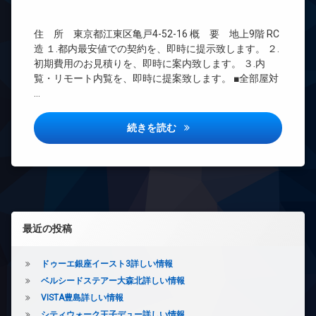
ズ
無
BS
料
ペ
CATV
ッ
エ
住 所 東京都江東区亀戸4-52-16 概 要 地上9階 RC
CS
ト
レ
造 １.都内最安値での契約を、即時に提示致します。 ２.
可
ベ
REIT
初期費用のお見積りを、即時に案内致します。 ３.内
ー
系ブ
内
覧・リモート内覧を、即時に提案致します。 ■全部屋対
タ
ラン
廊
…
ー
ドマ
下
ンシ
オ
宅
ョン
ー
ユリカロゼAZ亀戸2詳しい情報
続きを読む
配
ト
TV
ボ
ロ
ド
ッ
ッ
ア
ク
ク
ホ
ス
ン
デ
敷
ザ
イ
地
左サイドバー
イ
ン
内
最近の投稿
ナ
タ
ゴ
ー
ー
ミ
ズ
ネ
置
ドゥーエ銀座イースト3詳しい情報
ッ
き
バ
ベルシードステアー大森北詳しい情報
ト
場
イ
VISTA豊島詳しい情報
無
ク
防
料
シティウォーク王子デュー詳しい情報
置