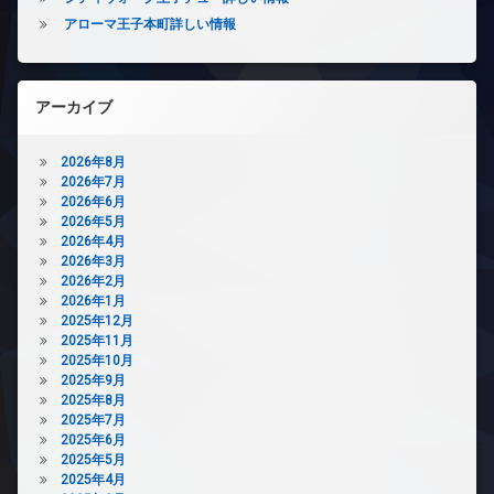
犯
き
エ
アローマ王子本町詳しい情報
カ
場
レ
メ
ベ
ラ
宅
ー
配
駐
タ
アーカイブ
ボ
車
ー
ッ
場
ク
オ
2026年8月
駐
ス
ー
2026年7月
輪
ト
敷
2026年6月
場
ロ
地
2026年5月
ッ
内
2026年4月
ク
ゴ
2026年3月
ミ
デ
2026年2月
置
ザ
2026年1月
き
イ
2025年12月
場
ナ
2025年11月
ー
2025年10月
防
ズ
2025年9月
犯
2025年8月
カ
バ
2025年7月
メ
イ
2025年6月
ラ
ク
2025年5月
置
駐
2025年4月
き
輪