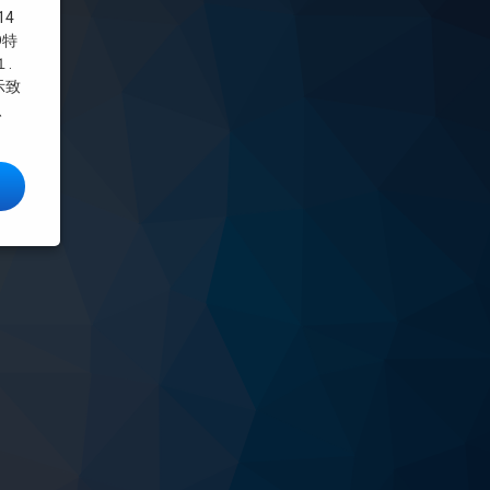
14
D特
.
示致
、
大森詳しい情報