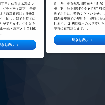
料
インターネット無料
1丁目に位置する高級マ
住 所 東京都品川区南大井5-20-
エレベーター
・グラビティ新宿」 最寄
概 要 地上5階 RC造 ▶ REIT FIN
線「西武新宿駅」徒歩3
典でお得にご契約くださいませ。 １
オートロック
く、忙しい朝でも時間に
都内最安値での契約を、即時に提
デザイナーズ
とができます。少し足を
します。 ２.初期費用のお見積りを
ペット可
R山手線・東京メトロ副都
即時に案内致します。 …
内廊下
…
宅配ボックス
エディット
続きを読む
ザ・グラヴィティ新宿詳しい情報
続きを読む
敷地内ゴミ置き場
防犯カメラ