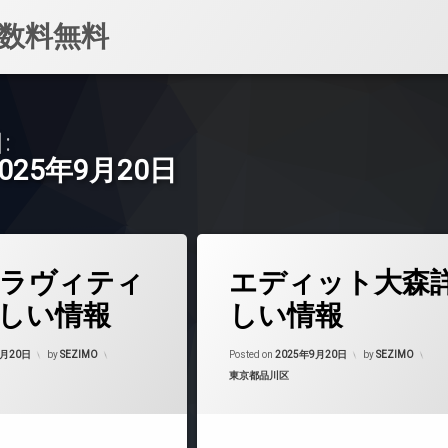
数料無料
:
2025年9月20日
タ
ラヴィティ
エディット大森
グ
24時間管理
しい情報
しい情報
BS
Updated on
2025年11月24日
Updated on
2025
CATV
9月20日
by
SEZIMO
Posted on
2025年9月20日
by
SEZIMO
カテゴリー:
東京都品川区
CS
マンション
REIT系ブランドマンション
TVドアホン