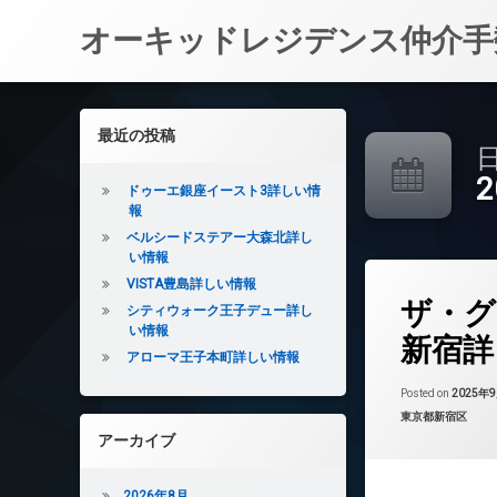
オーキッドレジデンス仲介手
コ
ン
左サイドバー
最近の投稿
テ
日
ン
ツ
ドゥーエ銀座イースト3詳しい情
へ
報
ス
ベルシードステアー大森北詳し
キ
い情報
ッ
VISTA豊島詳しい情報
タ
プ
ザ・グ
グ
シティウォーク王子デュー詳し
い情報
24時間管理
新宿詳
アローマ王子本町詳しい情報
BS
CATV
Posted on
2025年
カテゴリー:
東京都新宿区
CS
アーカイブ
REIT系ブランド
TVドアホン
2026年8月