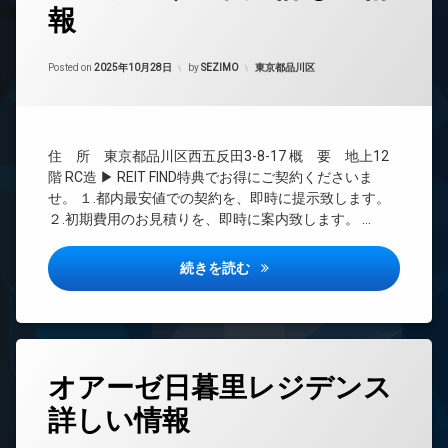
報
24
時
間
Updated on
2026年1月26日
管
カテゴリー:
Posted on
2025年10月28日
by
SEZIMO
東京都品川区
理
BS
CATV
住 所 東京都品川区西五反田3-8-17 概 要 地上12
CS
階 RC造 ▶ REIT FIND特典でお得にご契約くださいま
REIT
せ。 １.都内最安値での契約を、即時に提示致します。
系ブ
２.初期費用のお見積りを、即時に案内致します。 …
ラン
ドマ
ンシ
アルティザ五反田詳しい情報
続きを読む
ョン
TV
ド
ア
ホ
タ
ン
オアーゼ日暮里レジデンス
グ
イ
詳しい情報
24
ン
時
タ