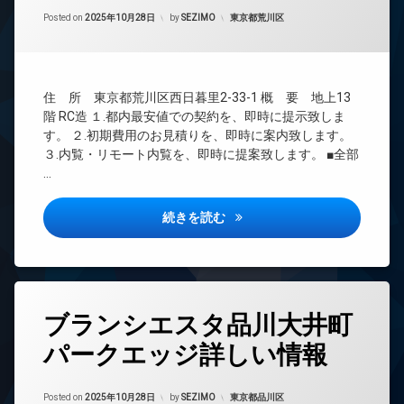
間
ー
Updated on
2026年1月26日
管
カテゴリー:
Posted on
2025年10月28日
by
SEZIMO
東京都荒川区
ネ
理
ッ
ト
BS
無
CATV
料
住 所 東京都荒川区西日暮里2-33-1 概 要 地上13
CS
エ
階 RC造 １.都内最安値での契約を、即時に提示致しま
REIT
レ
す。 ２.初期費用のお見積りを、即時に案内致します。
系ブ
ベ
３.内覧・リモート内覧を、即時に提案致します。 ■全部
ラン
ー
…
ドマ
タ
ンシ
ー
ョン
オアーゼ日暮里レジデンス詳し
続きを読む
オ
TV
ー
ド
ト
ア
ロ
ホ
ッ
ン
ク
タ
ブランシエスタ品川大井町
イ
グ
デ
ン
ザ
パークエッジ詳しい情報
24
タ
イ
時
ー
ナ
間
ネ
ー
Updated on
2026年1月26日
管
カテゴリー:
Posted on
2025年10月28日
by
SEZIMO
東京都品川区
ッ