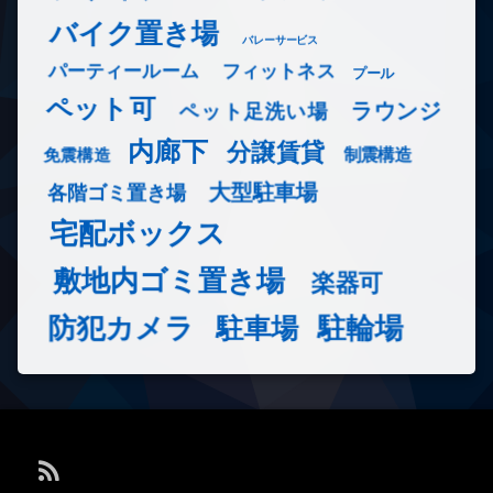
バイク置き場
バレーサービス
フィットネス
パーティールーム
プール
ペット可
ラウンジ
ペット足洗い場
内廊下
分譲賃貸
免震構造
制震構造
大型駐車場
各階ゴミ置き場
宅配ボックス
敷地内ゴミ置き場
楽器可
防犯カメラ
駐輪場
駐車場
RSS