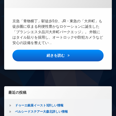
ズ
理
ト
バ
無
BS
イ
料
ク
CATV
エ
置
京急「青物横丁」駅徒歩5分、JR・東急の「大井町」も
CS
レ
き
徒歩圏に収まる利便性豊かなロケーションに誕生した
ベ
REIT
場
「ブランシエスタ品川大井町パークエッジ」。 外観に
ー
系ブ
宅
はタイル貼りを採用し、オートロックや防犯カメラなど
タ
ラン
配
安心の設備を整えてい …
ー
ドマ
ボ
ンシ
オ
ッ
ョン
ー
ブランシエスタ品川大井町パー
続きを読む
ク
ト
TV
ス
ロ
ド
敷
ッ
ア
地
ク
ホ
内
ン
デ
ゴ
ザ
イ
ミ
左サイドバー
イ
ン
置
最近の投稿
ナ
タ
き
ー
ー
場
ズ
ネ
ドゥーエ銀座イースト3詳しい情報
防
ッ
バ
犯
ベルシードステアー大森北詳しい情報
ト
イ
カ