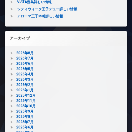
VISTA豊島詳しい情報
無
ク
メ
料
シティウォーク王子デュー詳しい情報
置
ラ
き
エ
アローマ王子本町詳しい情報
駐
場
レ
輪
ベ
宅
場
ー
配
タ
アーカイブ
ボ
ー
ッ
ク
オ
2026年8月
ス
ー
2026年7月
ト
敷
2026年6月
ロ
地
2026年5月
ッ
内
2026年4月
ク
ゴ
2026年3月
ミ
デ
2026年2月
置
ザ
2026年1月
き
イ
2025年12月
場
ナ
2025年11月
ー
2025年10月
防
ズ
2025年9月
犯
2025年8月
カ
宅
2025年7月
メ
配
2025年6月
ラ
ボ