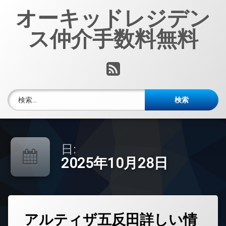
コ
オーキッドレジデン
ン
テ
ス仲介手数料無料
ン
ツ
へ
RSS
ス
キ
ッ
検索:
プ
日:
2025年10月28日
タ
アルティザ五反田詳しい情
グ