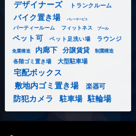
デザイナーズ
トランクルーム
バイク置き場
バレーサービス
フィットネス
パーティールーム
プール
ペット可
ラウンジ
ペット足洗い場
内廊下
分譲賃貸
免震構造
制震構造
大型駐車場
各階ゴミ置き場
宅配ボックス
敷地内ゴミ置き場
楽器可
防犯カメラ
駐輪場
駐車場