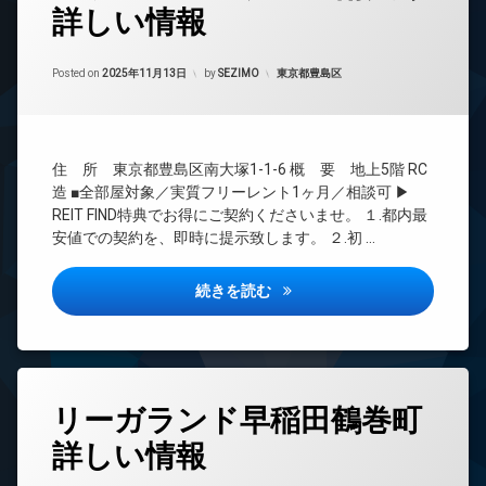
詳しい情報
24
時
間
Updated on
2026年1月27日
管
カテゴリー:
Posted on
2025年11月13日
by
SEZIMO
東京都豊島区
理
BS
CATV
住 所 東京都豊島区南大塚1-1-6 概 要 地上5階 RC
CS
造 ■全部屋対象／実質フリーレント1ヶ月／相談可 ▶
REIT
REIT FIND特典でお得にご契約くださいませ。 １.都内最
系ブ
安値での契約を、即時に提示致します。 ２.初 …
ラン
ドマ
ンシ
ソラシアレジデンス南大塚詳し
続きを読む
ョン
TV
ド
ア
ホ
タ
ン
リーガランド早稲田鶴巻町
グ
イ
詳しい情報
24
ン
時
タ