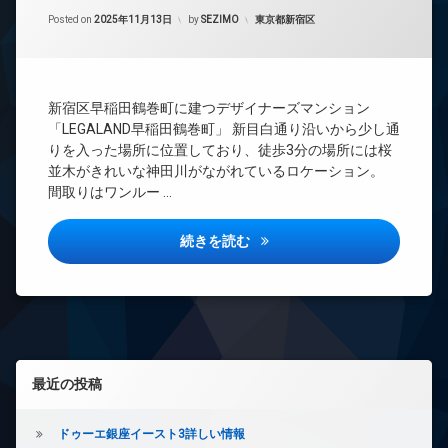
間
ー
Updated on
2026年1月26日
管
カテゴリー:
Posted on
2025年11月13日
by
SEZIMO
東京都新宿区
ネ
理
ッ
ト
BS
無
CATV
料
新宿区早稲田鶴巻町に建つデザイナーズマンション
CS
エ
「LEGALAND早稲田鶴巻町」 新目白通り沿いから少し通
REIT
レ
りを入った場所に位置しており、徒歩3分の場所には桜
系ブ
ベ
並木がきれいな神田川がながれているロケーション。
ラン
ー
間取りはワンルー …
ドマ
タ
ンシ
ー
ョン
リーガランド早稲田鶴巻町詳し
続きを読む
オ
TV
ー
ド
ト
ア
ロ
ホ
ッ
ン
ク
イ
デ
左サイドバー
ン
ザ
最近の投稿
タ
イ
ー
ナ
ネ
ー
ドゥーエ銀座イースト3詳しい情報
ッ