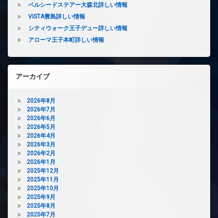
ズ
ベルシードステアー大森北詳しい情報
ト
宅
VISTA豊島詳しい情報
無
配
料
シティウォーク王子デュー詳しい情報
ボ
オ
ッ
アローマ王子本町詳しい情報
ー
ク
ト
ス
ロ
敷
ッ
アーカイブ
地
ク
内
デ
ゴ
2026年8月
ザ
ミ
2026年7月
イ
置
2026年6月
ナ
き
2026年5月
ー
場
2026年4月
ズ
防
2026年3月
内
犯
2026年2月
廊
カ
2026年1月
下
メ
2025年12月
ラ
2025年11月
宅
2025年10月
配
2025年9月
ボ
2025年8月
ッ
2025年7月
ク