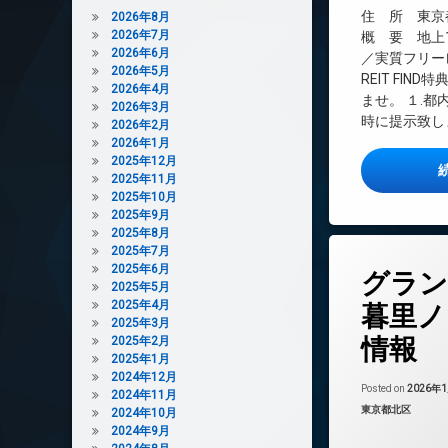
インターネット無
住 所 東京都
2026年8月
2026年7月
エレベーター
概 要 地上1
2026年6月
／実質フリー
オートロック
2026年5月
REIT FI
デザイナーズ
2026年4月
ませ。 １.
2026年3月
ペット可
時に提示致し
2026年2月
宅配ボックス
2026年1月
2025年12月
敷地内ゴミ置き場
2025年11月
防犯カメラ
2025年10月
2025年9月
駐車場
2025年8月
駐輪場
2025年7月
タ
2025年6月
グラン
グ
2025年5月
24時間管理
2025年4月
暮里ノ
2025年3月
BS
情報
2025年2月
CATV
2025年1月
2024年12月
CS
Posted on
2026年
2024年11月
REIT系ブランド
カテゴリー:
東京都北区
2024年10月
2024年9月
TVドアホン