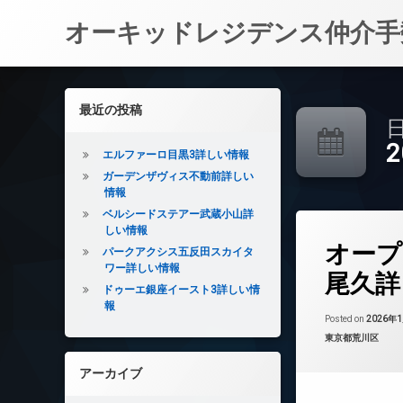
オーキッドレジデンス仲介手
コ
ン
左サイドバー
最近の投稿
テ
日
ン
ツ
エルファーロ目黒3詳しい情報
へ
ガーデンザヴィス不動前詳しい
ス
情報
キ
ベルシードステアー武蔵小山詳
ッ
しい情報
タ
プ
オープ
グ
パークアクシス五反田スカイタ
ワー詳しい情報
24時間管理
尾久詳
ドゥーエ銀座イースト3詳しい情
BS
報
CATV
Posted on
2026年
カテゴリー:
東京都荒川区
CS
REIT系ブランド
アーカイブ
TVドアホン