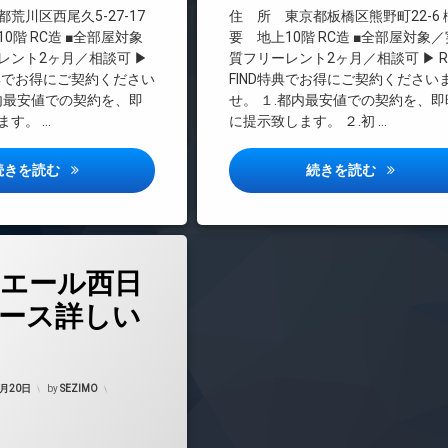
料
インターネット無料
荒川区西尾久5-27-17
住 所 東京都板橋区熊野町22-6
エレベーター
0階 RC造 ■全部屋対象
要 地上10階 RC造 ■全部屋対象／
レント2ヶ月／相談可 ▶
質フリーレント2ヶ月／相談可 ▶ RE
オートロック
ND特典でお得にご契約ください
FIND特典でお得にご契約ください
デザイナーズ
都内最安値での契約を、即
せ。 １.都内最安値での契約を、即
ペット可
ます。 …
に提示致します。 ２.初 …
内廊下
宅配ボックス
オープンブルーム尾久詳しい情報
リリーフォ
続きを読む
続きを読む
敷地内ゴミ置き場
防犯カメラ
駐輪場
エール西日
ース詳しい
Updated on
2026年6月17日
1月20日
by
SEZIMO
マンション