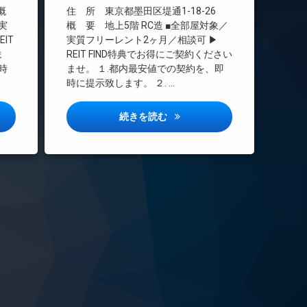
インターネット無料
 概
住 所 東京都墨田区堤通1-18-26
エレベーター
実
概 要 地上5階 RC造 ■全部屋対象／
IT
実質フリーレント2ヶ月／相談可 ▶
オートロック
ま
REIT FIND特典でお得にご契約ください
デザイナーズ
時
ませ。 １.都内最安値での契約を、即
バイク置き場
時に提示致します。 ２. …
ペット可
宅配ボックス
ート板橋大山詳しい情報
アーバンパーク東向島詳しい情
続きを読む
敷地内ゴミ置き場
防犯カメラ
駐車場
駐輪場