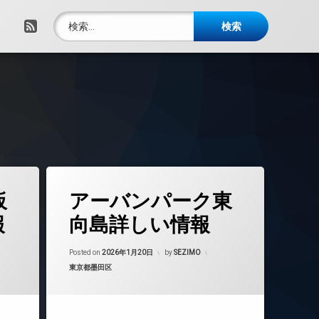
検索:
RSS
タ
板
アーバンパーク東
グ
24時間管理
報
向島詳しい情報
BS
年6月17日
Updated on
2026年6月17日
CATV
Posted on
2026年1月20日
by
SEZIMO
カテゴリー:
東京都墨田区
CS
REIT系ブランドマンション
TVドアホン