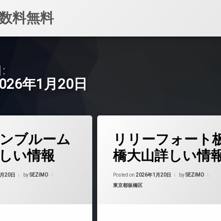
数料無料
:
2026年1月20日
タ
ンブルーム
リリーフォート
グ
24時間管理
しい情報
橋大山詳しい情
BS
Updated on
2026年6月17日
Updated on
2026
CATV
1月20日
by
SEZIMO
Posted on
2026年1月20日
by
SEZIMO
カテゴリー:
東京都板橋区
CS
マンション
REIT系ブランドマンション
TVドアホン