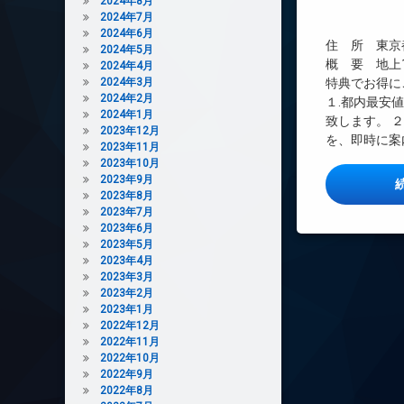
2024年8月
インターネット無
2024年7月
エレベーター
2024年6月
住 所 東京都
2024年5月
オートロック
概 要 地上14階
2024年4月
デザイナーズ
2024年3月
特典でお得に
2024年2月
１.都内最安
トランクルーム
2024年1月
致します。 
ペット可
2023年12月
を、即時に案
2023年11月
宅配ボックス
2023年10月
敷地内ゴミ置き場
2023年9月
2023年8月
防犯カメラ
2023年7月
駐車場
2023年6月
駐輪場
2023年5月
2023年4月
2023年3月
2023年2月
2023年1月
2022年12月
2022年11月
2022年10月
2022年9月
2022年8月