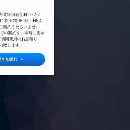
料
北区田端新町1-27-2
 RC造 ▶ REIT FIND
ご契約くださいませ。
値での契約を、即時に提示
２.初期費用のお見積り
内致します。 …
グランエール西日暮里ノース詳しい情報
続きを読む