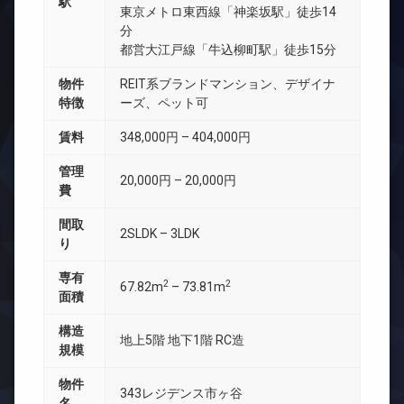
駅
東京メトロ東西線「神楽坂駅」徒歩14
分
都営大江戸線「牛込柳町駅」徒歩15分
物件
REIT系ブランドマンション、デザイナ
特徴
ーズ、ペット可
賃料
348,000円 – 404,000円
管理
20,000円 – 20,000円
費
間取
2SLDK – 3LDK
り
専有
2
2
67.82m
– 73.81m
面積
構造
地上5階 地下1階 RC造
規模
物件
343レジデンス市ヶ谷
名