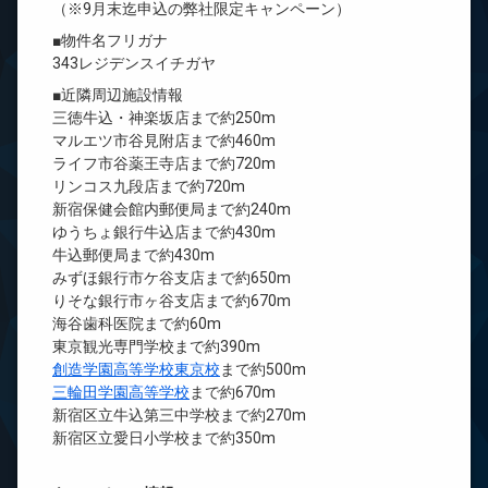
（※9月末迄申込の弊社限定キャンペーン）
■物件名フリガナ
343レジデンスイチガヤ
■近隣周辺施設情報
三徳牛込・神楽坂店まで約250m
マルエツ市谷見附店まで約460m
ライフ市谷薬王寺店まで約720m
リンコス九段店まで約720m
新宿保健会館内郵便局まで約240m
ゆうちょ銀行牛込店まで約430m
牛込郵便局まで約430m
みずほ銀行市ケ谷支店まで約650m
りそな銀行市ヶ谷支店まで約670m
海谷歯科医院まで約60m
東京観光専門学校まで約390m
創造学園高等学校東京校
まで約500m
三輪田学園高等学校
まで約670m
新宿区立牛込第三中学校まで約270m
新宿区立愛日小学校まで約350m