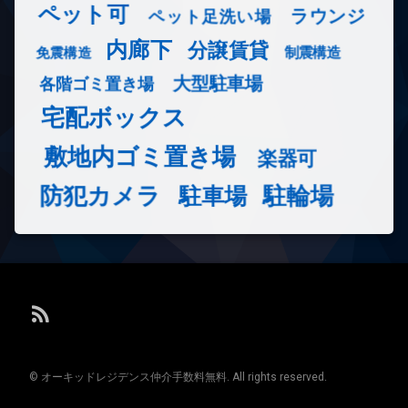
ペット可
ラウンジ
ペット足洗い場
内廊下
分譲賃貸
免震構造
制震構造
大型駐車場
各階ゴミ置き場
宅配ボックス
敷地内ゴミ置き場
楽器可
防犯カメラ
駐輪場
駐車場
RSS
© オーキッドレジデンス仲介手数料無料. All rights reserved.