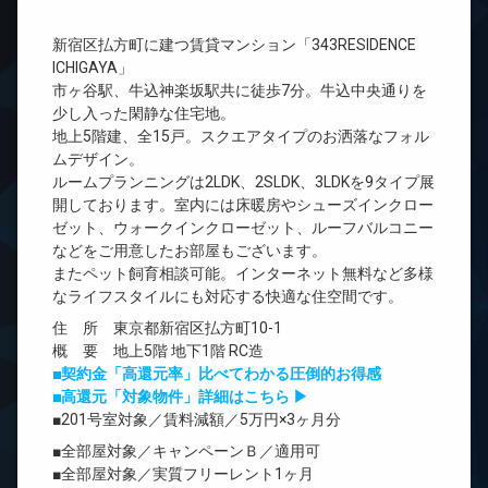
新宿区払方町に建つ賃貸マンション「343RESIDENCE
ICHIGAYA」
市ヶ谷駅、牛込神楽坂駅共に徒歩7分。牛込中央通りを
少し入った閑静な住宅地。
地上5階建、全15戸。スクエアタイプのお洒落なフォル
ムデザイン。
ルームプランニングは2LDK、2SLDK、3LDKを9タイプ展
開しております。室内には床暖房やシューズインクロー
ゼット、ウォークインクローゼット、ルーフバルコニー
などをご用意したお部屋もございます。
またペット飼育相談可能。インターネット無料など多様
なライフスタイルにも対応する快適な住空間です。
住 所 東京都新宿区払方町10-1
概 要 地上5階 地下1階 RC造
■契約金「高還元率」比べてわかる圧倒的お得感
■高還元「対象物件」詳細はこちら ▶
■201号室対象／賃料減額／5万円×3ヶ月分
■全部屋対象／キャンペーンＢ／適用可
■全部屋対象／実質フリーレント1ヶ月