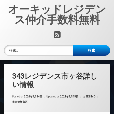
コ
オーキッドレジデン
ン
テ
ス仲介手数料無料
ン
ツ
へ
RSS
ス
キ
ッ
検索:
プ
343レジデンス市ヶ谷詳し
い情報
Posted on
2024年9月14日
Updated on
2024年9月15日
by
SEZIMO
カテゴリー:
東京都新宿区