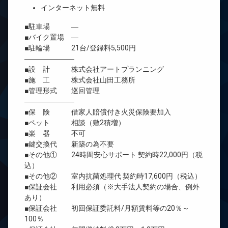
インターネット無料
■駐車場 ―
■バイク置場 ―
■駐輪場 21台/登録料5,500円
―――――――
■設 計 株式会社アートプランニング
■施 工 株式会社山田工務所
■管理形式 巡回管理
―――――――
■保 険 借家人賠償付き火災保険要加入
■ペット 相談（敷2積増）
■楽 器 不可
■鍵交換代 新築の為不要
■その他① 24時間安心サポート 契約時22,000円（税
込）
■その他② 室内抗菌処理代 契約時17,600円（税込）
■保証会社 利用必須（※大手法人契約の場合、例外
あり）
■保証会社 初回保証委託料/月額賃料等の20％～
100％