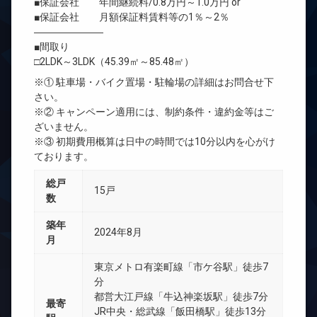
■保証会社 年間継続料/0.8万円～1.0万円 or
■保証会社 月額保証料賃料等の1％～2％
―――――――
■間取り
□2LDK～3LDK（45.39㎡～85.48㎡）
※① 駐車場・バイク置場・駐輪場の詳細はお問合せ下
さい。
※② キャンペーン適用には、制約条件・違約金等はご
ざいません。
※③ 初期費用概算は日中の時間では10分以内を心がけ
ております。
総戸
15戸
数
築年
2024年8月
月
東京メトロ有楽町線「市ケ谷駅」徒歩7
分
都営大江戸線「牛込神楽坂駅」徒歩7分
最寄
JR中央・総武線「飯田橋駅」徒歩13分