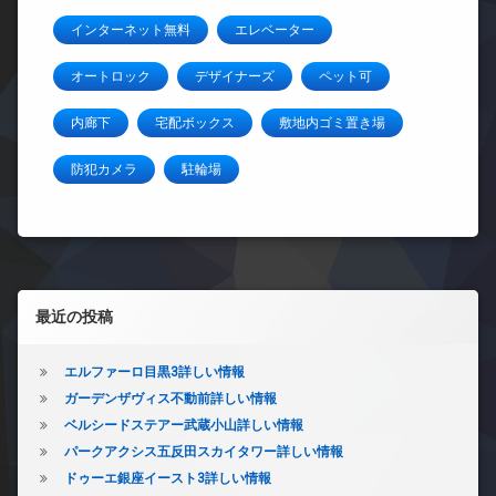
インターネット無料
エレベーター
オートロック
デザイナーズ
ペット可
内廊下
宅配ボックス
敷地内ゴミ置き場
防犯カメラ
駐輪場
左サイドバー
最近の投稿
エルファーロ目黒3詳しい情報
ガーデンザヴィス不動前詳しい情報
ベルシードステアー武蔵小山詳しい情報
パークアクシス五反田スカイタワー詳しい情報
ドゥーエ銀座イースト3詳しい情報