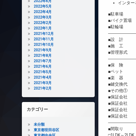
2022年6月
インター
2022年5月
2022年4月
■駐車場 有/
2022年3月
■バイク置場 有
2022年2月
■駐輪場 有
2022年1月
――――――
2021年12月
2021年11月
■設 計 株
2021年10月
■施 工 
2021年9月
■管理形式 
2021年8月
――――――
2021年7月
■保 険 借
2021年6月
■ペット 相
2021年5月
2021年4月
■楽 器 
2021年3月
■鍵交換代 
2021年2月
■その他① 自
■保証会社 
■保証会社 初
カテゴリー
■保証会社 年間
■保証会社 
――――――
未分類
■間取り
東京都世田谷区
□1LDK～2LDK
東京都中央区