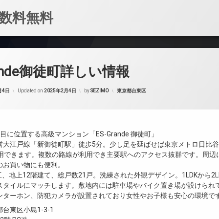
数料無料
rande御徒町詳しい情報
カテゴリー:
月4日
Updated on
2025年2月4日
by
SEZIMO
東京都台東区
目に位置する高級マンション「ES-Grande 御徒町」
営大江戸線「新御徒町駅」徒歩5分。少し足を延ばせば東京メトロ日比谷
利用できます。複数の路線が利用でき主要駅へのアクセス抜群です。周辺
のお買い物にも便利。
竣工、地上12階建て、総戸数21戸。洗練された外観デザイン。1LDKから
スタイルにマッチします。敷地内には駐車場やバイク置き場が設けられ
ンターホン、防犯カメラが設置されており女性やお子様も安心の環境で
台東区小島1-3-1