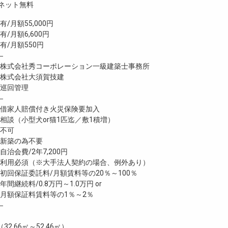
ネット無料
月額55,000円
/月額6,600円
/月額550円
―
式会社秀コーポレーション一級建築士事務所
株式会社大須賀技建
巡回管理
―
家人賠償付き火災保険要加入
談（小型犬or猫1匹迄／敷1積増）
不可
新築の為不要
治会費/2年7,200円
利用必須（※大手法人契約の場合、例外あり）
回保証委託料/月額賃料等の20％～100％
継続料/0.8万円～1.0万円 or
月額保証料賃料等の1％～2％
―
（32.66㎡～52.46㎡）