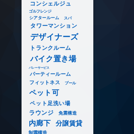
コンシェルジュ
ゴルフレンジ
シアタールーム
スパ
タワーマンション
デザイナーズ
トランクルーム
バイク置き場
バレーサービス
パーティールーム
フィットネス
プール
ペット可
ペット足洗い場
ラウンジ
免震構造
内廊下
分譲賃貸
制震構造