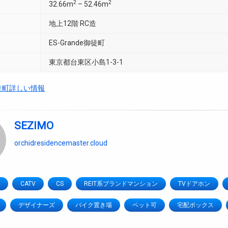
2
2
32.66m
– 52.46m
地上12階 RC造
ES-Grande御徒町
東京都台東区小島1-3-1
e御徒町詳しい情報
SEZIMO
orchidresidencemaster.cloud
CATV
CS
REIT系ブランドマンション
TVドアホン
デザイナーズ
バイク置き場
ペット可
宅配ボックス