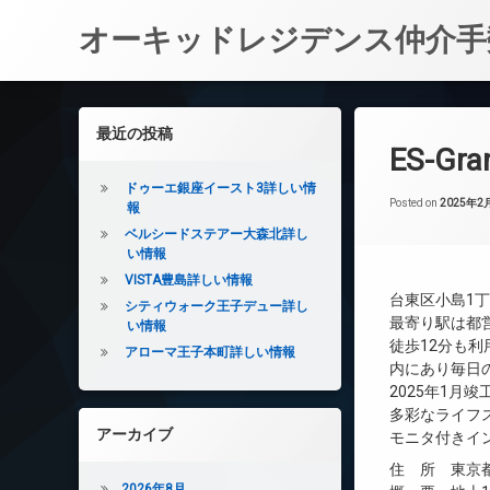
オーキッドレジデンス仲介手
コ
ン
左サイドバー
最近の投稿
テ
ES-G
ン
ツ
ドゥーエ銀座イースト3詳しい情
へ
Posted on
2025年2
報
ス
ベルシードステアー大森北詳し
キ
い情報
ッ
VISTA豊島詳しい情報
プ
台東区小島1丁
シティウォーク王子デュー詳し
最寄り駅は都
い情報
徒歩12分も
アローマ王子本町詳しい情報
内にあり毎日
2025年1月
多彩なライフ
アーカイブ
モニタ付きイ
住 所 東京都
2026年8月