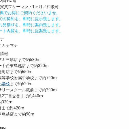
階 RC造
／実質フリーレント1ヶ月／相談可
IND特典でお得にご契約くださいませ。
値での契約を、即時に提示致します。
のお見積りを、即時に案内致します。
モート内覧を、即時に提案致します。
ガナ
オカチマチ
設情報
キ三筋店まで約580m
ト台東鳥越店まで約320m
町店まで約650m
等学校附属中学校まで約790m
小学校
まで約520m
リースクール蔵前まで約200m
2丁目交番まで約440m
320m
店まで約420m
ラ鳥越店まで約90m
情報