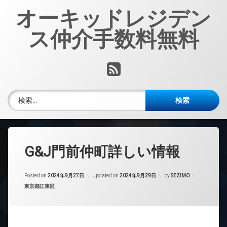
コ
オーキッドレジデン
ン
テ
ス仲介手数料無料
ン
ツ
へ
RSS
ス
キ
ッ
検索:
プ
G&J門前仲町詳しい情報
Posted on
2024年9月27日
Updated on
2024年9月29日
by
SEZIMO
カテゴリー:
東京都江東区