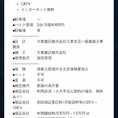
CATV
インターネット無料
■駐車場 ―
■バイク置場 2台/月額4,400円
■駐輪場 有
―――――――
■設 計 大東建託株式会社江東支店一級建築士事
務所
■施 工 大東建託株式会社
■管理形式 巡回管理
―――――――
■保 険 借家人賠償付き火災保険要加入
■ペット 不可
■楽 器 不可
■鍵交換代 新築の為不要
■保証会社 利用必須（※大手法人契約の場合、例外
あり）
■保証会社 初回保証委託料/月額賃料等の20％～
100％
■保証会社 年間継続料/0.8万円～1.0万円 or