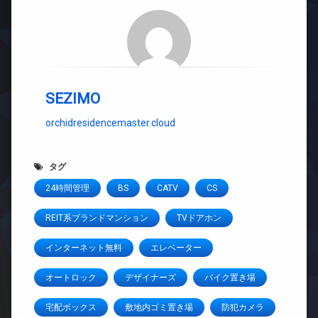
SEZIMO
orchidresidencemaster.cloud
タグ
24時間管理
BS
CATV
CS
REIT系ブランドマンション
TVドアホン
インターネット無料
エレベーター
オートロック
デザイナーズ
バイク置き場
宅配ボックス
敷地内ゴミ置き場
防犯カメラ