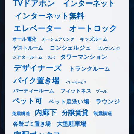
TVドアホン
インターネット
インターネット無料
エレベーター
オートロック
オール電化
キッズルーム
カーシェアリング
コンシェルジュ
ゲストルーム
ゴルフレンジ
タワーマンション
シアタールーム
スパ
デザイナーズ
トランクルーム
バイク置き場
バレーサービス
フィットネス
パーティールーム
プール
ペット可
ラウンジ
ペット足洗い場
内廊下
分譲賃貸
免震構造
制震構造
大型駐車場
各階ゴミ置き場