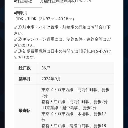
■保証会社 月額保証料賃料等の1％～2％
―――――――
■間取り
□1DK～1LDK（34.92㎡～40.15㎡）
※① 駐車場・バイク置場・駐輪場の詳細はお問合せ下
さい。
※② キャンペーン適用には、制約条件・違約金等はご
ざいません。
※③ 初期費用概算は日中の時間では10分以内を心がけ
ております。
総戸数
36戸
築年月
2024年9月
東京メトロ東西線「門前仲町駅」徒歩
2分
都営大江戸線「門前仲町駅」徒歩2分
JR京葉線「越中島駅」徒歩9分
最寄駅
東京メトロ東西線「木場駅」徒歩17
分
都営大江戸線「清澄白河駅」徒歩18