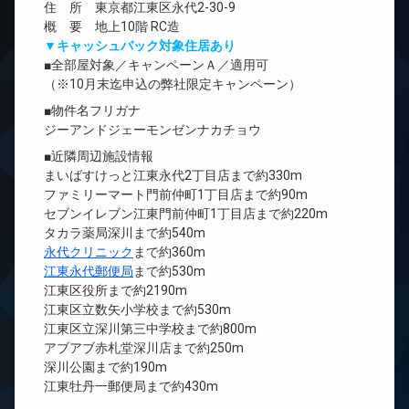
住 所 東京都江東区永代2-30-9
概 要 地上10階 RC造
▼キャッシュバック対象住居あり
■全部屋対象／キャンペーンＡ／適用可
（※10月末迄申込の弊社限定キャンペーン）
■物件名フリガナ
ジーアンドジェーモンゼンナカチョウ
■近隣周辺施設情報
まいばすけっと江東永代2丁目店まで約330m
ファミリーマート門前仲町1丁目店まで約90m
セブンイレブン江東門前仲町1丁目店まで約220m
タカラ薬局深川まで約540m
永代クリニック
まで約360m
江東永代郵便局
まで約530m
江東区役所まで約2190m
江東区立数矢小学校まで約530m
江東区立深川第三中学校まで約800m
アブアブ赤札堂深川店まで約250m
深川公園まで約190m
江東牡丹一郵便局まで約430m