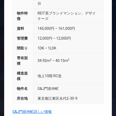
分
物件特
REIT系ブランドマンション、デザイ
徴
ナーズ
賃料
145,000円 – 161,000円
管理費
12,000円 – 12,000円
間取り
1DK – 1LDK
専有面
2
2
34.92m
– 40.15m
積
構造規
地上10階 RC造
模
物件名
G&J門前仲町
所在地
東京都江東区永代2-30-9
G&J門前仲町詳しい情報