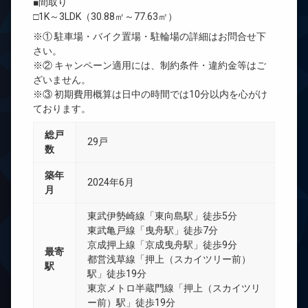
■間取り
□1K～3LDK（30.88㎡～77.63㎡）
※① 駐車場・バイク置場・駐輪場の詳細はお問合せ下
さい。
※② キャンペーン適用には、制約条件・違約金等はご
ざいません。
※③ 初期費用概算は日中の時間では10分以内を心がけ
ております。
総戸
29戸
数
築年
2024年6月
月
東武伊勢崎線「東向島駅」徒歩5分
東武亀戸線「曳舟駅」徒歩7分
京成押上線「京成曳舟駅」徒歩9分
最寄
都営浅草線「押上（スカイツリー前）
駅
駅」徒歩19分
東京メトロ半蔵門線「押上（スカイツリ
ー前）駅」徒歩19分