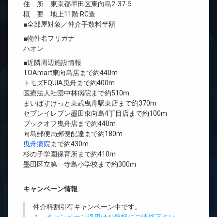
住 所 東京都墨田区東向島2-37-5
概 要 地上11階 RC造
■全部屋対象／仲介手数料半額
■物件名フリガナ
ハオン
■近隣周辺施設情報
TOAmart東向島店まで約440m
トモズEQUIA曳舟まで約400m
医療法人社団中林病院まで約510m
まいばすけっと東武曳舟駅東店まで約370m
セブンイレブン墨田東向島4丁目店まで約100m
ブックオフ曳舟店まで約440m
向島郵便局郵便配達まで約180m
曳舟病院
まで約430m
杉の子学園保育所まで約410m
墨田区立第一寺島小学校まで約300m
キャンペーン情報
仲介料割引有
キャンペーン中です。