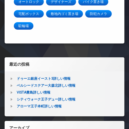
オートロック
デザイナーズ
バイク置き場
宅配ボックス
敷地内ゴミ置き場
防犯カメラ
駐輪場
左サイドバー
最近の投稿
ドゥーエ銀座イースト3詳しい情報
ベルシードステアー大森北詳しい情報
VISTA豊島詳しい情報
シティウォーク王子デュー詳しい情報
アローマ王子本町詳しい情報
アーカイブ