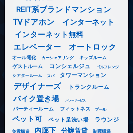
REIT系ブランドマンション
TVドアホン
インターネット
インターネット無料
エレベーター
オートロック
オール電化
キッズルーム
カーシェアリング
コンシェルジュ
ゲストルーム
ゴルフレンジ
タワーマンション
シアタールーム
スパ
デザイナーズ
トランクルーム
バイク置き場
バレーサービス
フィットネス
パーティールーム
プール
ペット可
ラウンジ
ペット足洗い場
内廊下
分譲賃貸
免震構造
制震構造