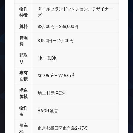
物件
REIT系ブランドマンション、デザイナー
特徴
ズ
賃料
82,000円 – 288,000円
管理
8,000円 – 12,000円
費
間取
1K – 3LDK
り
専有
2
2
30.88m
– 77.63m
面積
構造
地上11階 RC造
規模
物件
HAON 波音
名
所在
東京都墨田区東向島2-37-5
地