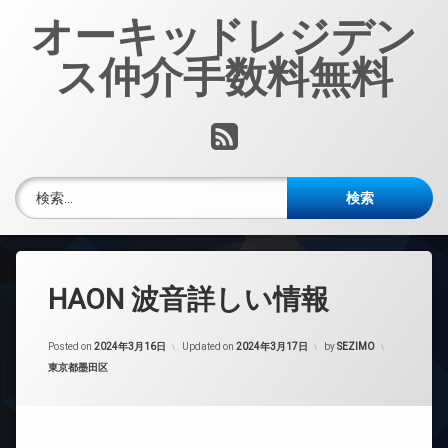
コ
オーキッドレジデン
ン
テ
ス仲介手数料無料
ン
ツ
へ
RSS
ス
キ
ッ
検索:
プ
HAON 波音詳しい情報
Posted on
2024年3月16日
Updated on
2024年3月17日
by
SEZIMO
カテゴリー:
東京都墨田区