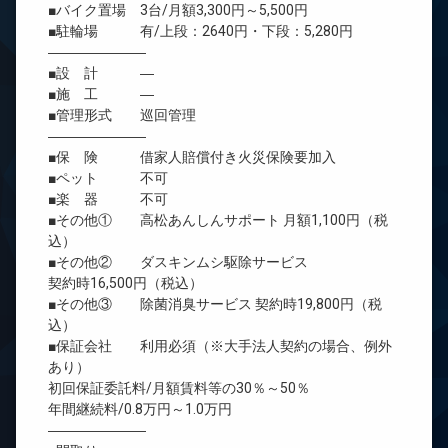
■バイク置場 3台/月額3,300円～5,500円
■駐輪場 有/上段：2640円・下段：5,280円
―――――――
■設 計 ―
■施 工 ―
■管理形式 巡回管理
―――――――
■保 険 借家人賠償付き火災保険要加入
■ペット 不可
■楽 器 不可
■その他① 高松あんしんサポート 月額1,100円（税
込）
■その他② ダスキンムシ駆除サービス
契約時16,500円（税込）
■その他③ 除菌消臭サービス 契約時19,800円（税
込）
■保証会社 利用必須（※大手法人契約の場合、例外
あり）
初回保証委託料/月額賃料等の30％～50％
年間継続料/0.8万円～1.0万円
―――――――