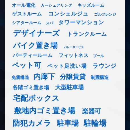
オール電化
キッズルーム
カーシェアリング
コンシェルジュ
ゲストルーム
ゴルフレンジ
タワーマンション
シアタールーム
スパ
デザイナーズ
トランクルーム
バイク置き場
バレーサービス
フィットネス
パーティールーム
プール
ペット可
ラウンジ
ペット足洗い場
内廊下
分譲賃貸
免震構造
制震構造
大型駐車場
各階ゴミ置き場
宅配ボックス
敷地内ゴミ置き場
楽器可
防犯カメラ
駐輪場
駐車場