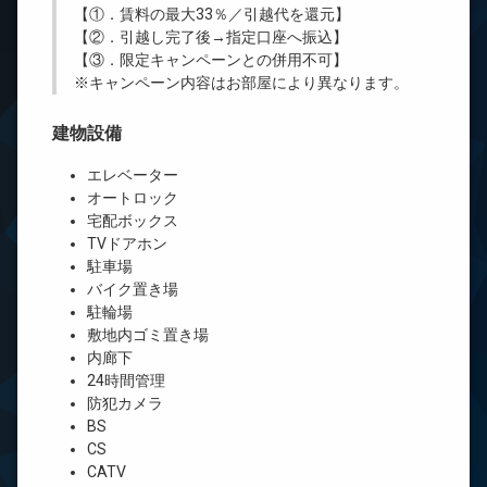
【①．賃料の最大33％／引越代を還元】
【②．引越し完了後→指定口座へ振込】
【③．限定キャンペーンとの併用不可】
※キャンペーン内容はお部屋により異なります。
建物設備
エレベーター
オートロック
宅配ボックス
TVドアホン
駐車場
バイク置き場
駐輪場
敷地内ゴミ置き場
内廊下
24時間管理
防犯カメラ
BS
CS
CATV