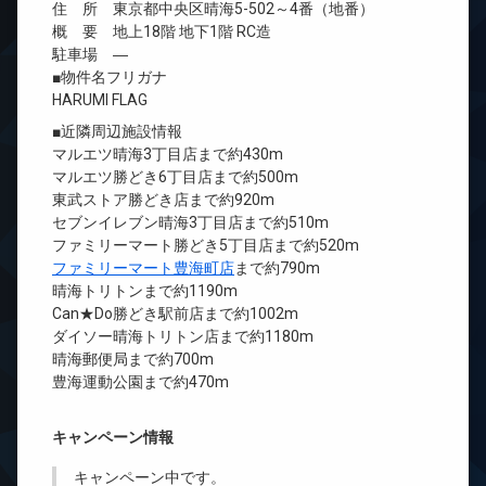
住 所 東京都中央区晴海5-502～4番（地番）
概 要 地上18階 地下1階 RC造
駐車場 ―
■物件名フリガナ
HARUMI FLAG
■近隣周辺施設情報
マルエツ晴海3丁目店まで約430m
マルエツ勝どき6丁目店まで約500m
東武ストア勝どき店まで約920m
セブンイレブン晴海3丁目店まで約510m
ファミリーマート勝どき5丁目店まで約520m
ファミリーマート豊海町店
まで約790m
晴海トリトンまで約1190m
Can★Do勝どき駅前店まで約1002m
ダイソー晴海トリトン店まで約1180m
晴海郵便局まで約700m
豊海運動公園まで約470m
キャンペーン情報
キャンペーン中です。