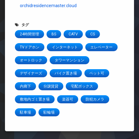
orchidresidencemaster.cloud
タグ
24時間管理
BS
CATV
CS
TVドアホン
インターネット
エレベーター
オートロック
タワーマンション
デザイナーズ
バイク置き場
ペット可
内廊下
分譲賃貸
宅配ボックス
敷地内ゴミ置き場
楽器可
防犯カメラ
駐車場
駐輪場