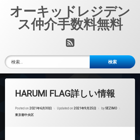
コ
オーキッドレジデン
ン
テ
ス仲介手数料無料
ン
ツ
へ
RSS
ス
キ
ッ
検索:
プ
HARUMI FLAG詳しい情報
Posted on
2021年6月30日
Updated on
2021年9月25日
by
SEZIMO
カテゴリー:
東京都中央区