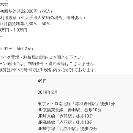
不可
回契約時22,000円（税込）
利用必須（※大手法人契約の場合、例外あり）
/月額賃料等の30％～50％
8万円～1.0万円
―
5.01㎡～55.02㎡）
・バイク置場・駐輪場の詳細はお問合せ下さい。
ペーン適用には、制約条件・違約金等はございません。
用概算は日中の時間では10分以内を心がけております。
49戸
2019年2月
東京メトロ南北線「赤羽岩淵駅」徒歩1分
JR京浜東北線「赤羽駅」徒歩10分
JR埼京線「赤羽駅」徒歩10分
JR高崎線「赤羽駅」徒歩10分
JR埼京線「北赤羽駅」徒歩22分