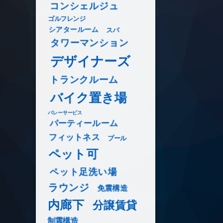
コンシェルジュ
ゴルフレンジ
シアタールーム
スパ
タワーマンション
デザイナーズ
トランクルーム
バイク置き場
バレーサービス
パーティールーム
フィットネス
プール
ペット可
ペット足洗い場
ラウンジ
免震構造
内廊下
分譲賃貸
制震構造