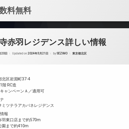
数料無料
光寺赤羽レジデンス詳しい情報
カテゴリー:
月20日
Updated on
2024年3月21日
by
SEZIMO
東京都北区
北区岩淵町37-4
階 RC造
／キャンペーンＡ／適用可
ガナ
サミツテラアカバネレジデンス
設情報
羽東口店まで約570m
園まで約410m