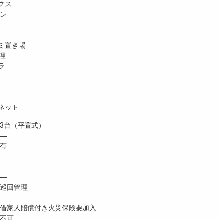
クス
ホン
ミ置き場
理
ラ
ネット
台（平置式）
 ―
有
―
―
―
巡回管理
―
家人賠償付き火災保険要加入
不可