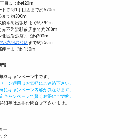
丁目まで約420m
ト赤羽1丁目店まで約570m
まで約300m
橋本町出張所まで約390m
赤羽岩淵駅前店まで約260m
北区岩淵店まで約200m
ジン赤羽岩淵店
まで約350m
便局まで約130m
情報
無料
キャンペーン中です。
ペーン適用はお気軽にご連絡下さい。
毎にキャンペーン内容が異なります。
定キャンペーンで賢くお得にご契約。
詳細等は是非お問合せ下さいませ。
ター
ック