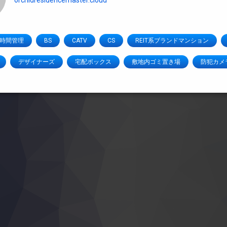
orchidresidencemaster.cloud
4時間管理
BS
CATV
CS
REIT系ブランドマンション
デザイナーズ
宅配ボックス
敷地内ゴミ置き場
防犯カメ