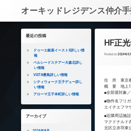
オーキッドレジデンス仲介手
コ
ン
左サイドバー
最近の投稿
テ
HF正
ン
ツ
ドゥーエ銀座イースト3詳しい情
へ
Posted on
2024年3
報
ス
ベルシードステアー大森北詳し
キ
い情報
ッ
VISTA豊島詳しい情報
プ
住 所 東京都
シティウォーク王子デュー詳し
概 要 地上11
い情報
■全部屋対象
アローマ王子本町詳しい情報
■物件名フリ
エイチエフマ
■近隣周辺施
アーカイブ
マクドナルド赤
北区立赤羽東公
2026年8月