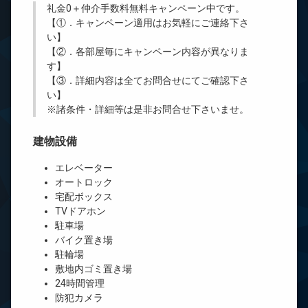
礼金0
＋
仲介手数料無料
キャンペーン中です。
【①．キャンペーン適用はお気軽にご連絡下さ
い】
【②．各部屋毎にキャンペーン内容が異なりま
す】
【③．詳細内容は全てお問合せにてご確認下さ
い】
※諸条件・詳細等は是非お問合せ下さいませ。
建物設備
エレベーター
オートロック
宅配ボックス
TVドアホン
駐車場
バイク置き場
駐輪場
敷地内ゴミ置き場
24時間管理
防犯カメラ