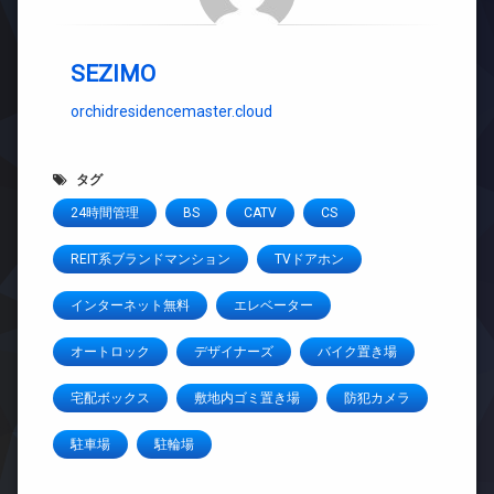
SEZIMO
orchidresidencemaster.cloud
タグ
24時間管理
BS
CATV
CS
REIT系ブランドマンション
TVドアホン
インターネット無料
エレベーター
オートロック
デザイナーズ
バイク置き場
宅配ボックス
敷地内ゴミ置き場
防犯カメラ
駐車場
駐輪場