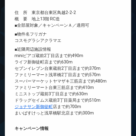
住 所 東京都台東区鳥越2-2-2
概 要 地上13階 RC造
■全部屋対象／キャンペーンＡ／適用可
■物件名フリガナ
コスモグラシアクラマエ
■近隣周辺施設情報
miniピアゴ蔵前2丁目店まで約490m
ライフ新御徒町店まで約630m
セブンイレブン台東蔵前2丁目店まで約370m
ファミリーマート浅草橋2丁目店まで約570m
スーパーマーケットヤマザキ三筋店まで約480m
ファミリーマート台東三筋店まで約410m
ミニストップ蔵前3丁目店まで約630m
ドラッグセイムス蔵前3丁目薬局まで約510m
ジョナサン新御徒町
店まで約700m
まいばすけっと浅草橋駅北店まで約300m
キャンペーン情報