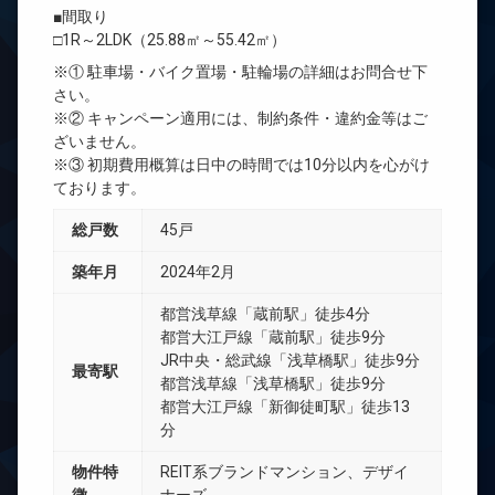
■間取り
□1R～2LDK（25.88㎡～55.42㎡）
※① 駐車場・バイク置場・駐輪場の詳細はお問合せ下
さい。
※② キャンペーン適用には、制約条件・違約金等はご
ざいません。
※③ 初期費用概算は日中の時間では10分以内を心がけ
ております。
総戸数
45戸
築年月
2024年2月
都営浅草線「蔵前駅」徒歩4分
都営大江戸線「蔵前駅」徒歩9分
JR中央・総武線「浅草橋駅」徒歩9分
最寄駅
都営浅草線「浅草橋駅」徒歩9分
都営大江戸線「新御徒町駅」徒歩13
分
物件特
REIT系ブランドマンション、デザイ