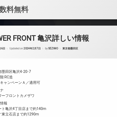
数料無料
OWER FRONT 亀沢詳しい情報
カテゴリー:
月6日
Updated on
2024年2月7日
by
SEZIMO
東京都墨田区
墨田区亀沢4-20-7
階 RC造
／キャンペーンＡ／適用可
ガナ
ワーフロントカメザワ
設情報
ト亀沢4丁目店まで約140m
東立石店まで約1290m