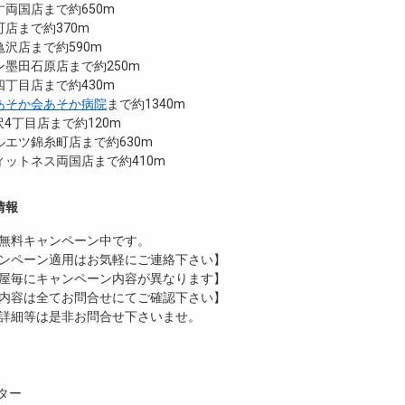
両国店まで約650m
店まで約370m
沢店まで約590m
墨田石原店まで約250m
丁目店まで約430m
あそか会あそか病院
まで約1340m
沢4丁目店まで約120m
エツ錦糸町店まで約630m
ットネス両国店まで約410m
情報
無料
キャンペーン中です。
ンペーン適用はお気軽にご連絡下さい】
屋毎にキャンペーン内容が異なります】
内容は全てお問合せにてご確認下さい】
詳細等は是非お問合せ下さいませ。
ター