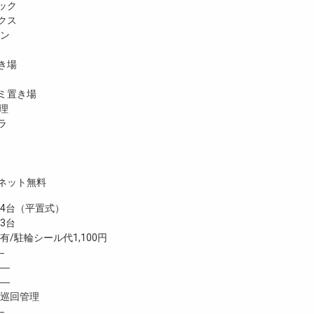
ック
クス
ホン
き場
ミ置き場
理
ラ
ネット無料
台（平置式）
3台
駐輪シール代1,100円
―
―
―
巡回管理
―