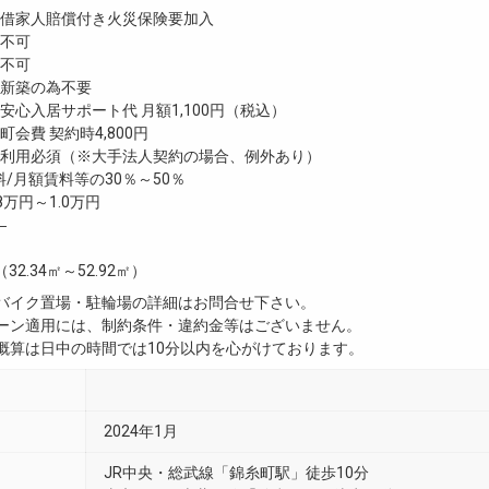
家人賠償付き火災保険要加入
不可
不可
新築の為不要
心入居サポート代 月額1,100円（税込）
会費 契約時4,800円
利用必須（※大手法人契約の場合、例外あり）
/月額賃料等の30％～50％
8万円～1.0万円
―
（32.34㎡～52.92㎡）
・バイク置場・駐輪場の詳細はお問合せ下さい。
ペーン適用には、制約条件・違約金等はございません。
用概算は日中の時間では10分以内を心がけております。
2024年1月
JR中央・総武線「錦糸町駅」徒歩10分