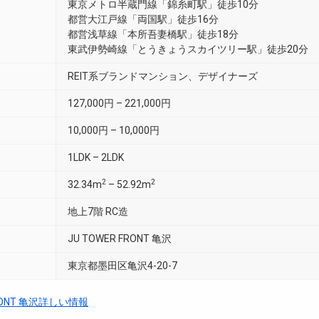
東京メトロ半蔵門線「錦糸町駅」徒歩10分
都営大江戸線「両国駅」徒歩16分
都営浅草線「本所吾妻橋駅」徒歩18分
東武伊勢崎線「とうきょうスカイツリー駅」徒歩20分
REIT系ブランドマンション、デザイナーズ
127,000円 – 221,000円
10,000円 – 10,000円
1LDK – 2LDK
2
2
32.34m
– 52.92m
地上7階 RC造
JU TOWER FRONT 亀沢
東京都墨田区亀沢4-20-7
FRONT 亀沢詳しい情報