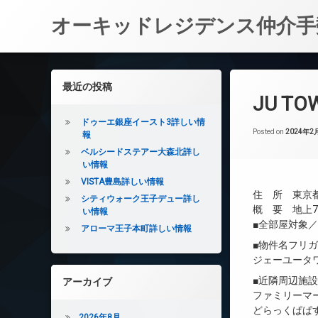
オーキッドレジデンス仲介手
コ
ン
左サイドバー
最近の投稿
テ
JU T
ン
ツ
ドゥーエ銀座イースト3詳しい情
へ
Posted on
2024年2
報
ス
ベルシードステアー大森北詳し
キ
い情報
ッ
VISTA豊島詳しい情報
プ
住 所 東京都
シティウォーク王子デュー詳し
概 要 地上7
い情報
■全部屋対象
アローマ王子本町詳しい情報
■物件名フリ
ジェーユータ
■近隣周辺施
アーカイブ
ファミリーマー
どらっくぱぱす
2026年8月