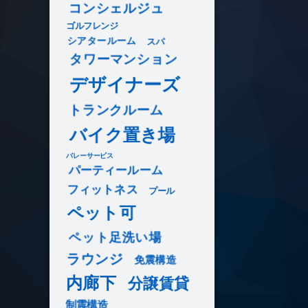
コンシェルジュ
ゴルフレンジ
シアタールーム
スパ
タワーマンション
デザイナーズ
トランクルーム
バイク置き場
バレーサービス
パーティールーム
フィットネス
プール
ペット可
ペット足洗い場
ラウンジ
免震構造
内廊下
分譲賃貸
制震構造