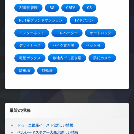
24時間管理
BS
CATV
CS
REIT系ブランドマンション
TVドアホン
インターネット
エレベーター
オートロック
デザイナーズ
バイク置き場
ペット可
宅配ボックス
敷地内ゴミ置き場
防犯カメラ
駐車場
駐輪場
左サイドバー
最近の投稿
ドゥーエ銀座イースト3詳しい情報
ベルシードステアー大森北詳しい情報