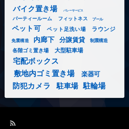
バイク置き場
バレーサービス
フィットネス
パーティールーム
プール
ペット可
ラウンジ
ペット足洗い場
内廊下
分譲賃貸
免震構造
制震構造
大型駐車場
各階ゴミ置き場
宅配ボックス
敷地内ゴミ置き場
楽器可
防犯カメラ
駐輪場
駐車場
RSS