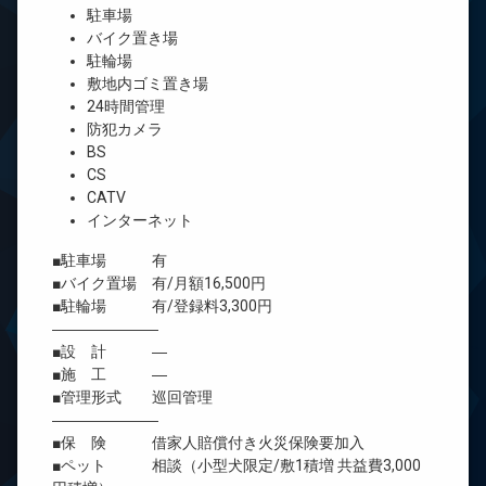
駐車場
バイク置き場
駐輪場
敷地内ゴミ置き場
24時間管理
防犯カメラ
BS
CS
CATV
インターネット
■駐車場 有
■バイク置場 有/月額16,500円
■駐輪場 有/登録料3,300円
―――――――
■設 計 ―
■施 工 ―
■管理形式 巡回管理
―――――――
■保 険 借家人賠償付き火災保険要加入
■ペット 相談（小型犬限定/敷1積増 共益費3,000