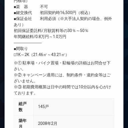
円積増）
■楽 器 不可
■鍵交換代 初回契約時16,500円（税込）
■保証会社 利用必須（※大手法人契約の場合、例外
あり）
初回保証委託料/月額賃料等の30％～50％
年間継続料/0.8万円～1.0万円
―――――――
■間取り
□1K～2K（21.46㎡～43.21㎡）
※① 駐車場・バイク置場・駐輪場の詳細はお問合せ下
さい。
※② キャンペーン適用には、制約条件・違約金等はご
ざいません。
※③ 初期費用概算は日中の時間では10分以内を心がけ
ております。
総戸
145戸
数
築年
2008年2月
月