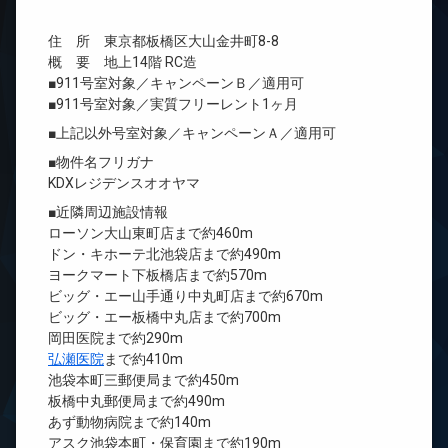
住 所 東京都板橋区大山金井町8-8
概 要 地上14階 RC造
■911号室対象／キャンペーンＢ／適用可
■911号室対象／実質フリーレント1ヶ月
■上記以外号室対象／キャンペーンＡ／適用可
■物件名フリガナ
KDXレジデンスオオヤマ
■近隣周辺施設情報
ローソン大山東町店まで約460m
ドン・キホーテ北池袋店まで約490m
ヨークマート下板橋店まで約570m
ビッグ・エー山手通り中丸町店まで約670m
ビッグ・エー板橋中丸店まで約700m
岡田医院まで約290m
弘瀬医院
まで約410m
池袋本町三郵便局まで約450m
板橋中丸郵便局まで約490m
あず動物病院まで約140m
アスク池袋本町・保育園まで約190m