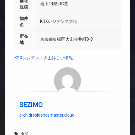
構造
地上14階 RC造
規模
物件
KDXレジデンス大山
名
所在
東京都板橋区大山金井町8-8
地
KDXレジデンス大山詳しい情報
SEZIMO
orchidresidencemaster.cloud
タグ