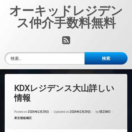
コ
オーキッドレジデン
ン
テ
ス仲介手数料無料
ン
ツ
へ
RSS
ス
キ
ッ
検索:
プ
KDXレジデンス大山詳しい
情報
Posted on
2024年2月29日
Updated on
2024年2月29日
by
SEZIMO
カテゴリー:
東京都板橋区