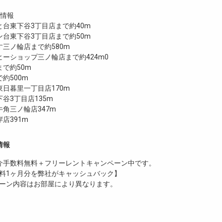
設情報
台東下谷3丁目店まで約40m
台東下谷3丁目店まで約50m
三ノ輪店まで約580m
ーショップ三ノ輪店まで約424m0
で約50m
で約500m
日暮里一丁目店170m
谷3丁目店135m
角三ノ輪店347m
店391m
情報
介手数料無料
＋
フリーレント
キャンペーン中です。
料1ヶ月分を弊社がキャッシュバック】
ーン内容はお部屋により異なります。