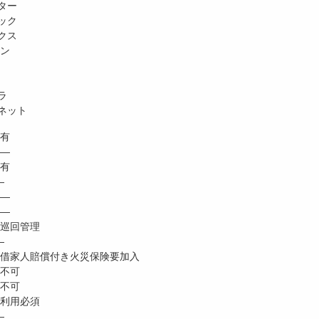
ター
ック
クス
ホン
ラ
ネット
有
 ―
有
―
―
―
巡回管理
―
家人賠償付き火災保険要加入
不可
不可
利用必須
―