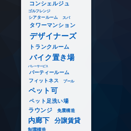
コンシェルジュ
ゴルフレンジ
シアタールーム
スパ
タワーマンション
デザイナーズ
トランクルーム
バイク置き場
バレーサービス
パーティールーム
フィットネス
プール
ペット可
ペット足洗い場
ラウンジ
免震構造
内廊下
分譲賃貸
制震構造