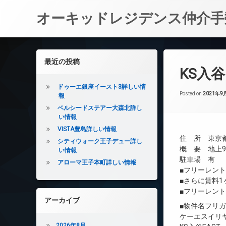
オーキッドレジデンス仲介手
コ
ン
左サイドバー
最近の投稿
テ
KS入
ン
ツ
ドゥーエ銀座イースト3詳しい情
へ
Posted on
2021年9
報
ス
ベルシードステアー大森北詳し
キ
い情報
ッ
VISTA豊島詳しい情報
プ
住 所 東京都
シティウォーク王子デュー詳し
概 要 地上9
い情報
駐車場 有
アローマ王子本町詳しい情報
■フリーレン
■さらに賃料
■フリーレン
アーカイブ
■物件名フリ
ケーエスイリ
2026年8月