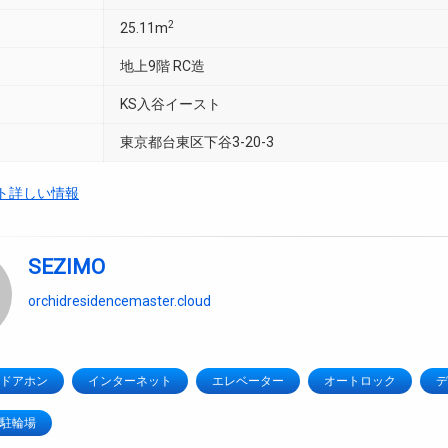
2
25.11m
地上9階 RC造
KS入谷イースト
東京都台東区下谷3-20-3
スト詳しい情報
SEZIMO
orchidresidencemaster.cloud
Vドアホン
インターネット
エレベーター
オートロック
デ
駐輪場