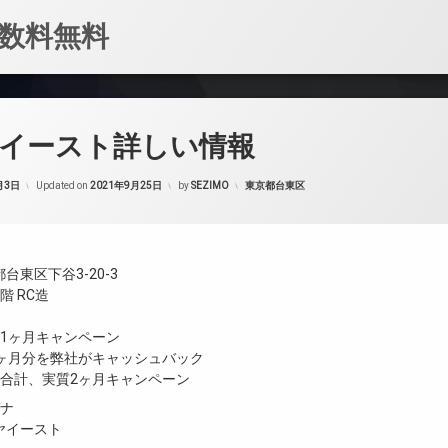
数料無料
谷イースト詳しい情報
カテゴリー:
月3日
Updated on
2021年9月25日
by
SEZIMO
東京都台東区
台東区下谷3-20-3
階 RC造
ト1ヶ月キャンペーン
1ヶ月分を弊社がキャッシュバック
ト合計、実質2ヶ月キャンペーン
ガナ
ヤイースト