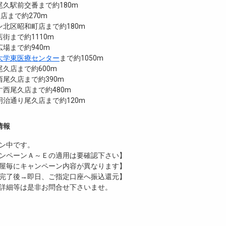
久駅前交番まで約180m
尾久店まで約270m
北区昭和町店まで約180m
街まで約1110m
場まで約940m
大学東医療センター
まで約1050m
久店まで約600m
尾久店まで約390m
西尾久店まで約480m
治通り尾久店まで約120m
情報
ン中です。
ンペーンＡ～Ｅの適用は要確認下さい】
屋毎にキャンペーン内容が異なります】
完了後→即日、ご指定口座へ振込還元】
詳細等は是非お問合せ下さいませ。