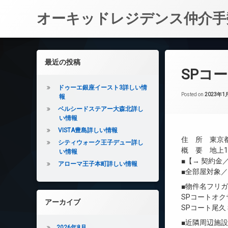
オーキッドレジデンス仲介手
コ
ン
左サイドバー
最近の投稿
テ
SPコ
ン
ツ
ドゥーエ銀座イースト3詳しい情
へ
Posted on
2023年1
報
ス
ベルシードステアー大森北詳し
キ
い情報
ッ
VISTA豊島詳しい情報
プ
住 所 東京都
シティウォーク王子デュー詳し
概 要 地上12
い情報
■【→ 契約
アローマ王子本町詳しい情報
■全部屋対象
■物件名フリ
SPコートオク
アーカイブ
SPコート尾
■近隣周辺施
2026年8月