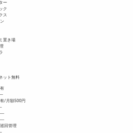
ター
ック
クス
ホン
ミ置き場
理
ラ
ネット無料
有
─
/月額500円
―
―
―
巡回管理
―