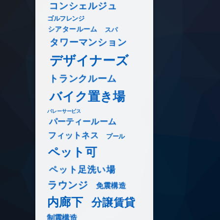
コンシェルジュ
ゴルフレンジ
シアタールーム
スパ
タワーマンション
デザイナーズ
トランクルーム
バイク置き場
バレーサービス
パーティールーム
フィットネス
プール
ペット可
ペット足洗い場
ラウンジ
免震構造
内廊下
分譲賃貸
制震構造