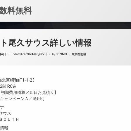
数料無料
ート尾久サウス詳しい情報
カテゴリー:
月4日
Updated on
2024年6月22日
by
SEZIMO
東京都北区
北区昭和町1-1-23
階 RC造
金／初期費用概算／即日お見積り】
／キャンペーンＡ／適用可
ガナ
サウス
久ＳＯＵＴＨ
設情報