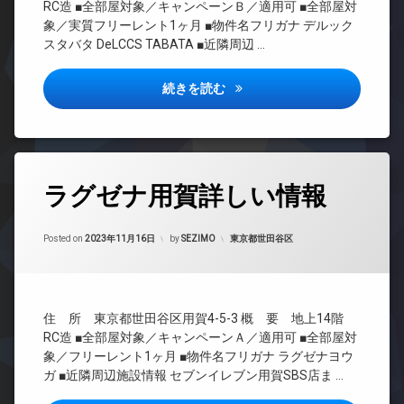
CATV
RC造 ■全部屋対象／キャンペーンＢ／適用可 ■全部屋対
ッ
車
ー
CS
象／実質フリーレント1ヶ月 ■物件名フリガナ デルック
ク
場
オ
ス
スタバタ DeLCCS TABATA ■近隣周辺 …
REIT
敷
ー
系ブ
敷
地
ト
ラン
地
内
ロ
デルックス田端詳しい情報
続きを読む
ドマ
内
ゴ
ッ
ンシ
ゴ
ミ
ク
ョン
ミ
置
デ
置
き
TV
ザ
き
場
ド
イ
タ
場
ア
防
ナ
ラグゼナ用賀詳しい情報
グ
ホ
防
犯
ー
ン
犯
カ
ズ
24
Updated on
2023年11月17日
カ
メ
時
カテゴリー:
Posted on
2023年11月16日
by
SEZIMO
東京都世田谷区
イ
バ
メ
ラ
間
ン
イ
ラ
管
タ
駐
ク
理
ー
駐
車
置
ネ
車
場
き
BS
住 所 東京都世田谷区用賀4-5-3 概 要 地上14階
ッ
場
場
駐
CATV
RC造 ■全部屋対象／キャンペーンＡ／適用可 ■全部屋対
ト
駐
輪
ラ
無
CS
象／フリーレント1ヶ月 ■物件名フリガナ ラグゼナヨウ
輪
場
ウ
料
ガ ■近隣周辺施設情報 セブンイレブン用賀SBS店ま …
場
REIT
ン
エ
系ブ
ジ