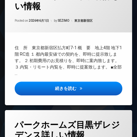
い情報
24
時
間
Updated on
2026年6月13日
管
カテゴリー:
Posted on
2026年6月1日
by
SEZIMO
東京都新宿区
理
BS
CATV
住 所 東京都新宿区払方町7-1 概 要 地上4階 地下1
CS
階 RC造 １.都内最安値での契約を、即時に提示致しま
TV
す。 ２.初期費用のお見積りを、即時に案内致します。
ド
３.内覧・リモート内覧を、即時に提案致します。 ■全部
ア
…
ホ
ン
パレロワイヤル市ヶ谷詳しい情
イ
続きを読む
ン
タ
ー
ネ
ッ
タ
ト
パークホームズ目黒ザレジ
グ
エ
デンス詳しい情報
24
レ