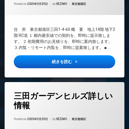
ー
ト
管
カテゴリー:
Posted on
2025年3月29日
by
SEZIMO
東京都港区
タ
ラ
理
ー
ン
BS
ク
オ
ル
ー
CATV
ー
ト
住 所 東京都港区三田1-4-60 概 要 地上14階 地下2
CS
ム
ロ
階 RC造 １.都内最安値での契約を、即時に提示致しま
ッ
TV
ペ
す。 ２.初期費用のお見積りを、即時に案内致します。
ク
ド
ッ
３.内覧・リモート内覧を、即時に提案致します。 ■ …
ア
ト
カ
ホ
足
ー
ン
三田ガーデンヒルズ 室内写真
続きを読む
洗
シ
い
ェ
イ
場
ア
ン
リ
タ
ラ
ン
ー
ウ
グ
ネ
タ
ン
ッ
三田ガーデンヒルズ詳しい
グ
ジ
コ
ト
ン
内
情報
24
シ
エ
廊
時
ェ
レ
下
間
ル
ベ
Updated on
2025年3月31日
管
カテゴリー:
Posted on
2025年3月29日
by
SEZIMO
東京都港区
分
ジ
ー
理
譲
ュ
タ