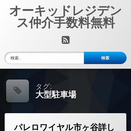
コ
オーキッドレジデン
ン
テ
ス仲介手数料無料
ン
ツ
へ
RSS
ス
キ
ッ
検索:
プ
タグ:
大型駐車場
タ
パレロワイヤル市ヶ谷詳し
グ