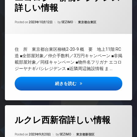
内
地
イ
デ
詳しい情報
24
ゴ
内
ン
ザ
時
ミ
ゴ
タ
イ
間
置
ミ
ー
ナ
Updated on
2023年10月12日
管
カテゴリー:
き
Posted on
2023年10月12日
by
SEZIMO
東京都台東区
置
ネ
ー
理
場
き
ッ
ズ
場
ト
BS
防
ト
犯
楽
エ
CATV
ラ
カ
器
住 所 東京都台東区柳橋2-20-9 概 要 地上11階 RC
レ
ン
CS
メ
可
ベ
ク
造 ■全部屋対象／仲介手数料／3万円キャンペーン ■非掲
ラ
REIT
ー
防
ル
載部屋対象／同様キャンペーン ■物件名フリガナ エコロ
系ブ
タ
駐
犯
ー
ジーヤナギバシレジデンス ■近隣周辺施設情報 ま …
ラン
ー
車
カ
ム
ドマ
場
メ
オ
バ
ンシ
ラ
エコロジー柳橋レジデンス詳し
続きを読む
ー
駐
イ
ョン
ト
輪
駐
ク
TV
ロ
場
車
置
ド
ッ
場
き
ア
ク
場
駐
ホ
タ
デ
輪
ペ
ン
ルクレ西新宿詳しい情報
グ
ザ
場
ッ
イ
イ
ト
BS
ン
ナ
可
Updated on
2023年9月22日
カテゴリー:
Posted on
2023年9月20日
by
SEZIMO
東京都新宿区
タ
CATV
ー