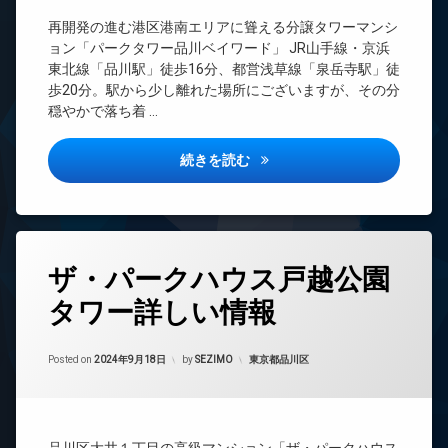
カ
ー
ル
CATV
分
メ
ト
ジ
再開発の進む港区港南エリアに聳える分譲タワーマンシ
譲
CS
ラ
ロ
ュ
ョン「パークタワー品川ベイワード」 JR山手線・京浜
賃
ッ
TV
駐
東北線「品川駅」徒歩16分、都営浅草線「泉岳寺駅」徒
貸
シ
ク
ド
車
ア
歩20分。駅から少し離れた場所にございますが、その分
大
ア
場
ゲ
タ
穏やかで落ち着 …
型
ホ
ス
ー
駐
駐
ン
ト
ル
輪
車
ル
パークタワー品川ベイワード詳
イ
続きを読む
ー
場
場
ー
ン
ム
宅
ム
タ
ス
配
ー
ゴ
パ
ボ
ネ
ル
ッ
デ
ッ
フ
タ
ク
ザ
ト
ザ・パークハウス戸越公園
レ
グ
ス
イ
ン
エ
ナ
タワー詳しい情報
BS
敷
ジ
レ
ー
地
ベ
CATV
コ
ズ
内
ー
Updated on
2024年9月19日
ン
CS
カテゴリー:
Posted on
2024年9月18日
by
SEZIMO
東京都品川区
ゴ
ト
タ
シ
ミ
ラ
ー
TV
ェ
置
ン
ド
ル
オ
き
ク
ア
ジ
ー
場
ル
ホ
ュ
ト