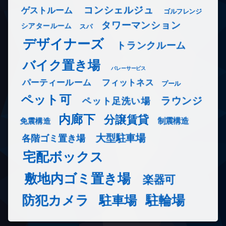
コンシェルジュ
ゲストルーム
ゴルフレンジ
タワーマンション
シアタールーム
スパ
デザイナーズ
トランクルーム
バイク置き場
バレーサービス
フィットネス
パーティールーム
プール
ペット可
ラウンジ
ペット足洗い場
内廊下
分譲賃貸
免震構造
制震構造
大型駐車場
各階ゴミ置き場
宅配ボックス
敷地内ゴミ置き場
楽器可
防犯カメラ
駐輪場
駐車場