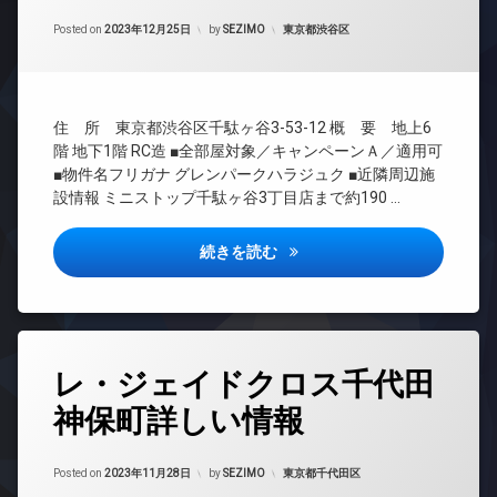
無
敷
間
ナ
Updated on
2023年12月27日
料
地
管
カテゴリー:
Posted on
2023年12月25日
by
SEZIMO
東京都渋谷区
ー
内
理
エ
ズ
ゴ
レ
BS
内
ミ
ベ
廊
CATV
置
ー
下
住 所 東京都渋谷区千駄ヶ谷3-53-12 概 要 地上6
き
タ
CS
場
階 地下1階 RC造 ■全部屋対象／キャンペーンＡ／適用可
大
ー
REIT
■物件名フリガナ グレンパークハラジュク ■近隣周辺施
型
防
オ
系ブ
駐
設情報 ミニストップ千駄ヶ谷3丁目店まで約190 …
犯
ー
ラン
車
カ
ト
ドマ
場
メ
ロ
ンシ
グレンパーク原宿詳しい情報
続きを読む
ラ
宅
ッ
ョン
配
ク
駐
TV
ボ
車
デ
ド
ッ
場
ザ
ア
ク
イ
ホ
駐
タ
ス
ナ
ン
レ・ジェイドクロス千代田
輪
グ
敷
ー
場
エ
神保町詳しい情報
地
ズ
24
レ
内
時
バ
ベ
ゴ
間
イ
ー
Updated on
2023年11月30日
ミ
管
カテゴリー:
Posted on
2023年11月28日
by
SEZIMO
東京都千代田区
ク
タ
置
理