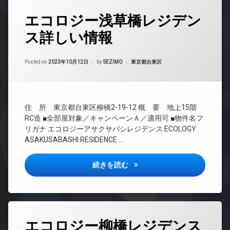
場
ペ
ホ
タ
ッ
バ
ン
エコロジー浅草橋レジデン
グ
ト
イ
イ
足
ク
ス詳しい情報
24
ン
洗
置
時
タ
い
き
間
ー
場
場
Updated on
2023年10月12日
管
カテゴリー:
Posted on
2023年10月12日
by
SEZIMO
東京都台東区
ネ
内
分
理
ッ
廊
譲
ト
BS
下
賃
無
CATV
貸
大
料
住 所 東京都台東区柳橋2-19-12 概 要 地上15階
CS
型
大
エ
RC造 ■全部屋対象／キャンペーンＡ／適用可 ■物件名フ
駐
型
REIT
レ
リガナ エコロジーアサクサバシレジデンス ECOLOGY
車
駐
系ブ
ベ
ASAKUSABASHI RESIDENCE …
場
車
ラン
ー
場
ドマ
宅
タ
ンシ
配
宅
ー
エコロジー浅草橋レジデンス詳
続きを読む
ョン
ボ
配
オ
ッ
ボ
TV
ー
ク
ッ
ド
ト
ス
ク
ア
ロ
ス
ホ
敷
ッ
タ
ン
エコロジー柳橋レジデンス
地
敷
ク
グ