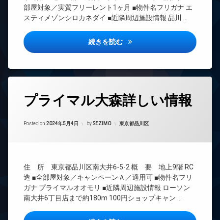
バ
場
ズ
イ
REIT
部屋対象／実質フリーレント1ヶ月 ■物件名フリガナ エ
イ
ナ
系ブ
ラ
バ
スティメゾンシロカネダイ ■近隣周辺施設情報 品川 …
ク
ー
ラン
ウ
イ
置
ズ
ドマ
ン
ク
き
ンシ
エスティメゾン白金台詳しい情
ジ
続きを読む
置
バ
場
ョン
き
イ
内
プ
場
ク
TV
廊
ー
置
ド
下
ラ
ル
き
ア
ウ
分
場
ホ
フ
タ
ン
譲
ン
プライマル大森詳しい情報
ィ
グ
ジ
ペ
賃
ッ
ッ
イ
貸
内
24
ト
ト
ン
廊
Updated on
2024年5月6日
時
各
ネ
カテゴリー:
Posted on
2024年5月4日
by
SEZIMO
東京都品川区
可
タ
下
間
階
ス
ー
ラ
管
ゴ
分
ネ
ペ
ウ
理
ミ
譲
ッ
ッ
ン
置
賃
ト
BS
ト
ジ
住 所 東京都品川区南大井6-5-2 概 要 地上9階 RC
き
貸
足
エ
CATV
場
造 ■全部屋対象／キャンペーンＡ／適用可 ■物件名フリ
内
洗
大
レ
廊
CS
ガナ プライマルオオモリ ■近隣周辺施設情報 ローソン
大
い
型
ベ
下
南大井6丁目店まで約180m 100円ショップキャン …
型
場
駐
REIT
ー
駐
車
分
系ブ
タ
ラ
車
場
譲
ラン
ー