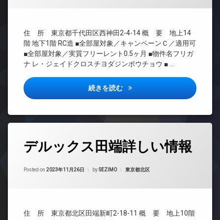
置
ー
き
き
BS
オ
場
場
ー
CATV
防
ペ
住 所 東京都千代田区西神田2-4-14 概 要 地上14
ト
CS
犯
ッ
ロ
階 地下1階 RC造 ■全部屋対象／キャンペーンＣ／適用可
カ
TV
ト
ッ
■全部屋対象／実質フリーレント0.5ヶ月 ■物件名フリガ
メ
ド
可
ク
ナ レ・ジェイドクロスチヨダジンボウチョウ ■ …
ラ
ア
ラ
デ
ホ
駐
ウ
ザ
ン
車
レ・ジェイドクロス千代田神保
続きを読む
ン
イ
場
イ
ジ
ナ
ン
駐
ー
分
タ
輪
ズ
譲
ー
場
賃
ペ
ネ
タ
貸
ッ
ッ
デルックス田端詳しい情報
グ
ト
大
ト
可
型
無
24
Updated on
2023年11月27日
駐
内
料
時
カテゴリー:
Posted on
2023年11月26日
by
SEZIMO
東京都北区
車
廊
間
エ
場
下
管
レ
理
宅
大
ベ
配
型
ー
BS
住 所 東京都北区田端新町2-18-11 概 要 地上10階
ボ
駐
タ