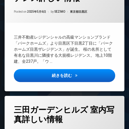
時
ベ
間
ー
Updated on
2025年5月26日
管
カテゴリー:
Posted on
2025年5月6日
by
SEZIMO
東京都目黒区
タ
理
ー
BS
オ
ー
CATV
ト
三井不動産レジデンシャルの高級マンションブランド
CS
ロ
「パークホームズ」より目黒区下目黒2丁目に「パーク
ッ
TV
ホームズ目黒ザレジデンス」が誕生。 桜の名所として
ク
ド
有名な目黒川に隣接する大規模レジデンス。 地上10階
ア
コ
建、全237戸。「ウ …
ホ
ン
ン
シ
ェ
パークホームズ目黒ザレジデン
イ
続きを読む
ル
ン
ジ
タ
ュ
ー
ネ
デ
ッ
ザ
タ
ト
三田ガーデンヒルズ 室内写
イ
グ
ナ
エ
真詳しい情報
24
ー
レ
時
ズ
ベ
間