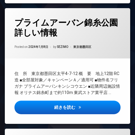
型
配
可
ト
ド
輪
駐
ボ
ロ
ア
場
防
車
ッ
ッ
ホ
タ
犯
場
ク
ク
ン
プライムアーバン錦糸公園
グ
カ
ス
宅
メ
デ
イ
詳しい情報
配
24
敷
ラ
ザ
ン
ボ
時
地
イ
タ
駐
ッ
間
内
ナ
ー
Updated on
2024年1月10日
車
ク
管
カテゴリー:
Posted on
2024年1月8日
by
SEZIMO
東京都墨田区
ゴ
ー
ネ
場
ス
理
ミ
ズ
ッ
置
駐
敷
ト
BS
ペ
き
輪
地
ッ
エ
CATV
場
場
内
ト
住 所 東京都墨田区太平4-7-12 概 要 地上12階 RC
レ
CS
ゴ
楽
可
ベ
造 ■全部屋対象／キャンペーンＡ／適用可 ■物件名フリ
ミ
器
REIT
ー
ガナ プライムアーバンキンシコウエン ■近隣周辺施設情
大
置
可
系ブ
タ
型
報 オリナス錦糸町まで約110m 東武ストア業平店 …
き
ラン
ー
防
駐
場
ドマ
犯
車
オ
ンシ
防
カ
プライムアーバン錦糸公園詳し
続きを読む
場
ー
ョン
犯
メ
ト
宅
カ
ラ
TV
ロ
配
メ
ド
ッ
駐
ボ
ラ
ア
ク
車
ッ