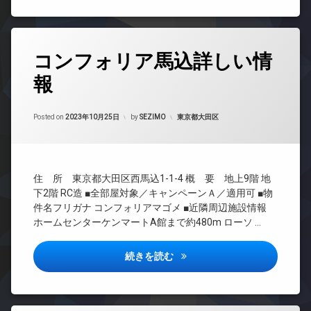
配
ン
防
ボ
オ
タ
犯
ッ
ー
ー
カ
ク
ト
ネ
タ
メ
ス
ロ
ッ
コンフォリア馬込詳しい情
グ
ラ
ッ
ト
敷
報
駐
ク
24
地
エ
車
時
内
デ
レ
場
間
ゴ
ザ
ベ
Updated on
2023年10月25日
管
カテゴリー:
Posted on
2023年10月25日
by
SEZIMO
東京都大田区
駐
ミ
イ
ー
理
輪
置
ナ
タ
場
き
ー
ー
BS
場
ズ
オ
CATV
防
バ
住 所 東京都大田区西馬込1-1-4 概 要 地上9階 地
ー
CS
犯
イ
ト
下2階 RC造 ■全部屋対象／キャンペーンＡ／適用可 ■物
カ
REIT
ク
ロ
件名フリガナ コンフォリアマゴメ ■近隣周辺施設情報
メ
系ブ
置
ッ
ホームセンターケンマートA館まで約480m ローソ …
ラ
ラン
き
ク
ドマ
場
駐
デ
ンシ
コンフォリア馬込詳しい情報
続きを読む
車
ペ
ザ
ョン
場
ッ
イ
TV
ト
ナ
駐
ド
可
ー
輪
ア
ズ