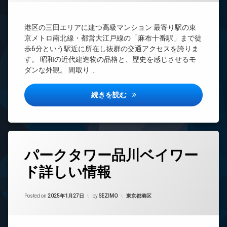
賃
ー
BS
デ
貸
ザ
オ
CATV
大
イ
港区の三田エリアに建つ高級マンション 最寄り駅の東
ー
CS
型
ナ
ト
京メトロ南北線・都営大江戸線の「麻布十番駅」まで徒
駐
TV
ー
ロ
歩6分という駅近に所在し抜群の交通アクセスを誇りま
車
ド
ズ
ッ
す。 昭和の近代建造物の品格と、歴史を感じさせるモ
場
ア
ク
ト
ダンな外観。 間取り …
ホ
宅
ラ
ゲ
ン
配
ン
ス
ボ
三田ガーデンヒルズ詳しい情報
イ
続きを読む
ク
ト
ッ
ン
ル
ル
ク
タ
ー
ー
ス
ー
ム
ム
ネ
敷
バ
ゴ
ッ
地
タ
イ
ル
ト
パークタワー品川ベイワー
内
グ
ク
フ
ゴ
エ
置
レ
ド詳しい情報
24
ミ
レ
き
ン
時
置
ベ
場
ジ
間
き
ー
Updated on
2025年1月27日
ラ
コ
管
カテゴリー:
Posted on
2025年1月27日
by
SEZIMO
東京都港区
場
タ
ウ
ン
理
ー
防
ン
シ
BS
犯
オ
ジ
ェ