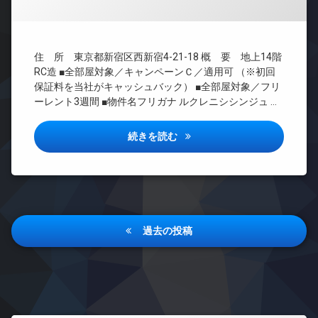
ペ
ー
ズ
CS
ッ
ネ
バ
ト
REIT
ッ
イ
足
系ブ
ト
ク
住 所 東京都新宿区西新宿4-21-18 概 要 地上14階
洗
ラン
エ
置
い
RC造 ■全部屋対象／キャンペーンＣ／適用可 （※初回
ドマ
レ
き
場
ンシ
保証料を当社がキャッシュバック） ■全部屋対象／フリ
ベ
場
ョン
ーレント3週間 ■物件名フリガナ ルクレニシシンジュ …
大
ー
大
型
TV
タ
型
駐
ド
ー
ルクレ西新宿詳しい情報
続きを読む
駐
車
ア
オ
車
場
ホ
ー
場
ン
宅
ト
宅
配
イ
ロ
配
ボ
ン
ッ
ボ
ッ
タ
ク
投
ッ
ク
ー
過去の投稿
デ
ク
ス
ネ
稿
ザ
ス
ッ
敷
イ
ナ
ト
敷
地
ナ
地
内
エ
ビ
ー
内
ゴ
レ
ズ
ゴ
ゲ
ミ
ベ
大
ミ
置