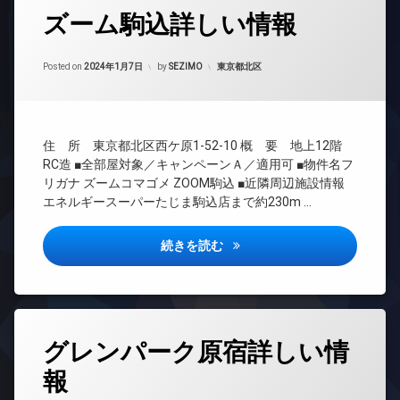
ホ
駐
場
タ
ク
デ
ン
ズーム駒込詳しい情報
車
グ
ス
ザ
駐
場
イ
イ
輪
敷
24
ン
駐
ナ
場
Updated on
2024年1月8日
地
時
カテゴリー:
Posted on
2024年1月7日
by
SEZIMO
東京都北区
タ
輪
ー
内
間
ー
場
ズ
ゴ
管
ネ
ミ
バ
理
ッ
置
イ
ト
BS
き
ク
住 所 東京都北区西ケ原1-52-10 概 要 地上12階
エ
CATV
場
置
RC造 ■全部屋対象／キャンペーンＡ／適用可 ■物件名フ
レ
き
CS
リガナ ズームコマゴメ ZOOM駒込 ■近隣周辺施設情報
防
ベ
場
犯
エネルギースーパーたじま駒込店まで約230m …
TV
ー
カ
大
ド
タ
メ
型
ア
ー
ズーム駒込詳しい情報
続きを読む
ラ
駐
ホ
オ
車
ン
駐
ー
場
車
イ
ト
場
宅
ン
ロ
配
タ
駐
ッ
タ
ボ
ー
輪
ク
グレンパーク原宿詳しい情
グ
ッ
ネ
場
デ
ク
ッ
報
24
ザ
ス
ト
時
イ