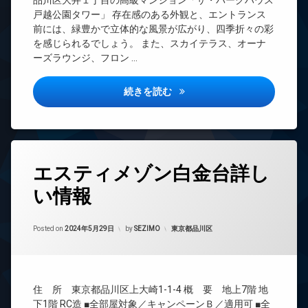
品川区大井１丁目の高級マンション「ザ・パークハウス
ー
ン
防
ロ
戸越公園タワー」 存在感のある外観と、エントランス
シ
ム
犯
ッ
エ
ア
前には、緑豊かで立体的な風景が広がり、四季折々の彩
カ
バ
ク
レ
タ
を感じられるでしょう。 また、スカイテラス、オーナ
メ
イ
ベ
ー
コ
ーズラウンジ、フロン …
ラ
ク
ー
ル
ン
置
タ
駐
ー
シ
き
ー
車
ム
ェ
ザ・パークハウス戸越公園タワ
続きを読む
場
場
ル
オ
ス
プ
ジ
ー
駐
パ
ー
ュ
ト
輪
デ
ル
ロ
場
タ
ザ
ッ
フ
ワ
タ
イ
ク
エスティメゾン白金台詳し
ィ
ー
グ
ナ
ッ
マ
タ
ー
い情報
24
ト
ン
ワ
ズ
時
ネ
シ
ー
間
ト
ス
ョ
マ
Updated on
2024年5月29日
管
カテゴリー:
ラ
Posted on
2024年5月29日
by
SEZIMO
東京都品川区
ン
ン
ペ
理
ン
シ
ッ
デ
ク
ョ
BS
ト
ザ
ル
ン
足
イ
CATV
ー
洗
ナ
デ
住 所 東京都品川区上大崎1-1-4 概 要 地上7階 地
ム
CS
い
ー
ザ
下1階 RC造 ■全部屋対象／キャンペーンＢ／適用可 ■全