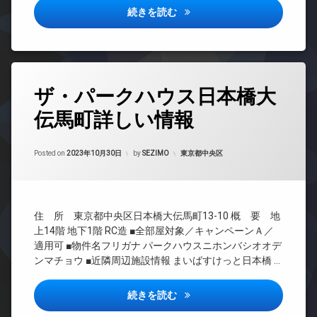
レ
ラン
ラグゼナ用賀詳しい情報
続きを読む
分
ベ
ドマ
譲
ー
ンシ
賃
タ
ョン
貸
ー
TV
大
オ
ド
タ
型
ー
ア
ザ・パークハウス日本橋大
グ
駐
ト
ホ
車
ロ
ン
伝馬町詳しい情報
24
場
ッ
時
イ
宅
ク
間
ン
Updated on
2023年10月31日
配
管
カテゴリー:
Posted on
2023年10月30日
by
SEZIMO
東京都中央区
デ
タ
ボ
理
ザ
ー
ッ
イ
ネ
BS
ク
ナ
ッ
ス
CATV
ー
ト
住 所 東京都中央区日本橋大伝馬町13-10 概 要 地
敷
ズ
無
CS
上14階 地下1階 RC造 ■全部屋対象／キャンペーンＡ／
地
料
大
TV
適用可 ■物件名フリガナ パークハウスニホンバシオオデ
内
型
エ
ド
ゴ
ンマチョウ ■近隣周辺施設情報 まいばすけっと日本橋 …
駐
レ
ア
ミ
車
ベ
ホ
置
場
ー
ン
ザ・パークハウス日本橋大伝馬
続きを読む
き
タ
宅
場
イ
ー