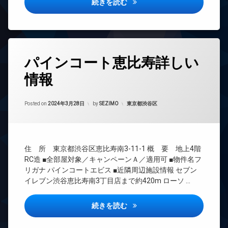
ウ
プライマル大森詳しい情報
続きを読む
場
賃
ドマ
ン
宅
オ
貸
ンシ
宅
ジ
配
ー
ョン
配
ボ
大
ト
内
ボ
ッ
型
TV
ロ
廊
ッ
ク
駐
ド
ッ
下
タ
ク
ス
車
ア
ク
パインコート恵比寿詳しい
グ
分
ス
場
ホ
敷
デ
譲
ン
情報
24
防
地
宅
ザ
賃
時
犯
内
配
イ
イ
貸
間
カ
ゴ
ボ
ン
ナ
Updated on
2024年4月10日
各
管
カテゴリー:
Posted on
2024年3月28日
by
SEZIMO
東京都渋谷区
メ
ミ
ッ
タ
ー
階
理
ラ
置
ク
ー
ズ
ゴ
き
ス
ネ
BS
駐
バ
ミ
場
ッ
車
敷
イ
CATV
置
ト
場
防
地
ク
住 所 東京都渋谷区恵比寿南3-11-1 概 要 地上4階
き
CS
犯
内
エ
置
駐
場
RC造 ■全部屋対象／キャンペーンＡ／適用可 ■物件名フ
カ
ゴ
レ
REIT
き
輪
リガナ パインコートエビス ■近隣周辺施設情報 セブン
大
メ
ミ
ベ
系ブ
場
場
イレブン渋谷恵比寿南3丁目店まで約420m ローソ …
型
ラ
置
ー
ラン
内
駐
き
タ
ドマ
駐
廊
車
場
ー
ンシ
パインコート恵比寿詳しい情報
車
続きを読む
下
場
ョン
場
楽
オ
大
宅
器
ー
TV
駐