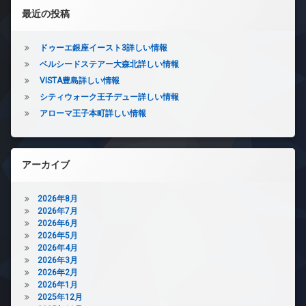
ー
左サイドバー
ー
型
置
き
最近の投稿
タ
駐
き
場
ー
シ
車
場
防
オ
場
ドゥーエ銀座イースト3詳しい情報
ョ
防
犯
ー
宅
ベルシードステアー大森北詳しい情報
犯
カ
ト
ン
配
カ
メ
VISTA豊島詳しい情報
ロ
ボ
メ
ラ
ッ
シティウォーク王子デュー詳しい情報
ッ
ラ
ク
駐
ク
アローマ王子本町詳しい情報
駐
車
デ
ス
車
場
ザ
敷
場
イ
駐
地
ナ
駐
輪
アーカイブ
内
ー
輪
場
ゴ
ズ
場
ミ
2026年8月
大
置
2026年7月
型
き
2026年6月
駐
場
2026年5月
車
防
2026年4月
場
犯
2026年3月
宅
カ
2026年2月
配
メ
2026年1月
ボ
ラ
2025年12月