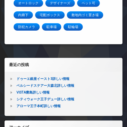
オートロック
デザイナーズ
ペット可
内廊下
宅配ボックス
敷地内ゴミ置き場
防犯カメラ
駐車場
駐輪場
左サイドバー
最近の投稿
ドゥーエ銀座イースト3詳しい情報
ベルシードステアー大森北詳しい情報
VISTA豊島詳しい情報
シティウォーク王子デュー詳しい情報
アローマ王子本町詳しい情報