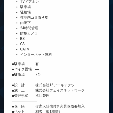
TVドアホン
駐車場
駐輪場
敷地内ゴミ置き場
内廊下
24時間管理
防犯カメラ
BS
CS
CATV
インターネット無料
■駐車場 有
■バイク置場 ―
■駐輪場 7台
―――――――
■設 計 株式会社16アーキテクツ
■施 工 株式会社フェイスネットワーク
■管理形式 巡回管理
―――――――
■保 険 借家人賠償付き火災保険要加入
■ペット 相談（敷1積増）