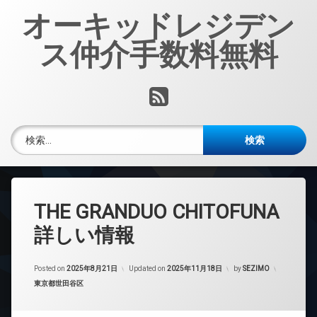
コ
オーキッドレジデン
ン
テ
ス仲介手数料無料
ン
ツ
へ
RSS
ス
キ
ッ
検索:
プ
THE GRANDUO CHITOFUNA
詳しい情報
Posted on
2025年8月21日
Updated on
2025年11月18日
by
SEZIMO
カテゴリー:
東京都世田谷区