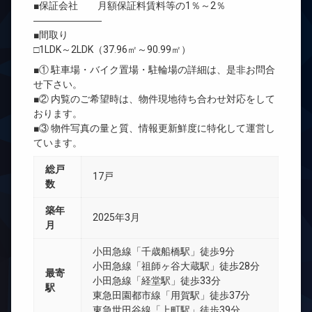
■保証会社 月額保証料賃料等の1％～2％
―――――――
■間取り
□1LDK～2LDK（37.96㎡～90.99㎡）
■① 駐車場・バイク置場・駐輪場の詳細は、是非お問合
せ下さい。
■② 内覧のご希望時は、物件現地待ち合わせ対応をして
おります。
■③ 物件写真の量と質、情報更新鮮度に特化して運営し
ています。
総戸
17戸
数
築年
2025年3月
月
小田急線「千歳船橋駅」徒歩9分
小田急線「祖師ヶ谷大蔵駅」徒歩28分
最寄
小田急線「経堂駅」徒歩33分
駅
東急田園都市線「用賀駅」徒歩37分
東急世田谷線「上町駅」徒歩39分