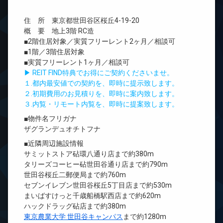
住 所 東京都世田谷区桜丘4-19-20
概 要 地上3階 RC造
■2階住居対象／実質フリーレント2ヶ月／相談可
■1階／3階住居対象
■実質フリーレント1ヶ月／相談可
▶ REIT FIND特典でお得にご契約くださいませ。
１.都内最安値での契約を、即時に提示致します。
２.初期費用のお見積りを、即時に案内致します。
３.内覧・リモート内覧を、即時に提案致します。
■物件名フリガナ
ザグランデュオチトフナ
■近隣周辺施設情報
サミットストア砧環八通り店まで約380m
タリーズコーヒー砧世田谷通り店まで約790m
世田谷桜丘二郵便局まで約760m
セブンイレブン世田谷桜丘5丁目店まで約530m
まいばすけっと千歳船橋駅西店まで約620m
ハックドラッグ砧店まで約380m
東京農業大学 世田谷キャンパス
まで約1280m