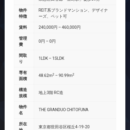
物件
REIT系ブランドマンション、デザイナ
特徴
ーズ、ペット可
賃料
240,000円 – 460,000円
管理
0円 – 0円
費
間取
1LDK – 1SLDK
り
専有
2
2
48.62m
– 90.99m
面積
構造
地上3階 RC造
規模
物件
THE GRANDUO CHITOFUNA
名
所在
東京都世田谷区桜丘4-19-20