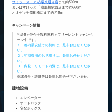
サミットストア 砧環八通り店
まで約500m
まいばすけっと 千歳船橋駅西店まで約660m
オオゼキ千歳船橋店まで約710m
キャンペーン情報
礼金0
＋
仲介手数料無料
＋
フリーレント
キャンペ
ーン中です。
１．都内最安値での契約は、是非お任せくださ
い。
２．初期費用のお見積りは、是非お任せくださ
い。
３．内覧・リモート内覧は、是非お任せくださ
い。
※諸条件・詳細等は是非お問合せ下さいませ。
建物設備
エレベーター
オートロック
宅配ボックス