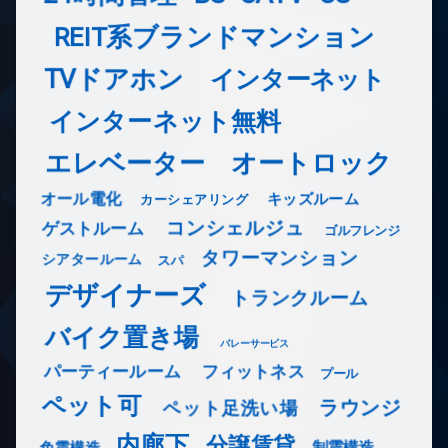
REIT系ブランドマンション
TVドアホン
インターネット
インターネット無料
エレベーター
オートロック
オール電化
キッズルーム
カーシェアリング
コンシェルジュ
ゲストルーム
ゴルフレンジ
タワーマンション
シアタールーム
スパ
デザイナーズ
トランクルーム
バイク置き場
バレーサービス
フィットネス
パーティールーム
プール
ペット可
ラウンジ
ペット足洗い場
内廊下
分譲賃貸
免震構造
制震構造