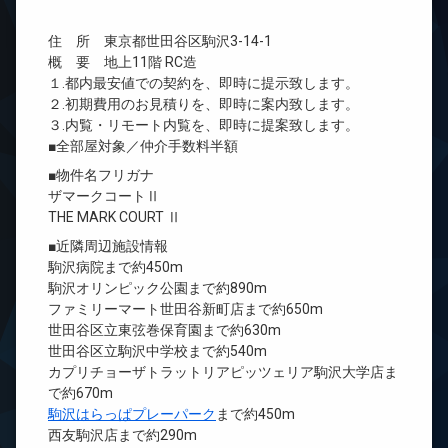
住 所 東京都世田谷区駒沢3-14-1
概 要 地上11階 RC造
１.都内最安値での契約を、即時に提示致します。
２.初期費用のお見積りを、即時に案内致します。
３.内覧・リモート内覧を、即時に提案致します。
■全部屋対象／仲介手数料半額
■物件名フリガナ
ザマークコートⅡ
THE MARK COURT Ⅱ
■近隣周辺施設情報
駒沢病院まで約450m
駒沢オリンピック公園まで約890m
ファミリーマート世田谷新町店まで約650m
世田谷区立東弦巻保育園まで約630m
世田谷区立駒沢中学校まで約540m
カプリチョーザトラットリアピッツェリア駒沢大学店ま
で約670m
駒沢はらっぱプレーパーク
まで約450m
西友駒沢店まで約290m