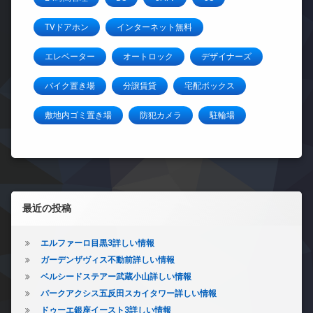
TVドアホン
インターネット無料
エレベーター
オートロック
デザイナーズ
バイク置き場
分譲賃貸
宅配ボックス
敷地内ゴミ置き場
防犯カメラ
駐輪場
左サイドバー
最近の投稿
エルファーロ目黒3詳しい情報
ガーデンザヴィス不動前詳しい情報
ベルシードステアー武蔵小山詳しい情報
パークアクシス五反田スカイタワー詳しい情報
ドゥーエ銀座イースト3詳しい情報