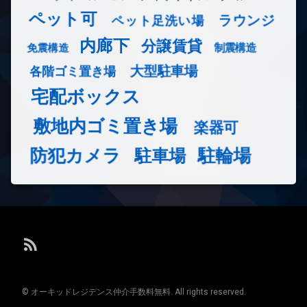
ペット可
ラウンジ
ペット足洗い場
内廊下
分譲賃貸
免震構造
制震構造
大型駐車場
各階ゴミ置き場
宅配ボックス
敷地内ゴミ置き場
楽器可
防犯カメラ
駐輪場
駐車場
RSS
© オーキッドレジデンス仲介手数料無料. All rights reserved.