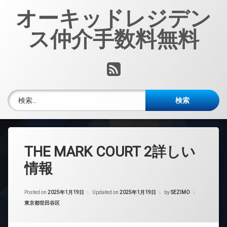
コ
オーキッドレジデン
ン
テ
ス仲介手数料無料
ン
ツ
へ
RSS
ス
キ
ッ
検索:
プ
THE MARK COURT 2詳しい
情報
Posted on
2025年1月19日
Updated on
2025年1月19日
by
SEZIMO
カテゴリー:
東京都世田谷区