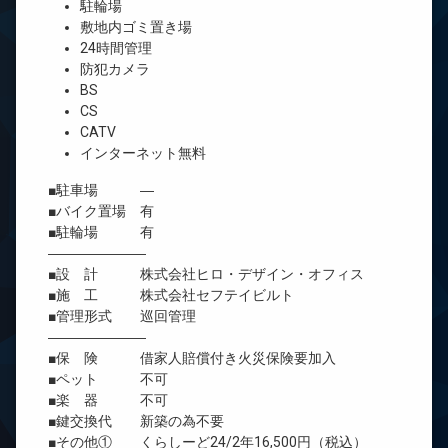
駐輪場
敷地内ゴミ置き場
24時間管理
防犯カメラ
BS
CS
CATV
インターネット無料
■駐車場 ―
■バイク置場 有
■駐輪場 有
―――――――
■設 計 株式会社ヒロ・デザイン・オフィス
■施 工 株式会社セフテイビルト
■管理形式 巡回管理
―――――――
■保 険 借家人賠償付き火災保険要加入
■ペット 不可
■楽 器 不可
■鍵交換代 新築の為不要
■その他① くらしーど24/2年16,500円（税込）