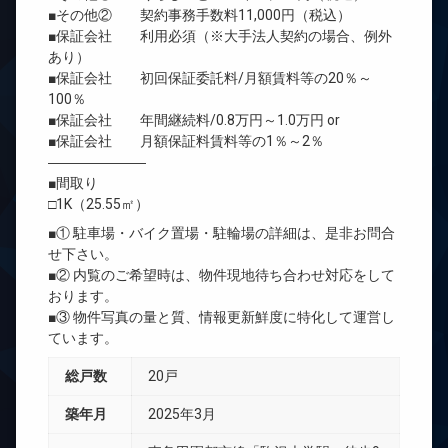
■その他② 契約事務手数料11,000円（税込）
■保証会社 利用必須（※大手法人契約の場合、例外
あり）
■保証会社 初回保証委託料/月額賃料等の20％～
100％
■保証会社 年間継続料/0.8万円～1.0万円 or
■保証会社 月額保証料賃料等の1％～2％
―――――――
■間取り
□1K（25.55㎡）
■① 駐車場・バイク置場・駐輪場の詳細は、是非お問合
せ下さい。
■② 内覧のご希望時は、物件現地待ち合わせ対応をして
おります。
■③ 物件写真の量と質、情報更新鮮度に特化して運営し
ています。
総戸数
20戸
築年月
2025年3月