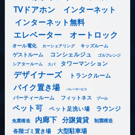
TVドアホン
インターネット
インターネット無料
エレベーター
オートロック
オール電化
キッズルーム
カーシェアリング
コンシェルジュ
ゲストルーム
ゴルフレンジ
タワーマンション
シアタールーム
スパ
デザイナーズ
トランクルーム
バイク置き場
バレーサービス
フィットネス
パーティールーム
プール
ペット可
ラウンジ
ペット足洗い場
内廊下
分譲賃貸
免震構造
制震構造
大型駐車場
各階ゴミ置き場