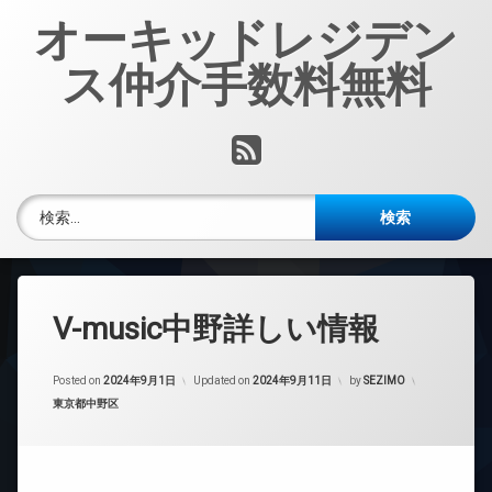
コ
オーキッドレジデン
ン
テ
ス仲介手数料無料
ン
ツ
へ
RSS
ス
キ
ッ
検索:
プ
V-music中野詳しい情報
Posted on
2024年9月1日
Updated on
2024年9月11日
by
SEZIMO
カテゴリー:
東京都中野区