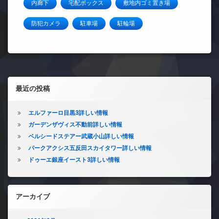
内廊下
宅配ボックス
敷地内ゴミ置き場
防犯カメラ
駐車場
駐輪場
左サイドバー
最近の投稿
エルファーロ目黒3詳しい情報
ガーデンザヴィス不動前詳しい情報
ベルシードステアー武蔵小山詳しい情報
パークアクシス五反田スカイタワー詳しい情報
ドゥーエ銀座イースト3詳しい情報
アーカイブ