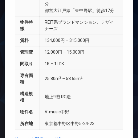
分
都営大江戸線「東中野駅」徒歩17分
物件特
REIT系ブランドマンション、デザイ
徴
ナーズ
賃料
134,000円 – 315,000円
管理費
12,000円 – 15,000円
間取り
1K – 1LDK
専有面
2
2
25.80m
– 58.65m
積
構造規
地上9階 RC造
模
物件名
V-music中野
所在地
東京都中野区中野5-24-23