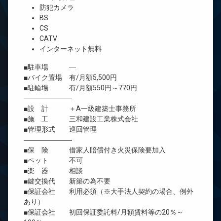
防犯カメラ
BS
CS
CATV
インターネット無料
■駐車場 ―
■バイク置場 有/月額5,500円
■駐輪場 有/月額550円～770円
―――――――
■設 計 ＋A一級建築士事務所
■施 工 三和建設工業株式会社
■管理形式 巡回管理
―――――――
■保 険 借家人賠償付き火災保険要加入
■ペット 不可
■楽 器 相談
■鍵交換代 新築の為不要
■保証会社 利用必須（※大手法人契約の場合、例外
あり）
■保証会社 初回保証委託料/月額賃料等の20％～