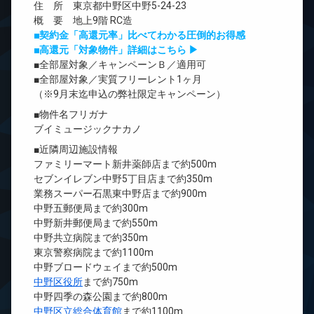
住 所 東京都中野区中野5-24-23
概 要 地上9階 RC造
■契約金「高還元率」比べてわかる圧倒的お得感
■高還元「対象物件」詳細はこちら ▶
■全部屋対象／キャンペーンＢ／適用可
■全部屋対象／実質フリーレント1ヶ月
（※9月末迄申込の弊社限定キャンペーン）
■物件名フリガナ
ブイミュージックナカノ
■近隣周辺施設情報
ファミリーマート新井薬師店まで約500m
セブンイレブン中野5丁目店まで約350m
業務スーパー石黒東中野店まで約900m
中野五郵便局まで約300m
中野新井郵便局まで約550m
中野共立病院まで約350m
東京警察病院まで約1100m
中野ブロードウェイまで約500m
中野区役所
まで約750m
中野四季の森公園まで約800m
中野区立総合体育館
まで約1100m