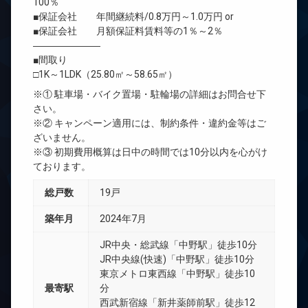
100％
■保証会社 年間継続料/0.8万円～1.0万円 or
■保証会社 月額保証料賃料等の1％～2％
―――――――
■間取り
□1K～1LDK（25.80㎡～58.65㎡）
※① 駐車場・バイク置場・駐輪場の詳細はお問合せ下
さい。
※② キャンペーン適用には、制約条件・違約金等はご
ざいません。
※③ 初期費用概算は日中の時間では10分以内を心がけ
ております。
総戸数
19戸
築年月
2024年7月
JR中央・総武線「中野駅」徒歩10分
JR中央線(快速)「中野駅」徒歩10分
東京メトロ東西線「中野駅」徒歩10
最寄駅
分
西武新宿線「新井薬師前駅」徒歩12