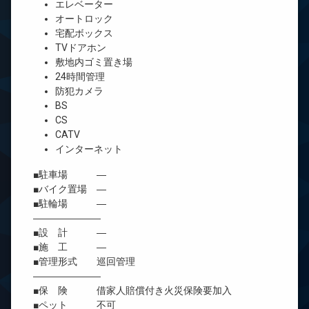
エレベーター
オートロック
宅配ボックス
TVドアホン
敷地内ゴミ置き場
24時間管理
防犯カメラ
BS
CS
CATV
インターネット
■駐車場 ―
■バイク置場 ―
■駐輪場 ―
―――――――
■設 計 ―
■施 工 ―
■管理形式 巡回管理
―――――――
■保 険 借家人賠償付き火災保険要加入
■ペット 不可