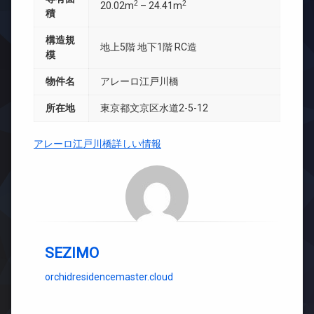
2
2
20.02m
– 24.41m
積
構造規
地上5階 地下1階 RC造
模
物件名
アレーロ江戸川橋
所在地
東京都文京区水道2-5-12
アレーロ江戸川橋詳しい情報
SEZIMO
orchidresidencemaster.cloud