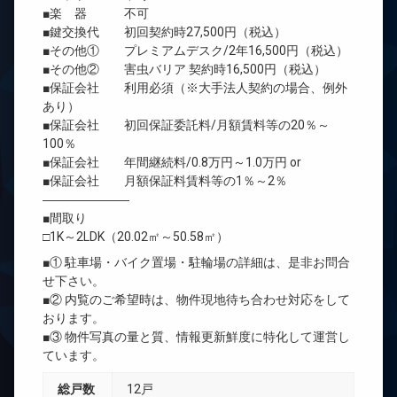
■楽 器 不可
■鍵交換代 初回契約時27,500円（税込）
■その他① プレミアムデスク/2年16,500円（税込）
■その他② 害虫バリア 契約時16,500円（税込）
■保証会社 利用必須（※大手法人契約の場合、例外
あり）
■保証会社 初回保証委託料/月額賃料等の20％～
100％
■保証会社 年間継続料/0.8万円～1.0万円 or
■保証会社 月額保証料賃料等の1％～2％
―――――――
■間取り
□1K～2LDK（20.02㎡～50.58㎡）
■① 駐車場・バイク置場・駐輪場の詳細は、是非お問合
せ下さい。
■② 内覧のご希望時は、物件現地待ち合わせ対応をして
おります。
■③ 物件写真の量と質、情報更新鮮度に特化して運営し
ています。
総戸数
12戸