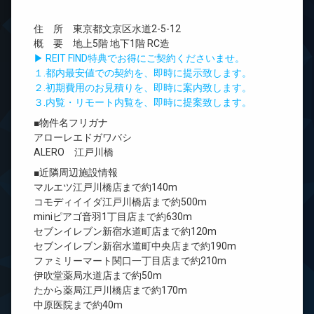
住 所 東京都文京区水道2-5-12
概 要 地上5階 地下1階 RC造
▶ REIT FIND特典でお得にご契約くださいませ。
１.都内最安値での契約を、即時に提示致します。
２.初期費用のお見積りを、即時に案内致します。
３.内覧・リモート内覧を、即時に提案致します。
■物件名フリガナ
アローレエドガワバシ
ALERO 江戸川橋
■近隣周辺施設情報
マルエツ江戸川橋店まで約140m
コモディイイダ江戸川橋店まで約500m
miniピアゴ音羽1丁目店まで約630m
セブンイレブン新宿水道町店まで約120m
セブンイレブン新宿水道町中央店まで約190m
ファミリーマート関口一丁目店まで約210m
伊吹堂薬局水道店まで約50m
たから薬局江戸川橋店まで約170m
中原医院まで約40m