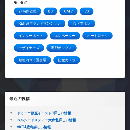
タグ
24時間管理
BS
CATV
CS
REIT系ブランドマンション
TVドアホン
インターネット
エレベーター
オートロック
デザイナーズ
宅配ボックス
敷地内ゴミ置き場
防犯カメラ
左サイドバー
最近の投稿
ドゥーエ銀座イースト3詳しい情報
ベルシードステアー大森北詳しい情報
VISTA豊島詳しい情報