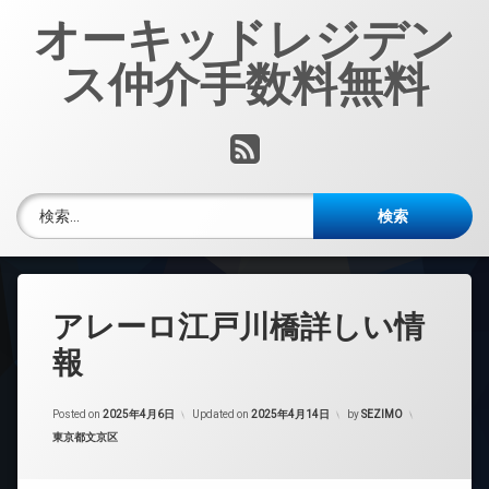
コ
オーキッドレジデン
ン
テ
ス仲介手数料無料
ン
ツ
へ
RSS
ス
キ
ッ
検索:
プ
アレーロ江戸川橋詳しい情
報
Posted on
2025年4月6日
Updated on
2025年4月14日
by
SEZIMO
カテゴリー:
東京都文京区