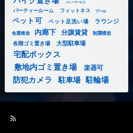
バイク置き場
バレーサービス
フィットネス
パーティールーム
プール
ペット可
ラウンジ
ペット足洗い場
内廊下
分譲賃貸
免震構造
制震構造
大型駐車場
各階ゴミ置き場
宅配ボックス
敷地内ゴミ置き場
楽器可
防犯カメラ
駐輪場
駐車場
RSS