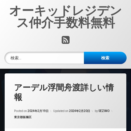
コ
オーキッドレジデン
ン
テ
ス仲介手数料無料
ン
ツ
へ
RSS
ス
キ
ッ
検索:
プ
アーデル浮間舟渡詳しい情
報
Posted on
2024年2月19日
Updated on
2024年2月20日
by
SEZIMO
カテゴリー:
東京都板橋区