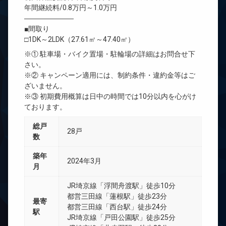
年間継続料/0.8万円～1.0万円
―――――――
■間取り
□1DK～2LDK（27.61㎡～47.40㎡）
※① 駐車場・バイク置場・駐輪場の詳細はお問合せ下
さい。
※② キャンペーン適用には、制約条件・違約金等はご
ざいません。
※③ 初期費用概算は日中の時間では10分以内を心がけ
ております。
総戸
28戸
数
築年
2024年3月
月
JR埼京線「浮間舟渡駅」徒歩10分
都営三田線「蓮根駅」徒歩23分
最寄
都営三田線「西台駅」徒歩24分
駅
JR埼京線「戸田公園駅」徒歩25分