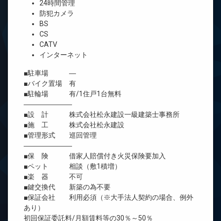
24時間管理
防犯カメラ
BS
CS
CATV
インターネット
■駐車場 ―
■バイク置場 有
■駐輪場 有/1住戸1台無料
―――――――
■設 計 株式会社松永建設一級建築士事務所
■施 工 株式会社松永建設
■管理形式 巡回管理
―――――――
■保 険 借家人賠償付き火災保険要加入
■ペット 相談（敷1積増）
■楽 器 不可
■鍵交換代 新築の為不要
■保証会社 利用必須（※大手法人契約の場合、例外
あり）
初回保証委託料/月額賃料等の30％～50％