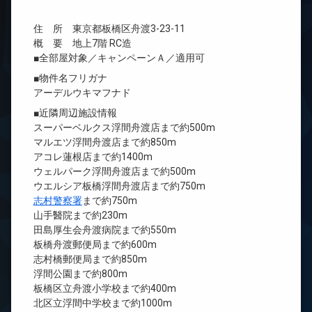
住 所 東京都板橋区舟渡3-23-11
概 要 地上7階 RC造
■全部屋対象／キャンペーンＡ／適用可
■物件名フリガナ
アーデルウキマフナド
■近隣周辺施設情報
スーパーベルクス浮間舟渡店まで約500m
マルエツ浮間舟渡店まで約850m
アコレ蓮根店まで約1400m
ウェルパーク浮間舟渡店まで約500m
ウエルシア板橋浮間舟渡店まで約750m
志村警察署
まで約750m
山手醫院まで約230m
田島厚生会舟渡病院まで約550m
板橋舟渡郵便局まで約600m
志村橋郵便局まで約850m
浮間公園まで約800m
板橋区立舟渡小学校まで約400m
北区立浮間中学校まで約1000m