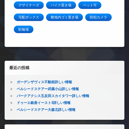
デザイナーズ
バイク置き場
ペット可
宅配ボックス
敷地内ゴミ置き場
防犯カメラ
駐輪場
左サイドバー
最近の投稿
ガーデンザヴィス不動前詳しい情報
ベルシードステアー武蔵小山詳しい情報
パークアクシス五反田スカイタワー詳しい情報
ドゥーエ銀座イースト3詳しい情報
ベルシードステアー大森北詳しい情報