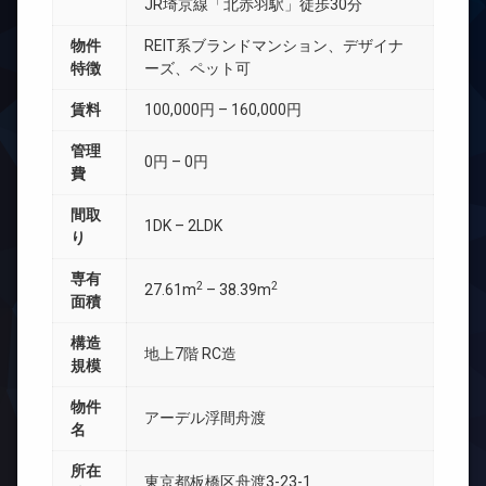
JR埼京線「北赤羽駅」徒歩30分
物件
REIT系ブランドマンション、デザイナ
特徴
ーズ、ペット可
賃料
100,000円 – 160,000円
管理
0円 – 0円
費
間取
1DK – 2LDK
り
専有
2
2
27.61m
– 38.39m
面積
構造
地上7階 RC造
規模
物件
アーデル浮間舟渡
名
所在
東京都板橋区舟渡3-23-1