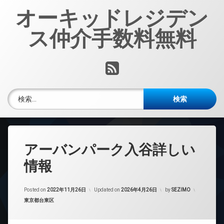
コ
オーキッドレジデン
ン
テ
ス仲介手数料無料
ン
ツ
へ
RSS
ス
キ
ッ
検索:
プ
アーバンパーク入谷詳しい
情報
Posted on
2022年11月26日
Updated on
2026年4月26日
by
SEZIMO
カテゴリー:
東京都台東区