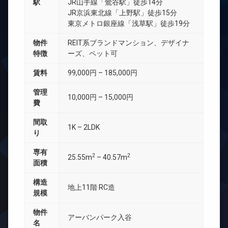
駅
JR山手線「鶯谷駅」徒歩14分
JR京浜東北線「上野駅」徒歩15分
東京メトロ銀座線「浅草駅」徒歩19分
物件
REIT系ブランドマンション、デザイナ
特徴
ーズ、ペット可
賃料
99,000円 – 185,000円
管理
10,000円 – 15,000円
費
間取
1K – 2LDK
り
専有
2
2
25.55m
– 40.57m
面積
構造
地上11階 RC造
規模
物件
アーバンパーク入谷
名