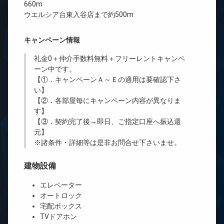
660m
ウエルシア台東入谷店まで約500m
キャンペーン情報
礼金0
＋
仲介手数料無料
＋
フリーレント
キャンペ
ーン中です。
【①．キャンペーンＡ～Ｅの適用は要確認下さ
い】
【②．各部屋毎にキャンペーン内容が異なりま
す】
【③．契約完了後→即日、ご指定口座へ振込還
元】
※諸条件・詳細等は是非お問合せ下さいませ。
建物設備
エレベーター
オートロック
宅配ボックス
TVドアホン