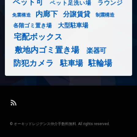
ペット可
ラウンジ
ペット足洗い場
内廊下
分譲賃貸
免震構造
制震構造
大型駐車場
各階ゴミ置き場
宅配ボックス
敷地内ゴミ置き場
楽器可
防犯カメラ
駐輪場
駐車場
RSS
© オーキッドレジデンス仲介手数料無料. All rights reserved.