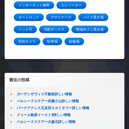
インターネット無料
エレベーター
オートロック
デザイナーズ
バイク置き場
ペット可
宅配ボックス
敷地内ゴミ置き場
防犯カメラ
駐車場
駐輪場
左サイドバー
最近の投稿
ガーデンザヴィス不動前詳しい情報
ベルシードステアー武蔵小山詳しい情報
パークアクシス五反田スカイタワー詳しい情報
ドゥーエ銀座イースト3詳しい情報
ベルシードステアー大森北詳しい情報