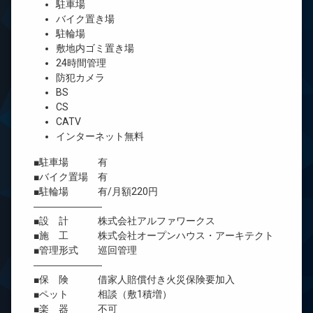
駐車場
バイク置き場
駐輪場
敷地内ゴミ置き場
24時間管理
防犯カメラ
BS
CS
CATV
インターネット無料
■駐車場 有
■バイク置場 有
■駐輪場 有/月額220円
―――――――
■設 計 株式会社アルファワークス
■施 工 株式会社オープンハウス・アーキテクト
■管理形式 巡回管理
―――――――
■保 険 借家人賠償付き火災保険要加入
■ペット 相談（敷1積増）
■楽 器 不可