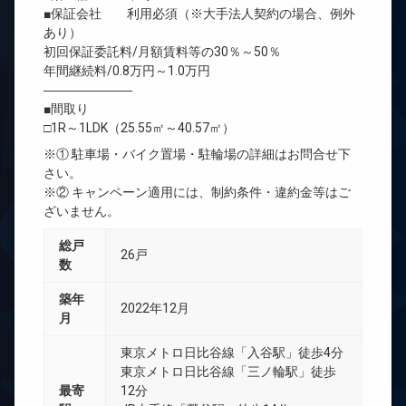
■保証会社 利用必須（※大手法人契約の場合、例外
あり）
初回保証委託料/月額賃料等の30％～50％
年間継続料/0.8万円～1.0万円
―――――――
■間取り
□1R～1LDK（25.55㎡～40.57㎡）
※① 駐車場・バイク置場・駐輪場の詳細はお問合せ下
さい。
※② キャンペーン適用には、制約条件・違約金等はご
ざいません。
総戸
26戸
数
築年
2022年12月
月
東京メトロ日比谷線「入谷駅」徒歩4分
東京メトロ日比谷線「三ノ輪駅」徒歩
最寄
12分