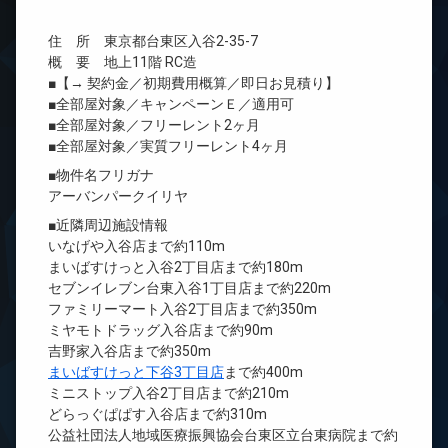
住 所 東京都台東区入谷2-35-7
概 要 地上11階 RC造
■【→ 契約金／初期費用概算／即日お見積り】
■全部屋対象／キャンペーンＥ／適用可
■全部屋対象／フリーレント2ヶ月
■全部屋対象／実質フリーレント4ヶ月
■物件名フリガナ
アーバンパークイリヤ
■近隣周辺施設情報
いなげや入谷店まで約110m
まいばすけっと入谷2丁目店まで約180m
セブンイレブン台東入谷1丁目店まで約220m
ファミリーマート入谷2丁目店まで約350m
ミヤモトドラッグ入谷店まで約90m
吉野家入谷店まで約350m
まいばすけっと下谷3丁目店
まで約400m
ミニストップ入谷2丁目店まで約210m
どらっぐぱぱす入谷店まで約310m
公益社団法人地域医療振興協会台東区立台東病院まで約