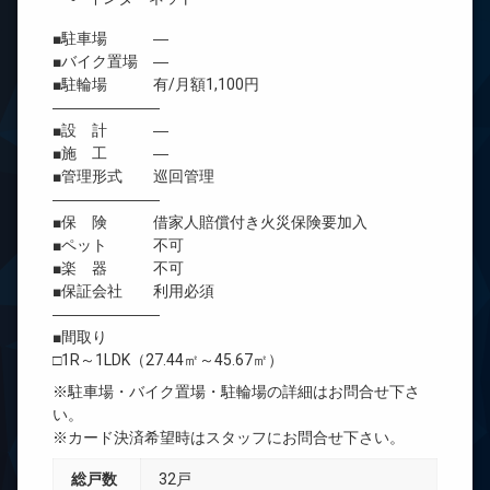
■駐車場 ―
■バイク置場 ―
■駐輪場 有/月額1,100円
―――――――
■設 計 ―
■施 工 ―
■管理形式 巡回管理
―――――――
■保 険 借家人賠償付き火災保険要加入
■ペット 不可
■楽 器 不可
■保証会社 利用必須
―――――――
■間取り
□1R～1LDK（27.44㎡～45.67㎡）
※駐車場・バイク置場・駐輪場の詳細はお問合せ下さ
い。
※カード決済希望時はスタッフにお問合せ下さい。
総戸数
32戸