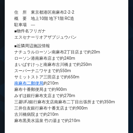
住 所 東京都港区南麻布2-2-2
概 要 地上10階 地下1階 RC造
駐車場 ―
■物件名フリガナ
エスセナーリオアザブジュウバン
■近隣周辺施設情報
ナチュラルローソン南麻布2丁目店まで約20m
ローソン港南麻布店まで約240m
まいばすけっと南麻布古川橋まで約250m
スーパーナニワヤまで約550m
サミットストア三田店まで約650m
南麻布二郵便局
約210m
麻布十番郵便局まで約900m
みずほ銀行麻布支店まで約270m
三菱UFJ銀行麻布支店南麻布二丁目出張所まで約350m
三井住友銀行麻布十番支店まで約900m
古川橋病院まで約210m
麻布黒美水温泉 竹の湯まで約210m