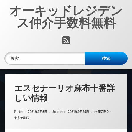
コ
オーキッドレジデン
ン
テ
ス仲介手数料無料
ン
ツ
へ
RSS
ス
キ
ッ
検索:
プ
エスセナーリオ麻布十番詳
しい情報
Posted on
2021年9月5日
Updated on
2021年9月25日
by
SEZIMO
カテゴリー:
東京都港区