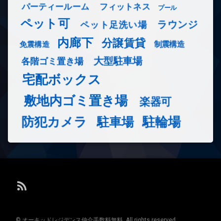
フィットネス
パーティールーム
プール
ペット可
ラウンジ
ペット足洗い場
内廊下
分譲賃貸
免震構造
制震構造
大型駐車場
各階ゴミ置き場
宅配ボックス
敷地内ゴミ置き場
楽器可
防犯カメラ
駐輪場
駐車場
RSS
© オーキッドレジデンス仲介手数料無料. All rights reserved.