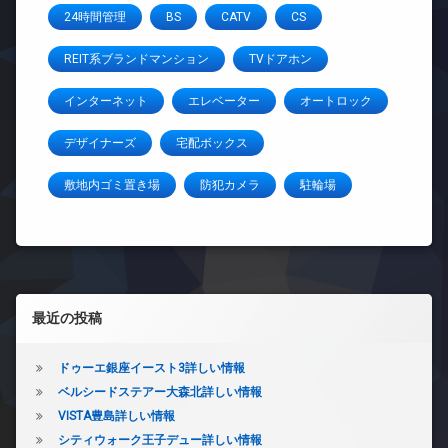
24時間管理
BS
CATV
CS
REIT系ブランドマンション
TVドアホン
インターネット
エレベーター
オートロック
デザイナーズ
宅配ボックス
敷地内ゴミ置き場
防犯カメラ
駐輪場
左サイドバー
最近の投稿
ドゥーエ銀座イースト3詳しい情報
ベルシードステアー大森北詳しい情報
VISTA豊島詳しい情報
シティウォーク王子デュー詳しい情報