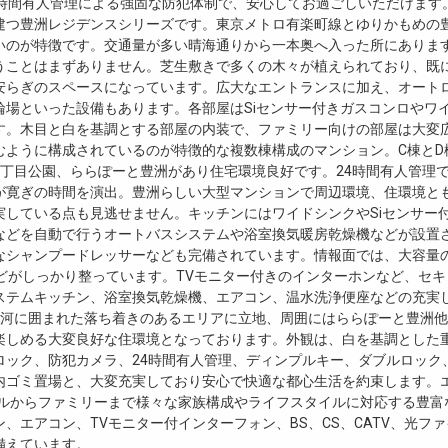
4時間有人管理による強固な防犯体制で、安心してお過ごしいただけます
建つ豊洲レジデンスシリーズです。東京メトロ有楽町線とゆりかもめの豊
いのが特徴です。交通量が多い晴海通りから一本奥へ入った所にありま
うことはまずありません。芝生敷きで多くの木々が植えられており、既
安らぎのスペースになっています。広大なエントランスに加え、オート
輪場といった設備もあります。各部屋はSiセンサー付きガスコンロやワ
す。木目と白を基調とする部屋の内装で、ファミリー向けの部屋は大変広
むように構成されているのが特徴的な複数棟構成のマンション。C棟とD
3丁目公園、ららぽーと豊洲があり住宅環境良好です。24時間有人管理
が寛ぎの時間を演出。豊洲らしい大型マンションで周辺環境、住環境と
実している点も見逃せません。キッチンにはワイドシンクやSiセンサー
などを自動で行うオートバスシステムや浴室換気暖房乾燥機などが設置
なシャンプードレッサーなども完備されています。情報面では、大容量の
境などがしっかり整っています。TVモニター付きのインターホンなど、セ
ステムキッチン、浴室換気乾燥機、エアコン、温水洗浄便座などの充実
運河に囲まれた落ち着きのあるエリアに立地、周囲にはららぽーと豊洲
楽しめる大変良好な住環境となっております。外観は、白を基調とした
ロック、防犯カメラ、24時間有人管理、ディンプルキー、ダブルロック
内ゴミ置場と、大変充実しており安心で快適な都心生活を約束します。エ
ングルからファミリーまで様々な家族構成やライフスタイルに対応する豊
ン、エアコン、TVモニター付インターフォン、BS、CS、CATV、光
備えています。