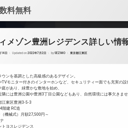
数料無料
ィメゾン豊洲レジデンス詳しい情
カテゴリー:
月14日
Updated on
2022年7月2日
by
SEZIMO
東京都江東区
ラウンを基調とした高級感のあるデザイン。
やTVモニター付きのインターホンなど、セキュリティー面でも充実の設
中庭があり、緑豊かな敷地を始め、
近隣には豊洲公園や豊洲3丁目公園などもあり、自然環境には事欠きま
江東区豊洲3-5-3
4階建 RC造
（機械式）月額27,500円～
ガナ
ントヨスレジデンス