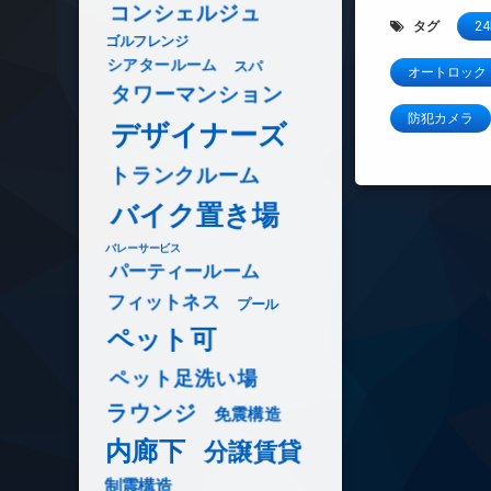
コンシェルジュ
タグ
2
ゴルフレンジ
シアタールーム
スパ
オートロック
タワーマンション
防犯カメラ
デザイナーズ
トランクルーム
バイク置き場
バレーサービス
パーティールーム
フィットネス
プール
ペット可
ペット足洗い場
ラウンジ
免震構造
内廊下
分譲賃貸
制震構造