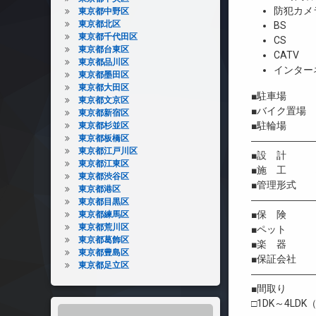
防犯カメ
東京都中野区
東京都北区
BS
東京都千代田区
CS
東京都台東区
CATV
東京都品川区
インター
東京都墨田区
東京都大田区
■駐車場 158
東京都文京区
■バイク置場 1
東京都新宿区
■駐輪場 6
東京都杉並区
東京都板橋区
――――――
東京都江戸川区
■設 計 
東京都江東区
■施 工 株
東京都渋谷区
■管理形式 
東京都港区
――――――
東京都目黒区
■保 険 借
東京都練馬区
東京都荒川区
■ペット 相
東京都葛飾区
■楽 器 
東京都豊島区
■保証会社 利用
東京都足立区
――――――
■間取り
□1DK～4LDK（