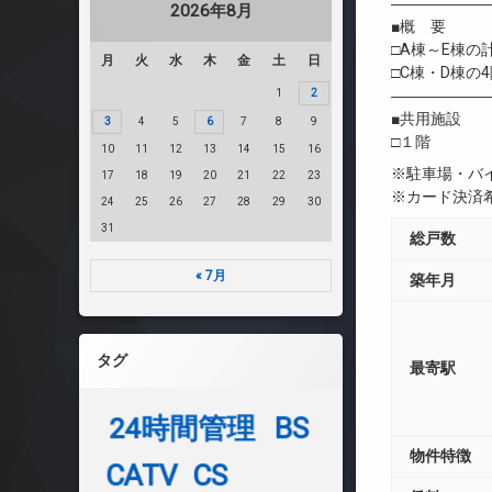
――――――
2026年8月
■概 要
□A棟～E棟の
月
火
水
木
金
土
日
□C棟・D棟の
1
2
――――――
■共用施設
3
4
5
6
7
8
9
□１階 
10
11
12
13
14
15
16
※駐車場・バ
17
18
19
20
21
22
23
※カード決済
24
25
26
27
28
29
30
31
総戸数
« 7月
築年月
タグ
最寄駅
24時間管理
BS
物件特徴
CATV
CS