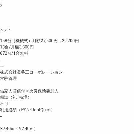
ラ
ネット
台（機械式）月額27,500円～29,700円
3台/月額3,300円
72台/1台無料
―
―
式会社長谷工コーポレーション
常駐管理
―
家人賠償付き火災保険要加入
談（礼1積増）
不可
必須（ｾｿﾞﾝ･RentQuick）
―
37.40㎡～92.40㎡）