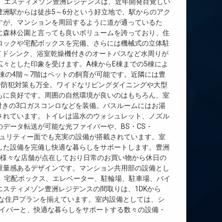
。エスティメゾン豊洲レジデンスは、近年開発目覚しい
洲駅からは徒歩5～6分という好立地で、駅からのアク
すが、マンションを周回するように道が通っているた
に森林公園と言っても良いボリュームを誇っており、住
ロックや宅配ボックスを完備、さらには機械式の立体駐
イドシンク、浴室乾燥機付きのオートバスなど水周りが
々とした印象を受けます。A棟からE棟までの5棟によ
棟の4階～7階はペットの飼育が可能です。近隣には豊
で防犯対策も万全。ワイドなリビングダイニングや大型
もに良好です。周囲の自然環境が良いのはもちろん、室
付きの3口ガスコンロなどを装備。バスルームにはお湯
されています。トイレは温水のウォシュレット、ノズル
データ転送が可能な光ファイバーや、BS・CS・
キュリティー面でも充実の設備が搭載されています。室
した設備を完備し快適な暮らしをサポートします。豊洲
他様々な店舗が点在しており日常のお買い物から休日の
重量感あるデザインです。マンション共用部の設備とし
、宅配ボックス、エレベーター、駐輪場、駐車場、バイ
スティメゾン豊洲レジデンスの間取りは、1DKから
富な住戸プランを揃えています。室内設備としては、シ
ファイバーと、快適な暮らしをサポートする数々の設備・