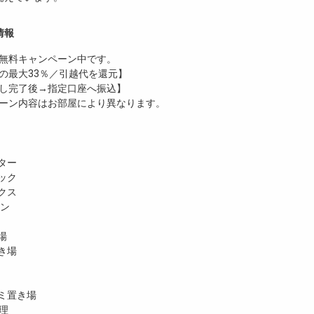
情報
無料
キャンペーン中です。
の最大33％／引越代を還元】
し完了後→指定口座へ振込】
ーン内容はお部屋により異なります。
ター
ック
クス
ホン
場
き場
ミ置き場
理