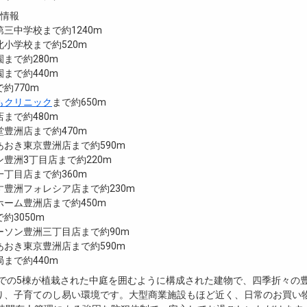
設情報
三中学校まで約1240m
小学校まで約520m
まで約280m
まで約440m
約770m
もクリニック
まで約650m
まで約480m
豊洲店まで約470m
おき東京豊洲店まで約590m
豊洲3丁目店まで約220m
丁目店まで約360m
豊洲フォレシア店まで約230m
ーム豊洲店まで約450m
約3050m
ーソン豊洲三丁目店まで約90m
おき東京豊洲店まで約590m
まで約440m
までの5棟が植栽された中庭を囲むように構成された建物で、四季折々の
り、子育てのし易い環境です。大型商業施設もほど近く、日常のお買い