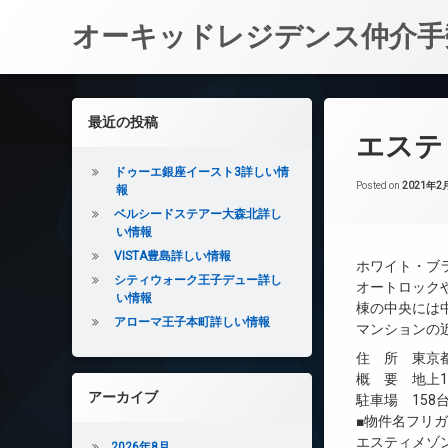
オーキッドレジデンス仲介手
コ
ン
左サイドバー
最近の投稿
テ
エステ
ン
ツ
ドゥーエ銀座イースト3詳しい情
へ
Posted on
2021年2
報
ス
ベルシードステアー大森北詳し
キ
い情報
ッ
VISTA豊島詳しい情報
ホワイト・ブ
プ
シティウォーク王子デュー詳し
オートロック
い情報
棟の中央には
アローマ王子本町詳しい情報
マンションの
住 所 東京都
概 要 地上1
アーカイブ
駐車場 158台
■物件名フリ
エスティメゾ
2026年8月