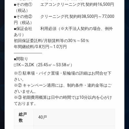
■その他① エアコンクリーニング代 契約時16,500円
（税込）
■その他② クリーニング代 契約時38,500円～77,000
円（税込）
■保証会社 利用必須（※大手法人契約の場合、例外
あり）
初回保証委託料/月額賃料等の30％～50％
年間継続料/0.8万円～1.0万円
―――――――
■間取り
□1K～2LDK（25.45㎡～53.58㎡）
※① 駐車場・バイク置場・駐輪場の詳細はお問合せ下
さい。
※② キャンペーン適用には、制約条件・違約金等はご
ざいません。
※③ 初期費用概算は日中の時間では10分以内を心がけ
ております。
総戸
40戸
数