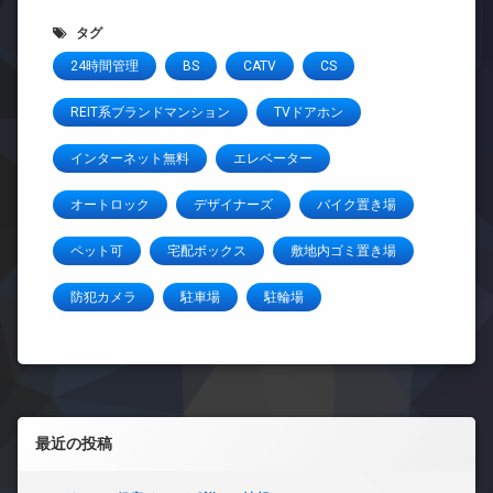
タグ
24時間管理
BS
CATV
CS
REIT系ブランドマンション
TVドアホン
インターネット無料
エレベーター
オートロック
デザイナーズ
バイク置き場
ペット可
宅配ボックス
敷地内ゴミ置き場
防犯カメラ
駐車場
駐輪場
左サイドバー
最近の投稿