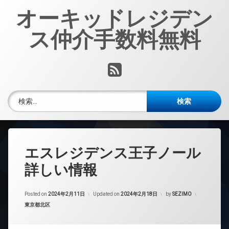
コ
オーキッドレジデン
ン
テ
ス仲介手数料無料
ン
ツ
へ
RSS
ス
キ
ッ
検索:
プ
エスレジデンス王子ノール
詳しい情報
Posted on
2024年2月11日
Updated on
2024年2月18日
by
SEZIMO
カテゴリー:
東京都北区