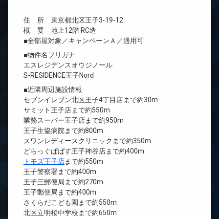
住 所 東京都北区王子3-19-12
概 要 地上12階 RC造
■全部屋対象／キャンペーンＡ／適用可
■物件名フリガナ
エスレジデンスオウジノール
S-RESIDENCE王子Nord
■近隣周辺施設情報
セブンイレブン北区王子4丁目店まで約30m
サミット王子店まで約550m
業務スーパー王子店まで約950m
王子生協病院まで約800m
スワンレディースクリニックまで約350m
どらっぐぱぱす王子神谷店まで約400m
トモズ王子店
まで約550m
王子警察署まで約400m
王子三郵便局まで約270m
王子郵便局まで約400m
さくらだこども園まで約550m
北区立明桜中学校まで約650m