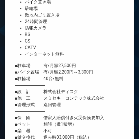
バイク置き場
駐輪場
敷地内ゴミ置き場
24時間管理
防犯カメラ
BS
CS
CATV
インターネット無料
■駐車場 有/月額27,500円
■バイク置場 有/月額2,200円～3,300円
■駐輪場 40台/無料
―――――――
■設 計 株式会社ディスク
■施 工 スミセキ・コンテック株式会社
■管理形式 巡回管理
―――――――
■保 険 借家人賠償付き火災保険要加入
■ペット 相談（敷1積増）
■楽 器 不可
■鍵交換代 退去時33,000円（税込）