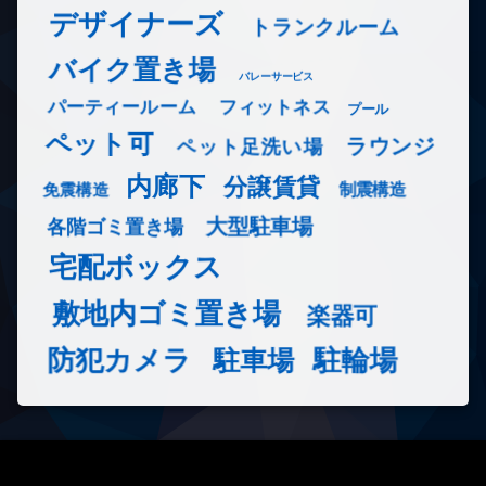
デザイナーズ
トランクルーム
バイク置き場
バレーサービス
フィットネス
パーティールーム
プール
ペット可
ラウンジ
ペット足洗い場
内廊下
分譲賃貸
免震構造
制震構造
大型駐車場
各階ゴミ置き場
宅配ボックス
敷地内ゴミ置き場
楽器可
防犯カメラ
駐輪場
駐車場