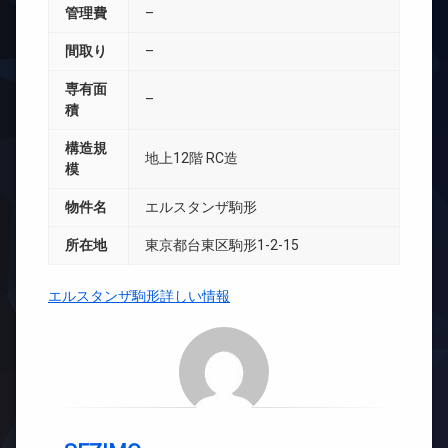
管理費
–
間取り
–
専有面
–
積
構造規
地上12階 RC造
模
物件名
エルスタンザ駒形
所在地
東京都台東区駒形1-2-15
エルスタンザ駒形詳しい情報