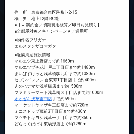
住 所 東京都台東区駒形1-2-15
概 要 地上12階 RC造
■【→ 契約金／初期費用概算／即日お見積り】
■全部屋対象／キャンペーンＡ／適用可
■物件名フリガナ
エルスタンザコマガタ
■近隣周辺施設情報
マルエツ東上野店まで約1660m
マルエツプチ花川戸二丁目店まで約1480m
まいばすけっと浅草橋駅北店まで約1080m
セブンイレブン 台東寿1丁目店まで約400m
肉のハナマサ浅草橋店まで約1580m
ファミリーマート浅草橋３丁目店まで約1000m
オオゼキ浅草雷門店
まで約590m
マーケットヤマザキ三筋店まで約720m
ミニストップ蔵前3丁目店まで約430m
マツモトキヨシ浅草一丁目店まで約850m
どらっぐぱぱす東駒形店まで約1280m