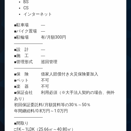
BS
CS
インターネット
■駐車場 ―
■バイク置場 ―
■駐輪場 有/月額300円
―――――――
■設 計 ―
■施 工 ―
■管理形式 巡回管理
―――――――
■保 険 借家人賠償付き火災保険要加入
■ペット 不可
■楽 器 不可
■保証会社 利用必須（※大手法人契約の場合、例外
あり）
初回保証委託料/月額賃料等の30％～50％
年間継続料/0.8万円～1.0万円
―――――――
■間取り
□1K～1LDK（25.66㎡～40.80㎡）