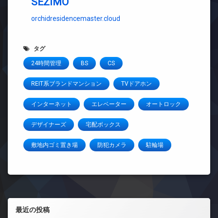
SEZIMO
orchidresidencemaster.cloud
タグ
24時間管理
BS
CS
REIT系ブランドマンション
TVドアホン
インターネット
エレベーター
オートロック
デザイナーズ
宅配ボックス
敷地内ゴミ置き場
防犯カメラ
駐輪場
左サイドバー
最近の投稿