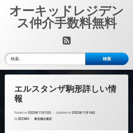
コ
オーキッドレジデン
ン
テ
ス仲介手数料無料
ン
ツ
へ
RSS
ス
キ
ッ
検索:
プ
エルスタンザ駒形詳しい情
報
Posted on
2022年11月12日
Updated on
2022年11月16日
カテゴリー:
by
SEZIMO
東京都台東区