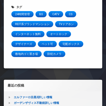
タグ
24時間管理
BS
CATV
CS
REIT系ブランドマンション
TVドアホン
インターネット無料
オートロック
デザイナーズ
ペット可
宅配ボックス
敷地内ゴミ置き場
防犯カメラ
左サイドバー
最近の投稿
エルファーロ目黒3詳しい情報
ガーデンザヴィス不動前詳しい情報