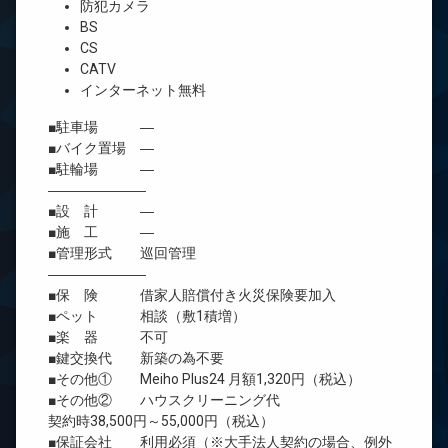
防犯カメラ
BS
CS
CATV
インターネット無料
■駐車場 ―
■バイク置場 ―
■駐輪場 ―
―――――――
■設 計 ―
■施 工 ―
■管理形式 巡回管理
―――――――
■保 険 借家人賠償付き火災保険要加入
■ペット 相談（敷1積増）
■楽 器 不可
■鍵交換代 新築の為不要
■その他① Meiho Plus24 月額1,320円（税込）
■その他② ハウスクリーニング代
契約時38,500円～55,000円（税込）
■保証会社 利用必須（※大手法人契約の場合、例外