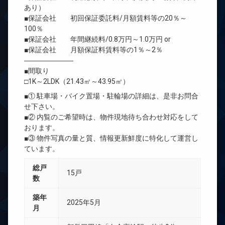
あり）
■保証会社 初回保証委託料/月額賃料等の20％～
100％
■保証会社 年間継続料/0.8万円～1.0万円 or
■保証会社 月額保証料賃料等の1％～2％
―――――――
■間取り
□1K～2LDK（21.43㎡～43.95㎡）
■① 駐車場・バイク置場・駐輪場の詳細は、是非お問合
せ下さい。
■② 内覧のご希望時は、物件現地待ち合わせ対応をして
おります。
■③ 物件写真の量と質、情報更新鮮度に特化して運営し
ています。
総戸
15戸
数
築年
2025年5月
月