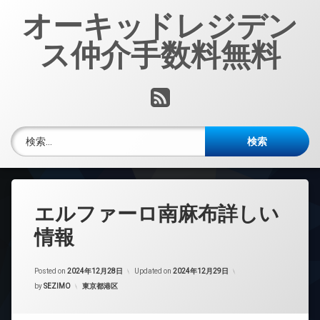
コ
オーキッドレジデン
ン
テ
ス仲介手数料無料
ン
ツ
へ
RSS
ス
キ
ッ
検索:
プ
エルファーロ南麻布詳しい
情報
Posted on
2024年12月28日
Updated on
2024年12月29日
カテゴリー:
by
SEZIMO
東京都港区