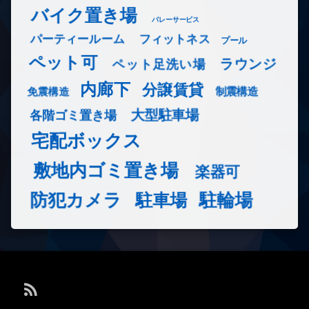
バイク置き場
バレーサービス
フィットネス
パーティールーム
プール
ペット可
ラウンジ
ペット足洗い場
内廊下
分譲賃貸
免震構造
制震構造
大型駐車場
各階ゴミ置き場
宅配ボックス
敷地内ゴミ置き場
楽器可
防犯カメラ
駐輪場
駐車場
RSS