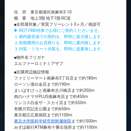
住 所 東京都港区南麻布3-10
概 要 地上3階 地下1階 RC造
■全部屋対象／実質フリーレント3ヶ月／相談可
▶ REIT FIND特典でお得にご契約くださいませ。
１.都内最安値での契約を、即時に提示致します。
２.初期費用のお見積りを、即時に案内致します。
３.内覧・リモート内覧を、即時に提案致します。
■物件名フリガナ
エルファーロミナミアザブ
■近隣周辺施設情報
ファミリーマート南麻布3丁目店まで約180m
ローソン港白金店まで約190m
まいばすけっと南麻布古川橋店まで約350m
肉のハナマサPLUS南麻布店まで約450m
リンコス白金ザ・スカイ店まで約550m
有栖川宮記念公園まで約650m
東京都立広尾病院まで約1100m
東京大学医科学研究所附属病院
まで約1500m
みずほ銀行ATM麻布十番出張所まで約1100m