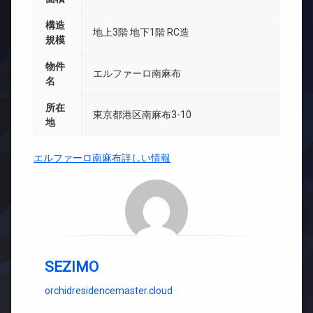
構造
地上3階 地下1階 RC造
規模
物件
エルファーロ南麻布
名
所在
東京都港区南麻布3-10
地
エルファーロ南麻布詳しい情報
SEZIMO
orchidresidencemaster.cloud