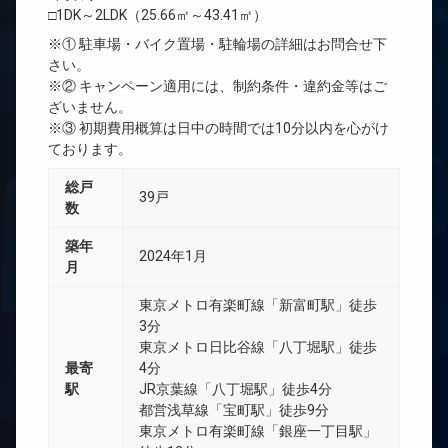
□1DK～2LDK（25.66㎡～43.41㎡）
※① 駐車場・バイク置場・駐輪場の詳細はお問合せ下
さい。
※② キャンペーン適用には、制約条件・違約金等はご
ざいません。
※③ 初期費用概算は日中の時間では10分以内を心がけ
ております。
総戸
39戸
数
築年
2024年1月
月
東京メトロ有楽町線「新富町駅」徒歩
3分
東京メトロ日比谷線「八丁堀駅」徒歩
最寄
4分
駅
JR京葉線「八丁堀駅」徒歩4分
都営浅草線「宝町駅」徒歩9分
東京メトロ有楽町線「銀座一丁目駅」