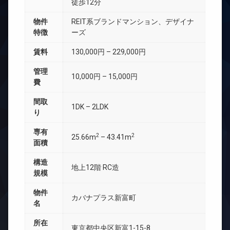
徒歩12分
物件
REIT系ブランドマンション、デザイナ
特徴
ーズ
賃料
130,000円 – 229,000円
管理
10,000円 – 15,000円
費
間取
1DK – 2LDK
り
専有
2
2
25.66m
– 43.41m
面積
構造
地上12階 RC造
規模
物件
カバナプラス新富町
名
所在
東京都中央区新富1-15-8