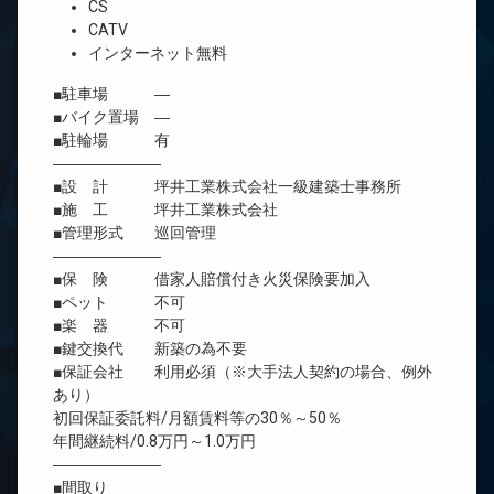
CS
CATV
インターネット無料
■駐車場 ―
■バイク置場 ―
■駐輪場 有
―――――――
■設 計 坪井工業株式会社一級建築士事務所
■施 工 坪井工業株式会社
■管理形式 巡回管理
―――――――
■保 険 借家人賠償付き火災保険要加入
■ペット 不可
■楽 器 不可
■鍵交換代 新築の為不要
■保証会社 利用必須（※大手法人契約の場合、例外
あり）
初回保証委託料/月額賃料等の30％～50％
年間継続料/0.8万円～1.0万円
―――――――
■間取り