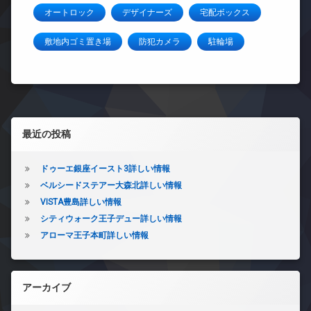
オートロック
デザイナーズ
宅配ボックス
敷地内ゴミ置き場
防犯カメラ
駐輪場
左サイドバー
最近の投稿
ドゥーエ銀座イースト3詳しい情報
ベルシードステアー大森北詳しい情報
VISTA豊島詳しい情報
シティウォーク王子デュー詳しい情報
アローマ王子本町詳しい情報
アーカイブ