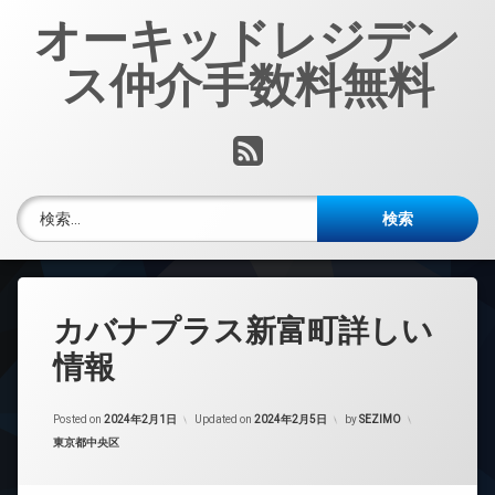
コ
オーキッドレジデン
ン
テ
ス仲介手数料無料
ン
ツ
へ
RSS
ス
キ
ッ
検索:
プ
カバナプラス新富町詳しい
情報
Posted on
2024年2月1日
Updated on
2024年2月5日
by
SEZIMO
カテゴリー:
東京都中央区