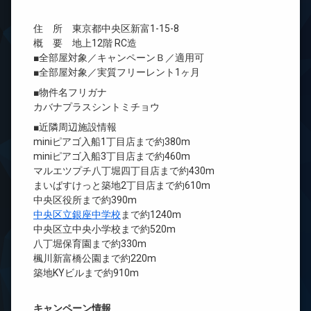
住 所 東京都中央区新富1-15-8
概 要 地上12階 RC造
■全部屋対象／キャンペーンＢ／適用可
■全部屋対象／実質フリーレント1ヶ月
■物件名フリガナ
カバナプラスシントミチョウ
■近隣周辺施設情報
miniピアゴ入船1丁目店まで約380m
miniピアゴ入船3丁目店まで約460m
マルエツプチ八丁堀四丁目店まで約430m
まいばすけっと築地2丁目店まで約610m
中央区役所まで約390m
中央区立銀座中学校
まで約1240m
中央区立中央小学校まで約520m
八丁堀保育園まで約330m
楓川新富橋公園まで約220m
築地KYビルまで約910m
キャンペーン情報