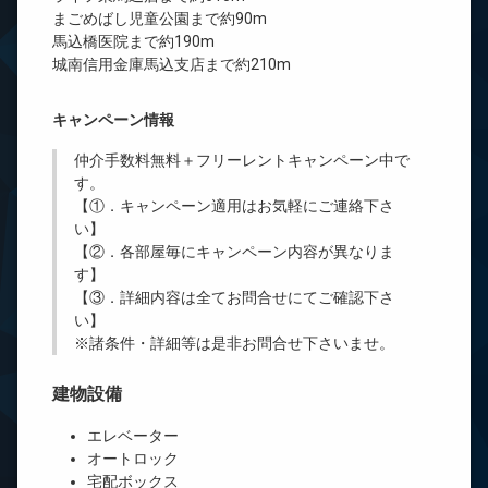
まごめばし児童公園まで約90m
馬込橋医院まで約190m
城南信用金庫馬込支店まで約210m
キャンペーン情報
仲介手数料無料
＋
フリーレント
キャンペーン中で
す。
【①．キャンペーン適用はお気軽にご連絡下さ
い】
【②．各部屋毎にキャンペーン内容が異なりま
す】
【③．詳細内容は全てお問合せにてご確認下さ
い】
※諸条件・詳細等は是非お問合せ下さいませ。
建物設備
エレベーター
オートロック
宅配ボックス