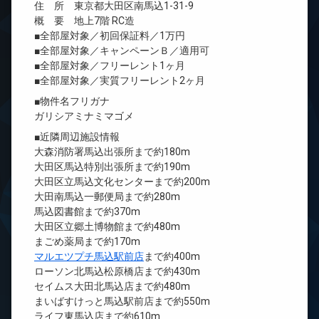
住 所 東京都大田区南馬込1-31-9
概 要 地上7階 RC造
■全部屋対象／初回保証料／1万円
■全部屋対象／キャンペーンＢ／適用可
■全部屋対象／フリーレント1ヶ月
■全部屋対象／実質フリーレント2ヶ月
■物件名フリガナ
ガリシアミナミマゴメ
■近隣周辺施設情報
大森消防署馬込出張所まで約180m
大田区馬込特別出張所まで約190m
大田区立馬込文化センターまで約200m
大田南馬込一郵便局まで約280m
馬込図書館まで約370m
大田区立郷土博物館まで約480m
まごめ薬局まで約170m
マルエツプチ馬込駅前店
まで約400m
ローソン北馬込松原橋店まで約430m
セイムス大田北馬込店まで約480m
まいばすけっと馬込駅前店まで約550m
ライフ東馬込店まで約610m