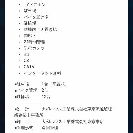
TVドアホン
駐車場
バイク置き場
駐輪場
敷地内ゴミ置き場
内廊下
24時間管理
防犯カメラ
BS
CS
CATV
インターネット無料
■駐車場 1台（平置式）
■バイク置場 2台
■駐輪場 42台
―――――――
■設 計 大和ハウス工業株式会社東京流通監理一
級建築士事務所
■施 工 大和ハウス工業株式会社東京本店
■管理形式 巡回管理