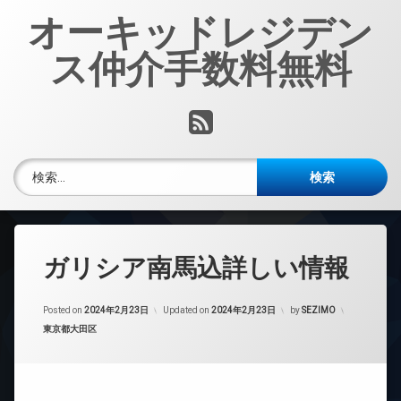
コ
オーキッドレジデン
ン
テ
ス仲介手数料無料
ン
ツ
へ
RSS
ス
キ
ッ
検索:
プ
ガリシア南馬込詳しい情報
Posted on
2024年2月23日
Updated on
2024年2月23日
by
SEZIMO
カテゴリー:
東京都大田区