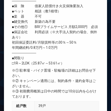
―――――――
■保 険 借家人賠償付き火災保険要加入
■ペット 相談（敷1積増）
■楽 器 不可
■鍵交換代 新築の為不要
■その他① BRIプライムサービス 月額2,000円 必須
■保証会社 利用必須（※大手法人契約の場合、例外
あり）
初回保証委託料/月額賃料等の30％～50％
年間継続料/0.8万円～1.0万円
―――――――
■間取り
□1R～2LDK（25.87㎡～53.61㎡）
※① 駐車場・バイク置場・駐輪場の詳細はお問合せ下
さい。
※② キャンペーン適用には、制約条件・違約金等はご
ざいません。
※③ 初期費用概算は日中の時間では10分以内を心がけ
ております。
総戸数
39戸