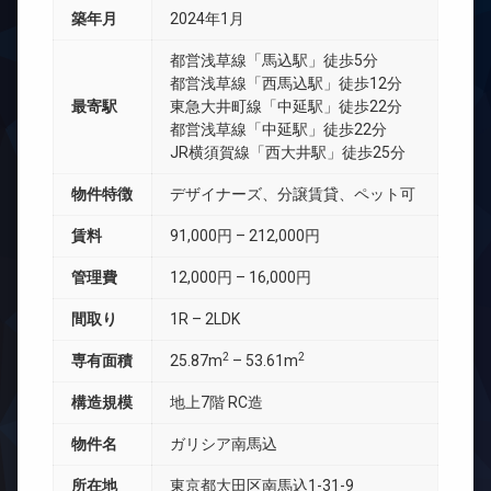
築年月
2024年1月
都営浅草線「馬込駅」徒歩5分
都営浅草線「西馬込駅」徒歩12分
最寄駅
東急大井町線「中延駅」徒歩22分
都営浅草線「中延駅」徒歩22分
JR横須賀線「西大井駅」徒歩25分
物件特徴
デザイナーズ、分譲賃貸、ペット可
賃料
91,000円 – 212,000円
管理費
12,000円 – 16,000円
間取り
1R – 2LDK
2
2
専有面積
25.87m
– 53.61m
構造規模
地上7階 RC造
物件名
ガリシア南馬込
所在地
東京都大田区南馬込1-31-9