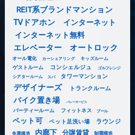
REIT系ブランドマンション
TVドアホン
インターネット
インターネット無料
エレベーター
オートロック
オール電化
キッズルーム
カーシェアリング
コンシェルジュ
ゲストルーム
ゴルフレンジ
タワーマンション
シアタールーム
スパ
デザイナーズ
トランクルーム
バイク置き場
バレーサービス
フィットネス
パーティールーム
プール
ペット可
ラウンジ
ペット足洗い場
内廊下
分譲賃貸
免震構造
制震構造