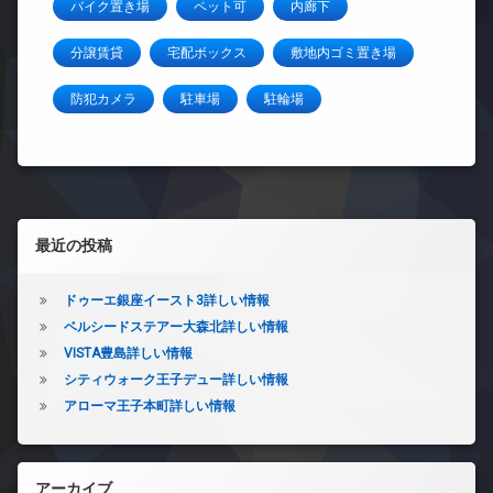
バイク置き場
ペット可
内廊下
分譲賃貸
宅配ボックス
敷地内ゴミ置き場
防犯カメラ
駐車場
駐輪場
左サイドバー
最近の投稿
ドゥーエ銀座イースト3詳しい情報
ベルシードステアー大森北詳しい情報
VISTA豊島詳しい情報
シティウォーク王子デュー詳しい情報
アローマ王子本町詳しい情報
アーカイブ