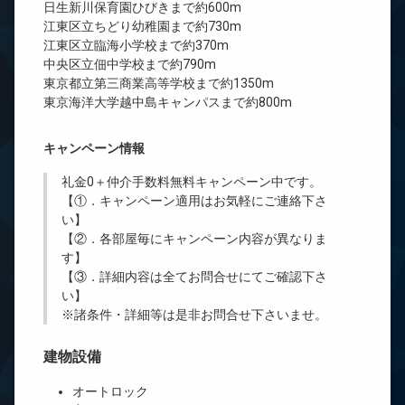
日生新川保育園ひびきまで約600m
江東区立ちどり幼稚園まで約730m
江東区立臨海小学校まで約370m
中央区立佃中学校まで約790m
東京都立第三商業高等学校まで約1350m
東京海洋大学越中島キャンパスまで約800m
キャンペーン情報
礼金0
＋
仲介手数料無料
キャンペーン中です。
【①．キャンペーン適用はお気軽にご連絡下さ
い】
【②．各部屋毎にキャンペーン内容が異なりま
す】
【③．詳細内容は全てお問合せにてご確認下さ
い】
※諸条件・詳細等は是非お問合せ下さいませ。
建物設備
オートロック