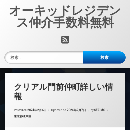
コ
オーキッドレジデン
ン
テ
ス仲介手数料無料
ン
ツ
へ
RSS
ス
キ
ッ
検索:
プ
クリアル門前仲町詳しい情
報
Posted on
2024年2月6日
Updated on
2024年2月7日
by
SEZIMO
カテゴリー:
東京都江東区