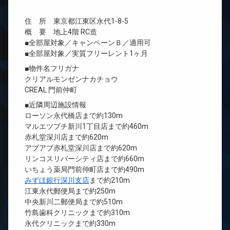
住 所 東京都江東区永代1-8-5
概 要 地上4階 RC造
■全部屋対象／キャンペーンＢ／適用可
■全部屋対象／実質フリーレント1ヶ月
■物件名フリガナ
クリアルモンゼンナカチョウ
CREAL 門前仲町
■近隣周辺施設情報
ローソン永代橋店まで約130m
マルエツプチ新川1丁目店まで約460m
赤札堂深川店まで約620m
アブアブ赤札堂深川店まで約620m
リンコスリバーシティ店まで約660m
いちょう薬局門前仲町店まで約490m
みずほ銀行深川支店
まで約210m
江東永代郵便局まで約250m
中央新川二郵便局まで約510m
竹島歯科クリニックまで約310m
永代クリニックまで約330m