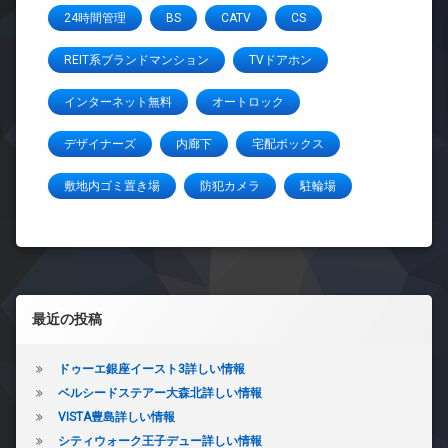
24時間管理
BS
CATV
CS
REIT系ブランドマンション
TVドアホン
インターネット無料
オートロック
デザイナーズ
内廊下
宅配ボックス
敷地内ゴミ置き場
防犯カメラ
駐輪場
左サイドバー
最近の投稿
ドゥーエ銀座イースト3詳しい情報
ベルシードステアー大森北詳しい情報
VISTA豊島詳しい情報
シティウォーク王子デュー詳しい情報