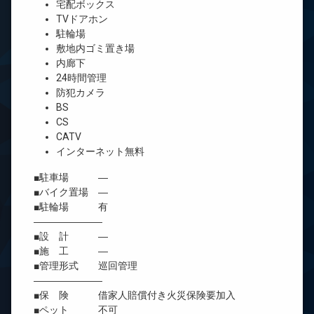
宅配ボックス
TVドアホン
駐輪場
敷地内ゴミ置き場
内廊下
24時間管理
防犯カメラ
BS
CS
CATV
インターネット無料
■駐車場 ―
■バイク置場 ―
■駐輪場 有
―――――――
■設 計 ―
■施 工 ―
■管理形式 巡回管理
―――――――
■保 険 借家人賠償付き火災保険要加入
■ペット 不可