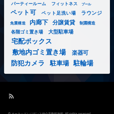
フィットネス
パーティールーム
プール
ペット可
ラウンジ
ペット足洗い場
内廊下
分譲賃貸
免震構造
制震構造
大型駐車場
各階ゴミ置き場
宅配ボックス
敷地内ゴミ置き場
楽器可
防犯カメラ
駐輪場
駐車場
RSS
© オーキッドレジデンス仲介手数料無料. All rights reserved.