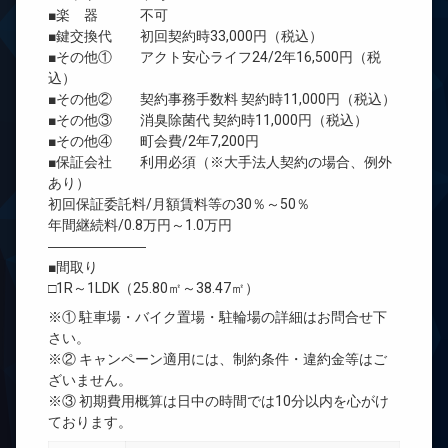
■楽 器 不可
■鍵交換代 初回契約時33,000円（税込）
■その他① アクト安心ライフ24/2年16,500円（税
込）
■その他② 契約事務手数料 契約時11,000円（税込）
■その他③ 消臭除菌代 契約時11,000円（税込）
■その他④ 町会費/2年7,200円
■保証会社 利用必須（※大手法人契約の場合、例外
あり）
初回保証委託料/月額賃料等の30％～50％
年間継続料/0.8万円～1.0万円
―――――――
■間取り
□1R～1LDK（25.80㎡～38.47㎡）
※① 駐車場・バイク置場・駐輪場の詳細はお問合せ下
さい。
※② キャンペーン適用には、制約条件・違約金等はご
ざいません。
※③ 初期費用概算は日中の時間では10分以内を心がけ
ております。