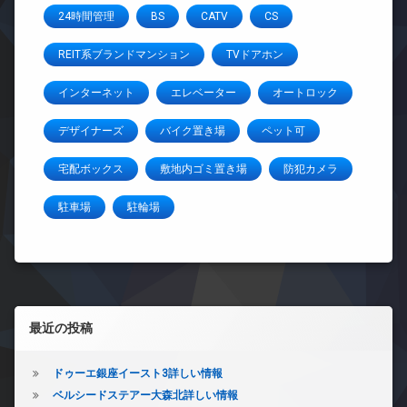
24時間管理
BS
CATV
CS
REIT系ブランドマンション
TVドアホン
インターネット
エレベーター
オートロック
デザイナーズ
バイク置き場
ペット可
宅配ボックス
敷地内ゴミ置き場
防犯カメラ
駐車場
駐輪場
左サイドバー
最近の投稿
ドゥーエ銀座イースト3詳しい情報
ベルシードステアー大森北詳しい情報