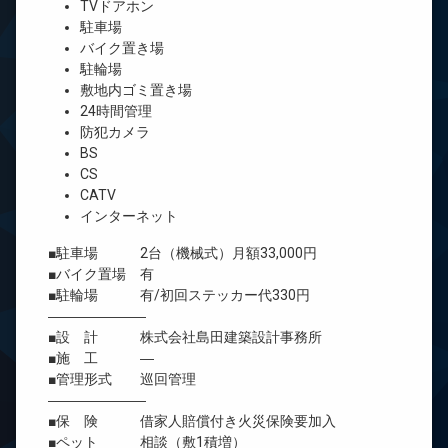
TVドアホン
駐車場
バイク置き場
駐輪場
敷地内ゴミ置き場
24時間管理
防犯カメラ
BS
CS
CATV
インターネット
■駐車場 2台（機械式）月額33,000円
■バイク置場 有
■駐輪場 有/初回ステッカー代330円
―――――――
■設 計 株式会社島田建築設計事務所
■施 工 ―
■管理形式 巡回管理
―――――――
■保 険 借家人賠償付き火災保険要加入
■ペット 相談（敷1積増）