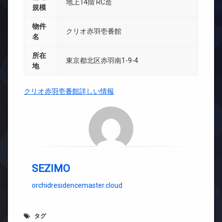
地上14階 RC造
規模
物件
クリオ赤羽壱番館
名
所在
東京都北区赤羽南1-9-4
地
クリオ赤羽壱番館詳しい情報
SEZIMO
orchidresidencemaster.cloud
タグ