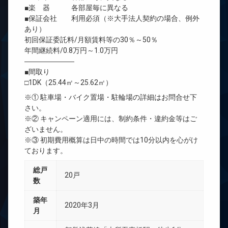
■楽 器 各部屋毎に異なる
■保証会社 利用必須（※大手法人契約の場合、例外
あり）
初回保証委託料/月額賃料等の30％～50％
年間継続料/0.8万円～1.0万円
―――――――
■間取り
□1DK（25.44㎡～25.62㎡）
※① 駐車場・バイク置場・駐輪場の詳細はお問合せ下
さい。
※② キャンペーン適用には、制約条件・違約金等はご
ざいません。
※③ 初期費用概算は日中の時間では10分以内を心がけ
ております。
総戸
20戸
数
築年
2020年3月
月