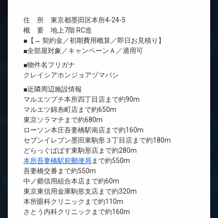
住 所 東京都墨田区本所4-24-5
概 要 地上7階 RC造
■【→ 契約金／初期費用概算／即日お見積り】
■全部屋対象／キャンペーンＡ／適用可
■物件名フリガナ
クレイシアホンジョアヅマバシ
■近隣周辺施設情報
マルエツプチ本所四丁目店まで約90m
マルエツ錦糸町店まで約650m
東京ソラマチまで約680m
ローソン本庄吾妻橋駅南店まで約160m
セブンイレブン墨田東駒形３丁目店まで約180m
どらっぐぱぱす東駒形店まで約280m
本所吾妻橋駅前郵便局
まで約550m
吾妻橋交番まで約550m
中ノ郷信用組合本店まで約60m
東京東信用金庫駒形支店まで約320m
本所眼科クリニックまで約110m
さとう内科クリニックまで約160m