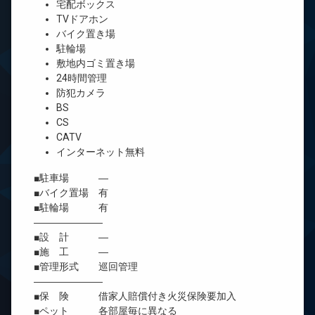
宅配ボックス
TVドアホン
バイク置き場
駐輪場
敷地内ゴミ置き場
24時間管理
防犯カメラ
BS
CS
CATV
インターネット無料
■駐車場 ―
■バイク置場 有
■駐輪場 有
―――――――
■設 計 ―
■施 工 ―
■管理形式 巡回管理
―――――――
■保 険 借家人賠償付き火災保険要加入
■ペット 各部屋毎に異なる