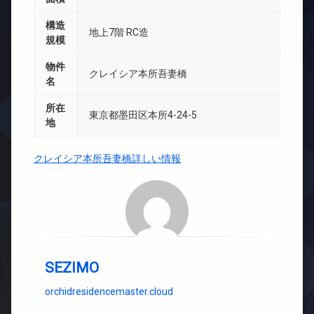
構造
地上7階 RC造
規模
物件
クレイシア本所吾妻橋
名
所在
東京都墨田区本所4-24-5
地
クレイシア本所吾妻橋詳しい情報
SEZIMO
orchidresidencemaster.cloud