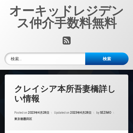
コ
オーキッドレジデン
ン
テ
ス仲介手数料無料
ン
ツ
へ
RSS
ス
キ
ッ
検索:
プ
クレイシア本所吾妻橋詳し
い情報
Posted on
2023年4月28日
Updated on
2023年4月28日
by
SEZIMO
カテゴリー:
東京都墨田区