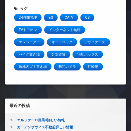
タグ
24時間管理
BS
CATV
CS
TVドアホン
インターネット無料
エレベーター
オートロック
デザイナーズ
バイク置き場
分譲賃貸
宅配ボックス
敷地内ゴミ置き場
防犯カメラ
駐輪場
左サイドバー
最近の投稿
エルファーロ目黒3詳しい情報
ガーデンザヴィス不動前詳しい情報