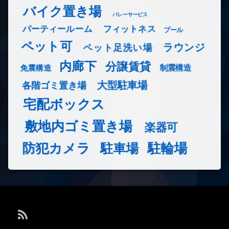
バイク置き場
バレーサービス
フィットネス
パーティールーム
プール
ペット可
ラウンジ
ペット足洗い場
内廊下
分譲賃貸
免震構造
制震構造
大型駐車場
各階ゴミ置き場
宅配ボックス
敷地内ゴミ置き場
楽器可
防犯カメラ
駐輪場
駐車場
RSS