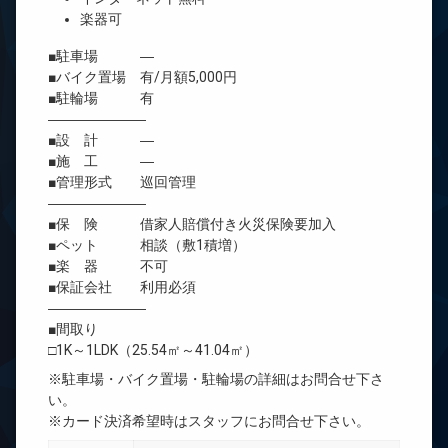
楽器可
■駐車場 ―
■バイク置場 有/月額5,000円
■駐輪場 有
―――――――
■設 計 ―
■施 工 ―
■管理形式 巡回管理
―――――――
■保 険 借家人賠償付き火災保険要加入
■ペット 相談（敷1積増）
■楽 器 不可
■保証会社 利用必須
―――――――
■間取り
□1K～1LDK（25.54㎡～41.04㎡）
※駐車場・バイク置場・駐輪場の詳細はお問合せ下さ
い。
※カード決済希望時はスタッフにお問合せ下さい。