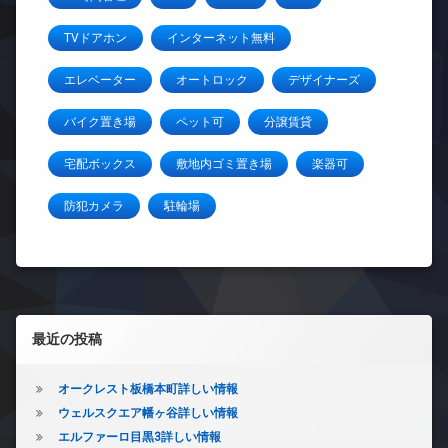
TVドアホン
インターネット無料
エレベーター
オートロック
デザイナーズ
バイク置き場
ペット可
分譲賃貸
宅配ボックス
敷地内ゴミ置き場
楽器可
防犯カメラ
駐輪場
左サイドバー
最近の投稿
オークレスト板橋本町詳しい情報
ウェルスクエア幡ヶ谷詳しい情報
エルファーロ目黒3詳しい情報