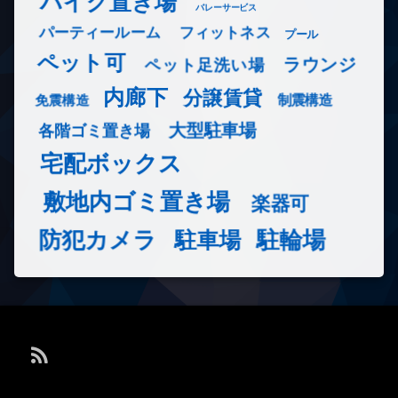
バイク置き場
バレーサービス
フィットネス
パーティールーム
プール
ペット可
ラウンジ
ペット足洗い場
内廊下
分譲賃貸
免震構造
制震構造
大型駐車場
各階ゴミ置き場
宅配ボックス
敷地内ゴミ置き場
楽器可
防犯カメラ
駐輪場
駐車場
RSS