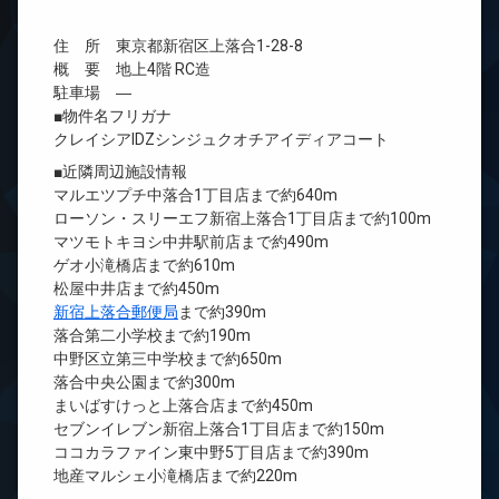
住 所 東京都新宿区上落合1-28-8
概 要 地上4階 RC造
駐車場 ―
■物件名フリガナ
クレイシアIDZシンジュクオチアイディアコート
■近隣周辺施設情報
マルエツプチ中落合1丁目店まで約640m
ローソン・スリーエフ新宿上落合1丁目店まで約100m
マツモトキヨシ中井駅前店まで約490m
ゲオ小滝橋店まで約610m
松屋中井店まで約450m
新宿上落合郵便局
まで約390m
落合第二小学校まで約190m
中野区立第三中学校まで約650m
落合中央公園まで約300m
まいばすけっと上落合店まで約450m
セブンイレブン新宿上落合1丁目店まで約150m
ココカラファイン東中野5丁目店まで約390m
地産マルシェ小滝橋店まで約220m