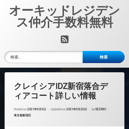
コ
オーキッドレジデン
ン
テ
ス仲介手数料無料
ン
ツ
へ
RSS
ス
キ
ッ
検索:
プ
クレイシアIDZ新宿落合デ
ィアコート詳しい情報
Posted on
2021年9月5日
Updated on
2021年9月25日
by
SEZIMO
カテゴリー:
東京都新宿区