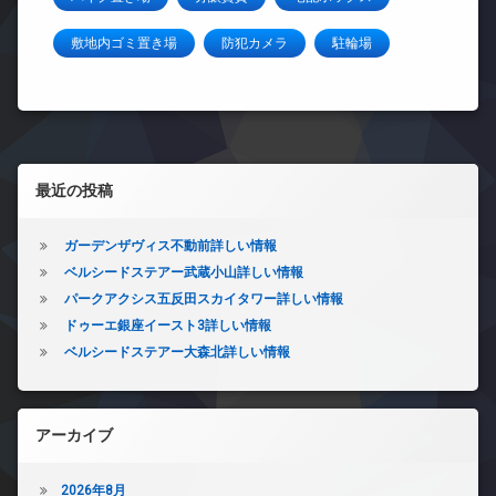
敷地内ゴミ置き場
防犯カメラ
駐輪場
左サイドバー
最近の投稿
ガーデンザヴィス不動前詳しい情報
ベルシードステアー武蔵小山詳しい情報
パークアクシス五反田スカイタワー詳しい情報
ドゥーエ銀座イースト3詳しい情報
ベルシードステアー大森北詳しい情報
アーカイブ
2026年8月