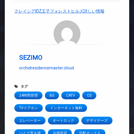
クレイシアIDZ王子フォレストヒルズ詳しい情報
SEZIMO
orchidresidencemaster.cloud
タグ
24時間管理
BS
CATV
CS
TVドアホン
インターネット無料
エレベーター
オートロック
デザイナーズ
バイク置き場
分譲賃貸
宅配ボックス