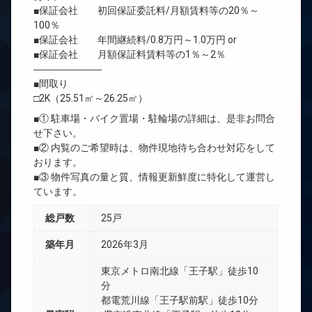
■保証会社 初回保証委託料/月額賃料等の20％～
100％
■保証会社 年間継続料/0.8万円～1.0万円 or
■保証会社 月額保証料賃料等の1％～2％
―――――――
■間取り
□2K（25.51㎡～26.25㎡）
■① 駐車場・バイク置場・駐輪場の詳細は、是非お問合
せ下さい。
■② 内覧のご希望時は、物件現地待ち合わせ対応をして
おります。
■③ 物件写真の量と質、情報更新鮮度に特化して運営し
ています。
総戸数
25戸
築年月
2026年3月
東京メトロ南北線「王子駅」徒歩10
分
都電荒川線「王子駅前駅」徒歩10分