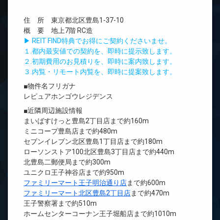
住 所 東京都北区豊島1-37-10
概 要 地上7階 RC造
▶ REIT FIND特典でお得にご契約くださいませ。
１.都内最安値での契約を、即時に提示致します。
２.初期費用のお見積りを、即時に案内致します。
３.内覧・リモート内覧を、即時に提案致します。
■物件名フリガナ
レピュアホンゴウレジデンス
■近隣周辺施設情報
まいばすけっと豊島2丁目店まで約160m
ミニコープ豊島店まで約480m
セブンイレブン北区豊島1丁目店まで約180m
ローソンストア100北区豊島3丁目店まで約440m
北豊島二郵便局まで約300m
ユニクロ王子神谷店まで約950m
ファミリーマート王子明治通り店
まで約600m
ファミリーマート北区豊島2丁目店
まで約470m
王子警察署まで約510m
ホームセンターコーナン王子堀船店まで約1010m