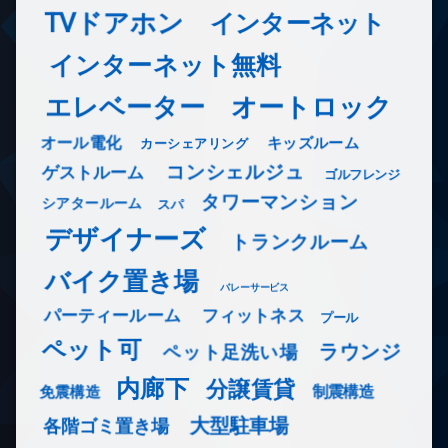
TVドアホン
インターネット
インターネット無料
エレベーター
オートロック
オール電化
キッズルーム
カーシェアリング
コンシェルジュ
ゲストルーム
ゴルフレンジ
タワーマンション
シアタールーム
スパ
デザイナーズ
トランクルーム
バイク置き場
バレーサービス
フィットネス
パーティールーム
プール
ペット可
ラウンジ
ペット足洗い場
内廊下
分譲賃貸
免震構造
制震構造
大型駐車場
各階ゴミ置き場