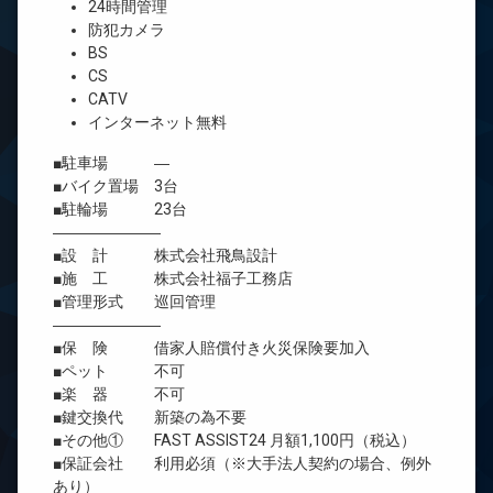
24時間管理
防犯カメラ
BS
CS
CATV
インターネット無料
■駐車場 ―
■バイク置場 3台
■駐輪場 23台
―――――――
■設 計 株式会社飛鳥設計
■施 工 株式会社福子工務店
■管理形式 巡回管理
―――――――
■保 険 借家人賠償付き火災保険要加入
■ペット 不可
■楽 器 不可
■鍵交換代 新築の為不要
■その他① FAST ASSIST24 月額1,100円（税込）
■保証会社 利用必須（※大手法人契約の場合、例外
あり）