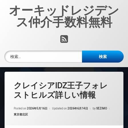
コ
オーキッドレジデン
ン
テ
ス仲介手数料無料
ン
ツ
へ
RSS
ス
キ
ッ
検索:
プ
クレイシアIDZ王子フォレ
ストヒルズ詳しい情報
Posted on
2026年5月16日
Updated on
2026年6月14日
by
SEZIMO
カテゴリー:
東京都北区