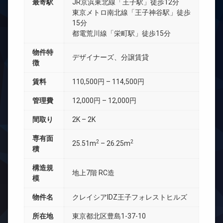
最寄駅
JR京浜東北線「王子駅」徒歩12分
東京メトロ南北線「王子神谷駅」徒歩
15分
都電荒川線「栄町駅」徒歩15分
物件特
デザイナーズ、分譲賃貸
徴
賃料
110,500円 – 114,500円
管理費
12,000円 – 12,000円
間取り
2K – 2K
専有面
2
2
25.51m
– 26.25m
積
構造規
地上7階 RC造
模
物件名
クレイシアIDZ王子フォレストヒルズ
所在地
東京都北区豊島1-37-10