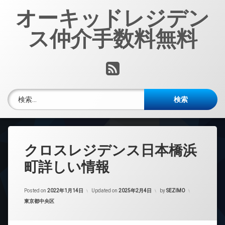
コ
オーキッドレジデン
ン
テ
ス仲介手数料無料
ン
ツ
へ
RSS
ス
キ
ッ
検索:
プ
クロスレジデンス日本橋浜
町詳しい情報
Posted on
2022年1月14日
Updated on
2025年2月4日
by
SEZIMO
カテゴリー:
東京都中央区