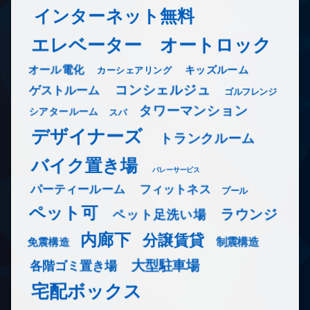
インターネット無料
エレベーター
オートロック
オール電化
キッズルーム
カーシェアリング
コンシェルジュ
ゲストルーム
ゴルフレンジ
タワーマンション
シアタールーム
スパ
デザイナーズ
トランクルーム
バイク置き場
バレーサービス
フィットネス
パーティールーム
プール
ペット可
ラウンジ
ペット足洗い場
内廊下
分譲賃貸
免震構造
制震構造
大型駐車場
各階ゴミ置き場
宅配ボックス