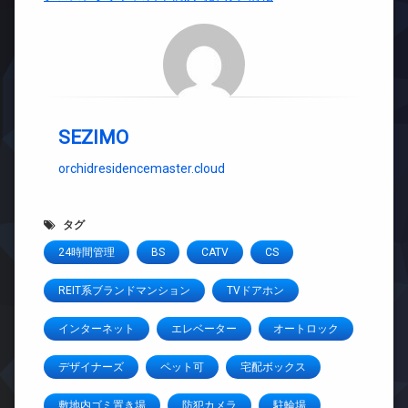
SEZIMO
orchidresidencemaster.cloud
タグ
24時間管理
BS
CATV
CS
REIT系ブランドマンション
TVドアホン
インターネット
エレベーター
オートロック
デザイナーズ
ペット可
宅配ボックス
敷地内ゴミ置き場
防犯カメラ
駐輪場