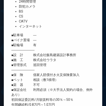
24時間管理
防犯カメラ
BS
CS
CATV
インターネット
■駐車場 ―
■バイク置場 ―
■駐輪場 有
―――――――
■設 計 株式会社飯島建築設計事務所
■施 工 株式会社ウラタ
■管理形式 巡回管理
―――――――
■保 険 借家人賠償付き火災保険要加入
■ペット 相談（敷1積増）
■楽 器 不可
■保証会社 利用必須（※大手法人契約の場合、例外
あり）
初回保証委託料/月額賃料等の30％～50％
年間継続料/0.8万円～1.0万円