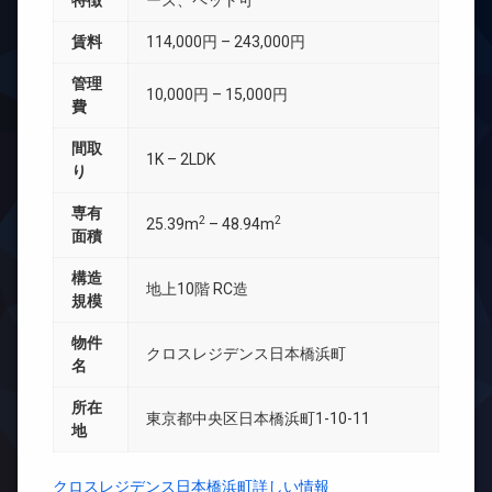
特徴
ーズ、ペット可
賃料
114,000円 – 243,000円
管理
10,000円 – 15,000円
費
間取
1K – 2LDK
り
専有
2
2
25.39m
– 48.94m
面積
構造
地上10階 RC造
規模
物件
クロスレジデンス日本橋浜町
名
所在
東京都中央区日本橋浜町1-10-11
地
クロスレジデンス日本橋浜町詳しい情報