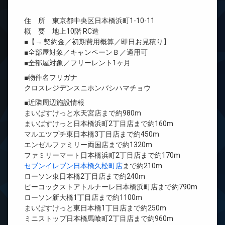
住 所 東京都中央区日本橋浜町1-10-11
概 要 地上10階 RC造
■【→ 契約金／初期費用概算／即日お見積り】
■全部屋対象／キャンペーンＢ／適用可
■全部屋対象／フリーレント1ヶ月
■物件名フリガナ
クロスレジデンスニホンバシハマチョウ
■近隣周辺施設情報
まいばすけっと水天宮店まで約980m
まいばすけっと日本橋浜町2丁目店まで約160m
マルエツプチ東日本橋3丁目店まで約450m
エンゼルファミリー両国店まで約1320m
ファミリーマート日本橋浜町2丁目店まで約170m
セブンイレブン日本橋久松町店
まで約210m
ローソン東日本橋2丁目店まで約240m
ピーコックストアトルナーレ日本橋浜町店まで約790m
ローソン新大橋1丁目店まで約1100m
まいばすけっと東日本橋1丁目店まで約250m
ミニストップ日本橋馬喰町2丁目店まで約960m