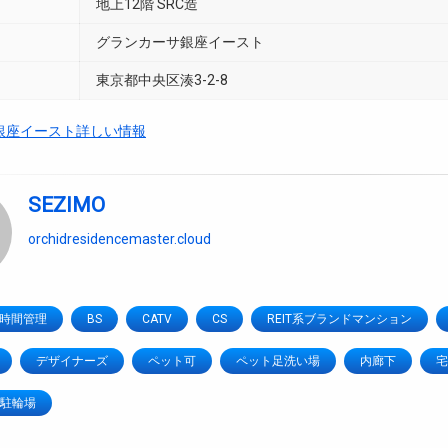
地上12階 SRC造
グランカーサ銀座イースト
東京都中央区湊3-2-8
銀座イースト詳しい情報
SEZIMO
orchidresidencemaster.cloud
4時間管理
BS
CATV
CS
REIT系ブランドマンション
デザイナーズ
ペット可
ペット足洗い場
内廊下
宅
駐輪場