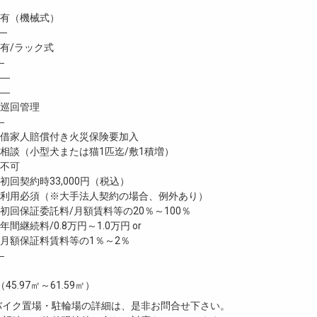
有（機械式）
─
/ラック式
―
―
―
巡回管理
―
家人賠償付き火災保険要加入
談（小型犬または猫1匹迄/敷1積増）
不可
回契約時33,000円（税込）
利用必須（※大手法人契約の場合、例外あり）
回保証委託料/月額賃料等の20％～100％
継続料/0.8万円～1.0万円 or
月額保証料賃料等の1％～2％
―
（45.97㎡～61.59㎡）
・バイク置場・駐輪場の詳細は、是非お問合せ下さい。