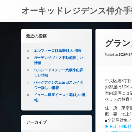
オーキッドレジデンス仲介手
コ
ン
左サイドバー
最近の投稿
テ
グラン
ン
ツ
エルファーロ目黒3詳しい情報
へ
Posted on
2026年5
ガーデンザヴィス不動前詳しい
ス
情報
キ
ベルシードステアー武蔵小山詳
ッ
しい情報
プ
中央区湊3丁
パークアクシス五反田スカイタ
お部屋は1D
ワー詳しい情報
室内設備には
ドゥーエ銀座イースト3詳しい情
ペットの飼育
報
住 所 東京都
概 要 地上12
■全部屋対象
アーカイブ
▶ REIT F