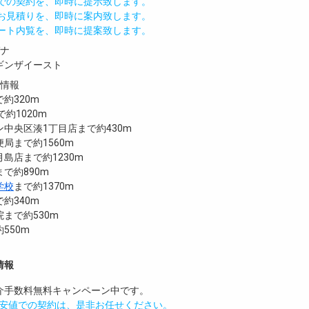
値での契約を、即時に提示致します。
のお見積りを、即時に案内致します。
モート内覧を、即時に提案致します。
ガナ
ギンザイースト
設情報
約320m
約1020m
中央区湊1丁目店まで約430m
局まで約1560m
島店まで約1230m
で約890m
学校
まで約1370m
で約340m
まで約530m
550m
情報
介手数料無料
キャンペーン中です。
安値での契約は、是非お任せください。