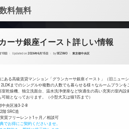
数料無料
カーサ銀座イースト詳しい情報
カテゴリー:
月10日
Updated on
2026年6月15日
by
SEZIMO
東京都中央区
目にある高級賃貸マンション「グランカーサ銀座イースト」（旧ニュー
K～2LDKまでのシングルや複数の人数でも暮らせる様々なルームプラン
浴室乾燥機、独立洗面台、温水洗浄便座など快適生の高い充実の室内設
も可能となっております。（小型犬又は猫1匹まで）
中央区湊3-2-8
階 SRC造
／実質フリーレント1ヶ月／相談可
IND特典でお得にご契約くださいませ。