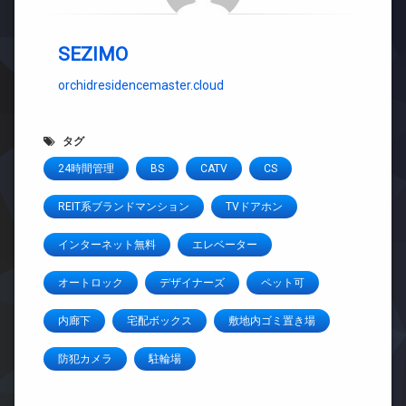
SEZIMO
orchidresidencemaster.cloud
タグ
24時間管理
BS
CATV
CS
REIT系ブランドマンション
TVドアホン
インターネット無料
エレベーター
オートロック
デザイナーズ
ペット可
内廊下
宅配ボックス
敷地内ゴミ置き場
防犯カメラ
駐輪場