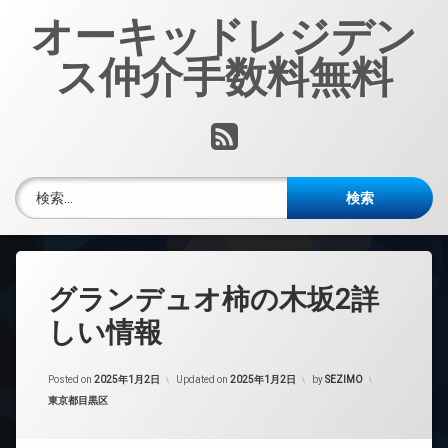
コ
オーキッドレジデン
ン
テ
ス仲介手数料無料
ン
ツ
へ
RSS
ス
キ
ッ
検索:
プ
グランデュオ柿の木坂2詳
しい情報
Posted on
2025年1月2日
Updated on
2025年1月2日
by
SEZIMO
カテゴリー:
東京都目黒区