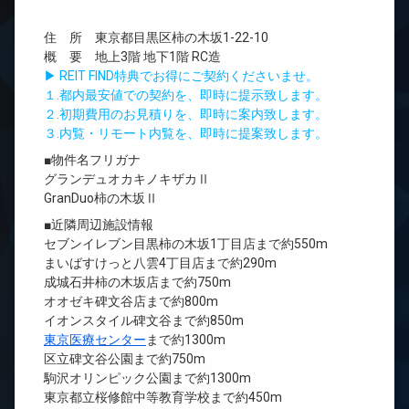
住 所 東京都目黒区柿の木坂1-22-10
概 要 地上3階 地下1階 RC造
▶ REIT FIND特典でお得にご契約くださいませ。
１.都内最安値での契約を、即時に提示致します。
２.初期費用のお見積りを、即時に案内致します。
３.内覧・リモート内覧を、即時に提案致します。
■物件名フリガナ
グランデュオカキノキザカⅡ
GranDuo柿の木坂Ⅱ
■近隣周辺施設情報
セブンイレブン目黒柿の木坂1丁目店まで約550m
まいばすけっと八雲4丁目店まで約290m
成城石井柿の木坂店まで約750m
オオゼキ碑文谷店まで約800m
イオンスタイル碑文谷まで約850m
東京医療センター
まで約1300m
区立碑文谷公園まで約750m
駒沢オリンピック公園まで約1300m
東京都立桜修館中等教育学校まで約450m