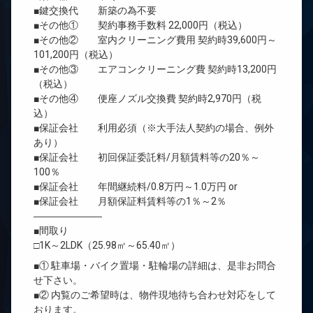
■鍵交換代 新築の為不要
■その他① 契約事務手数料 22,000円（税込）
■その他② 室内クリーニング費用 契約時39,600円～
101,200円（税込）
■その他③ エアコンクリーニング費 契約時13,200円
（税込）
■その他④ 便座ノズル交換費 契約時2,970円（税
込）
■保証会社 利用必須（※大手法人契約の場合、例外
あり）
■保証会社 初回保証委託料/月額賃料等の20％～
100％
■保証会社 年間継続料/0.8万円～1.0万円 or
■保証会社 月額保証料賃料等の1％～2％
―――――――
■間取り
□1K～2LDK（25.98㎡～65.40㎡）
■① 駐車場・バイク置場・駐輪場の詳細は、是非お問合
せ下さい。
■② 内覧のご希望時は、物件現地待ち合わせ対応をして
おります。