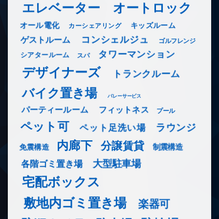
エレベーター
オートロック
オール電化
キッズルーム
カーシェアリング
コンシェルジュ
ゲストルーム
ゴルフレンジ
タワーマンション
シアタールーム
スパ
デザイナーズ
トランクルーム
バイク置き場
バレーサービス
フィットネス
パーティールーム
プール
ペット可
ラウンジ
ペット足洗い場
内廊下
分譲賃貸
免震構造
制震構造
大型駐車場
各階ゴミ置き場
宅配ボックス
敷地内ゴミ置き場
楽器可