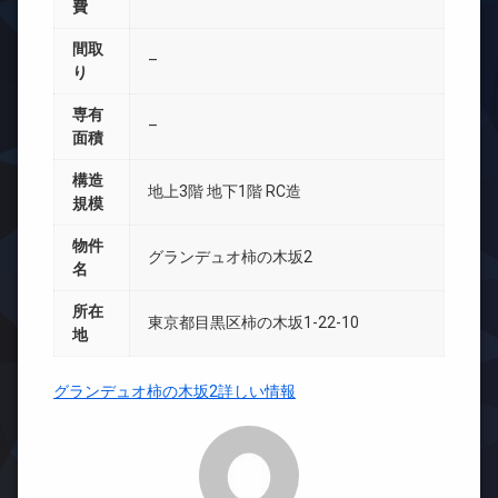
費
間取
–
り
専有
–
面積
構造
地上3階 地下1階 RC造
規模
物件
グランデュオ柿の木坂2
名
所在
東京都目黒区柿の木坂1-22-10
地
グランデュオ柿の木坂2詳しい情報