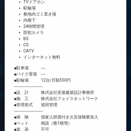
TVドアホン
駐輪場
敷地内ゴミ置き場
内廊下
24時間管理
防犯カメラ
BS
CS
CATV
インターネット無料
■駐車場 ―
■バイク置場 ―
■駐輪場 12台/月額550円
―――――――
■設 計 株式会社安達建築設計事務所
■施 工 株式会社フェイスネットワーク
■管理形式 巡回管理
―――――――
■保 険 借家人賠償付き火災保険要加入
■ペット 相談（敷1積増）
■楽 器 不可