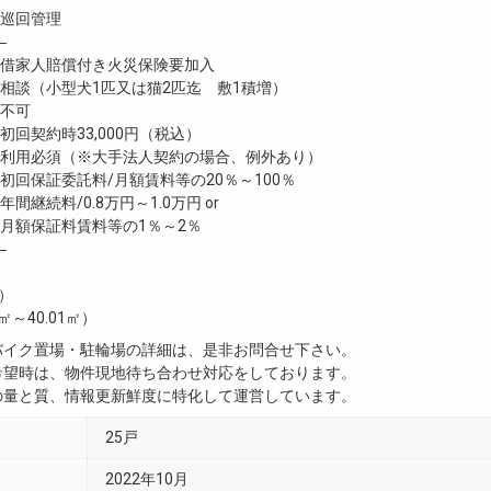
巡回管理
―
家人賠償付き火災保険要加入
談（小型犬1匹又は猫2匹迄 敷1積増）
不可
回契約時33,000円（税込）
利用必須（※大手法人契約の場合、例外あり）
回保証委託料/月額賃料等の20％～100％
継続料/0.8万円～1.0万円 or
月額保証料賃料等の1％～2％
―
㎡）
3㎡～40.01㎡）
・バイク置場・駐輪場の詳細は、是非お問合せ下さい。
ご希望時は、物件現地待ち合わせ対応をしております。
真の量と質、情報更新鮮度に特化して運営しています。
25戸
2022年10月