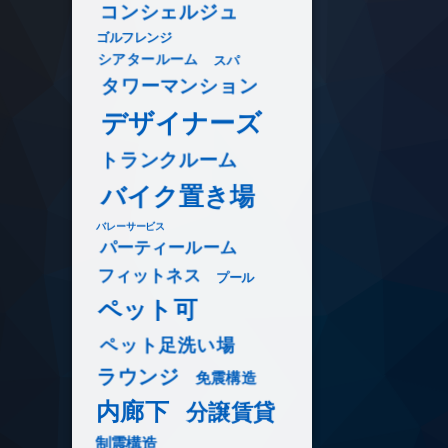
コンシェルジュ
ゴルフレンジ
シアタールーム
スパ
タワーマンション
デザイナーズ
トランクルーム
バイク置き場
バレーサービス
パーティールーム
フィットネス
プール
ペット可
ペット足洗い場
ラウンジ
免震構造
内廊下
分譲賃貸
制震構造