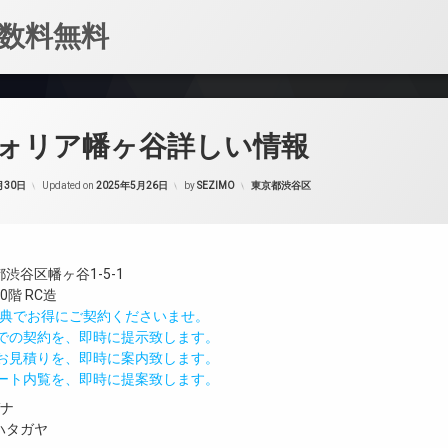
数料無料
ォリア幡ヶ谷詳しい情報
カテゴリー:
月30日
Updated on
2025年5月26日
by
SEZIMO
東京都渋谷区
渋谷区幡ヶ谷1-5-1
階 RC造
IND特典でお得にご契約くださいませ。
値での契約を、即時に提示致します。
のお見積りを、即時に案内致します。
モート内覧を、即時に提案致します。
ガナ
ハタガヤ