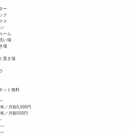
ター
ック
クス
ホン
ルーム
洗い場
き場
ミ置き場
ラ
ネット無料
─
有／月額5,500円
／月額550円
―
―
―