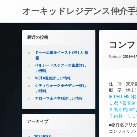
オーキッドレジデンス仲介手
コ
ン
左サイドバー
最近の投稿
テ
コンフ
ン
ツ
ドゥーエ銀座イースト3詳しい情
へ
Posted on
2025年4
報
ス
ベルシードステアー大森北詳し
キ
い情報
ッ
VISTA豊島詳しい情報
プ
住 所 東京都
シティウォーク王子デュー詳し
概 要 地上10
い情報
▶ REIT F
アローマ王子本町詳しい情報
１.都内最安
２.初期費用
３.内覧・リ
アーカイブ
■物件名フリ
コンフォリア
2026年8月