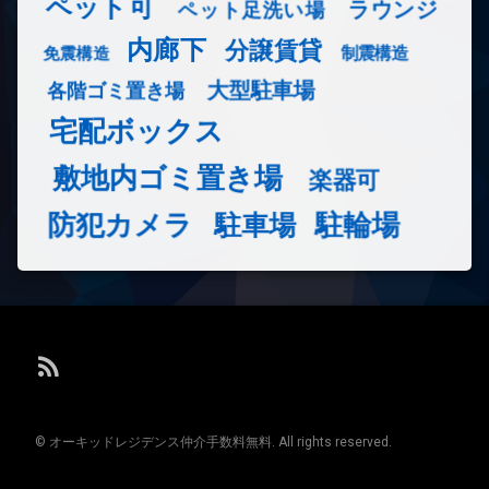
ペット可
ラウンジ
ペット足洗い場
内廊下
分譲賃貸
免震構造
制震構造
大型駐車場
各階ゴミ置き場
宅配ボックス
敷地内ゴミ置き場
楽器可
防犯カメラ
駐輪場
駐車場
RSS
© オーキッドレジデンス仲介手数料無料. All rights reserved.