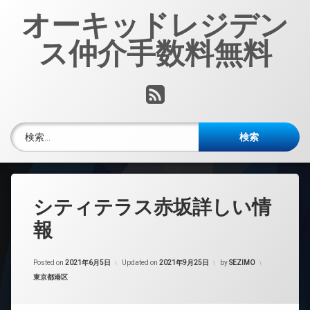
コ
オーキッドレジデン
ン
テ
ス仲介手数料無料
ン
ツ
へ
RSS
ス
キ
ッ
検索:
プ
シティテラス赤坂詳しい情
報
Posted on
2021年6月5日
Updated on
2021年9月25日
by
SEZIMO
カテゴリー:
東京都港区