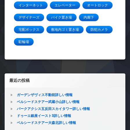
インターネット
エレベーター
オートロック
デザイナーズ
バイク置き場
内廊下
宅配ボックス
敷地内ゴミ置き場
防犯カメラ
駐輪場
左サイドバー
最近の投稿
ガーデンザヴィス不動前詳しい情報
ベルシードステアー武蔵小山詳しい情報
パークアクシス五反田スカイタワー詳しい情報
ドゥーエ銀座イースト3詳しい情報
ベルシードステアー大森北詳しい情報