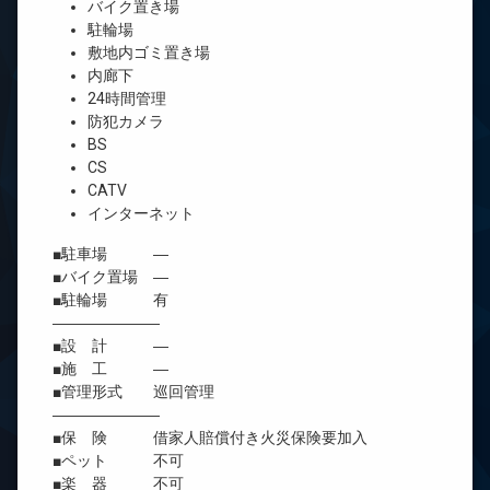
バイク置き場
駐輪場
敷地内ゴミ置き場
内廊下
24時間管理
防犯カメラ
BS
CS
CATV
インターネット
■駐車場 ―
■バイク置場 ―
■駐輪場 有
―――――――
■設 計 ―
■施 工 ―
■管理形式 巡回管理
―――――――
■保 険 借家人賠償付き火災保険要加入
■ペット 不可
■楽 器 不可