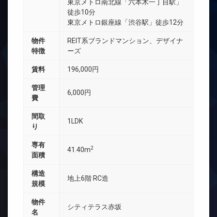
東京メトロ南北線「六本木一丁目駅」
徒歩10分
東京メトロ銀座線「渋谷駅」徒歩12分
物件
REIT系ブランドマンション、デザイナ
特徴
ーズ
賃料
196,000円
管理
6,000円
費
間取
1LDK
り
専有
2
41.40m
面積
構造
地上6階 RC造
規模
物件
シティテラス赤坂
名