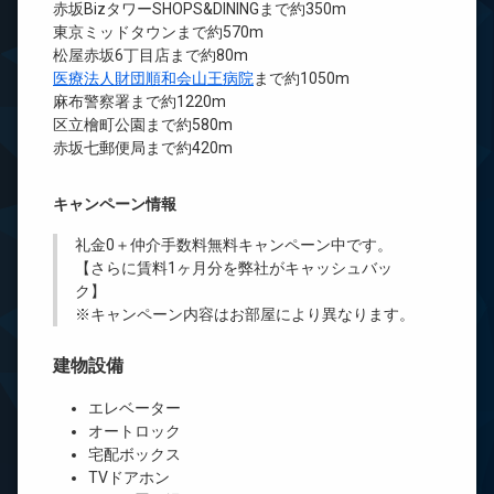
赤坂BizタワーSHOPS&DININGまで約350m
東京ミッドタウンまで約570m
松屋赤坂6丁目店まで約80m
医療法人財団順和会山王病院
まで約1050m
麻布警察署まで約1220m
区立檜町公園まで約580m
赤坂七郵便局まで約420m
キャンペーン情報
礼金0
＋
仲介手数料無料
キャンペーン中です。
【さらに賃料1ヶ月分を弊社がキャッシュバッ
ク】
※キャンペーン内容はお部屋により異なります。
建物設備
エレベーター
オートロック
宅配ボックス
TVドアホン