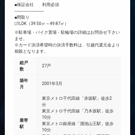
■保証会社 利用必須
―――――――
■間取り
□1LDK（39.50㎡～49.87㎡）
※駐車場・バイク置場・駐輪場の詳細はお問合せ下さい
ませ。
※カード決済希望時の決済手数料は、引越代還元金より
相殺となります。
総戸
27戸
数
築年
2001年3月
月
東京メトロ千代田線「赤坂駅」徒歩2
分
東京メトロ千代田線「乃木坂駅」徒歩
10分
最寄
東京メトロ銀座線「溜池山王駅」徒歩
駅
10分