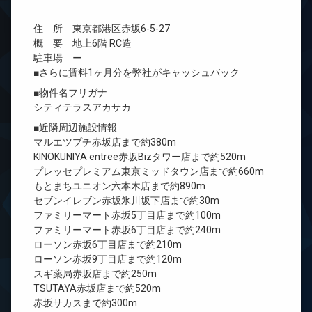
住 所 東京都港区赤坂6-5-27
概 要 地上6階 RC造
駐車場 ー
■さらに賃料1ヶ月分を弊社がキャッシュバック
■物件名フリガナ
シティテラスアカサカ
■近隣周辺施設情報
マルエツプチ赤坂店まで約380m
KINOKUNIYA entree赤坂Bizタワー店まで約520m
プレッセプレミアム東京ミッドタウン店まで約660m
もとまちユニオン六本木店まで約890m
セブンイレブン赤坂氷川坂下店まで約30m
ファミリーマート赤坂5丁目店まで約100m
ファミリーマート赤坂6丁目店まで約240m
ローソン赤坂6丁目店まで約210m
ローソン赤坂9丁目店まで約120m
スギ薬局赤坂店まで約250m
TSUTAYA赤坂店まで約520m
赤坂サカスまで約300m