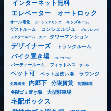
インターネット無料
エレベーター
オートロック
オール電化
キッズルーム
カーシェアリング
コンシェルジュ
ゲストルーム
ゴルフレンジ
タワーマンション
シアタールーム
スパ
デザイナーズ
トランクルーム
バイク置き場
バレーサービス
フィットネス
パーティールーム
プール
ペット可
ラウンジ
ペット足洗い場
内廊下
分譲賃貸
免震構造
制震構造
大型駐車場
各階ゴミ置き場
宅配ボックス