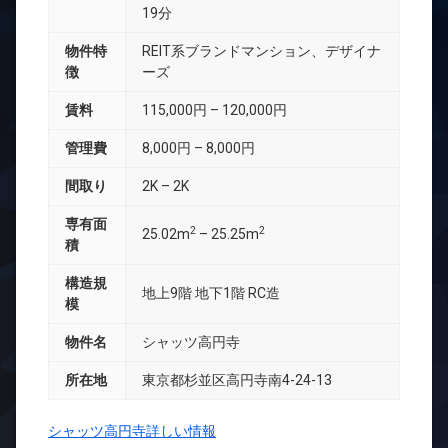
19分
物件特
REIT系ブランドマンション、デザイナ
徴
ーズ
賃料
115,000円 – 120,000円
管理費
8,000円 – 8,000円
間取り
2K – 2K
専有面
2
2
25.02m
– 25.25m
積
構造規
地上9階 地下1階 RC造
模
物件名
シャッツ高円寺
所在地
東京都杉並区高円寺南4-24-13
シャッツ高円寺詳しい情報