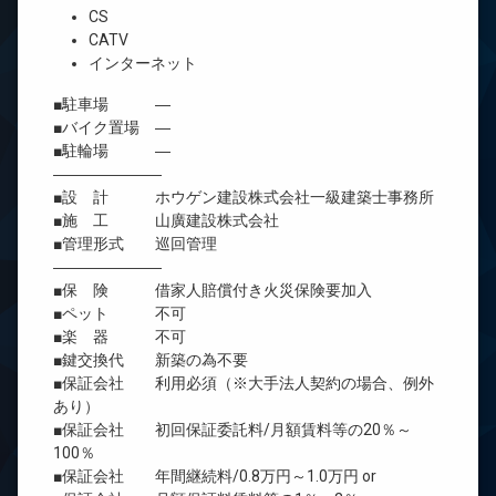
CS
CATV
インターネット
■駐車場 ―
■バイク置場 ―
■駐輪場 ―
―――――――
■設 計 ホウゲン建設株式会社一級建築士事務所
■施 工 山廣建設株式会社
■管理形式 巡回管理
―――――――
■保 険 借家人賠償付き火災保険要加入
■ペット 不可
■楽 器 不可
■鍵交換代 新築の為不要
■保証会社 利用必須（※大手法人契約の場合、例外
あり）
■保証会社 初回保証委託料/月額賃料等の20％～
100％
■保証会社 年間継続料/0.8万円～1.0万円 or