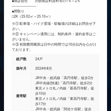
■保証会社 月額保証料賃料等の1％～2％
―――――――
■間取り
□2K（25.02㎡～25.10㎡）
※① 駐車場・バイク置場・駐輪場の詳細はお問合せ下
さい。
※② キャンペーン適用には、制約条件・違約金等はご
ざいません。
※③ 初期費用概算は日中の時間では10分以内を心がけ
ております。
総戸数
24戸
築年月
2024年8月
JR中央・総武線「高円寺駅」徒歩2分
JR中央線(快速)「高円寺駅」徒歩2分
東京メトロ丸ノ内線「新高円寺駅」徒
歩10分
最寄駅
東京メトロ丸ノ内線「東高円寺駅」徒
歩17分
JR中央・総武線「阿佐ケ谷駅」徒歩