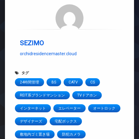
SEZIMO
orchidresidencemaster.cloud
タグ
24時間管理
BS
CATV
CS
REIT系ブランドマンション
TVドアホン
インターネット
エレベーター
オートロック
デザイナーズ
宅配ボックス
敷地内ゴミ置き場
防犯カメラ