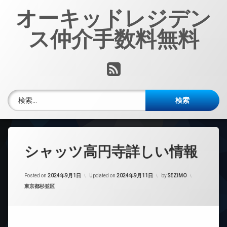
コ
オーキッドレジデン
ン
テ
ス仲介手数料無料
ン
ツ
へ
RSS
ス
キ
ッ
検索:
プ
シャッツ高円寺詳しい情報
Posted on
2024年9月1日
Updated on
2024年9月11日
by
SEZIMO
カテゴリー:
東京都杉並区