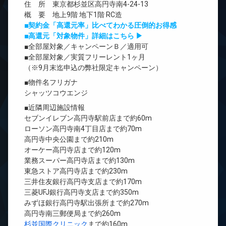
住 所 東京都杉並区高円寺南4-24-13
概 要 地上9階 地下1階 RC造
■契約金「高還元率」比べてわかる圧倒的お得感
■高還元「対象物件」詳細はこちら ▶
■全部屋対象／キャンペーンＢ／適用可
■全部屋対象／実質フリーレント1ヶ月
（※9月末迄申込の弊社限定キャンペーン）
■物件名フリガナ
シャッツコウエンジ
■近隣周辺施設情報
セブンイレブン高円寺駅前店まで約60m
ローソン高円寺南4丁目店まで約70m
高円寺中央公園まで約210m
オーケー高円寺店まで約120m
業務スーパー高円寺店まで約130m
東急ストア高円寺店まで約230m
三井住友銀行高円寺支店まで約170m
三菱UFJ銀行高円寺支店まで約350m
みずほ銀行高円寺駅出張所まで約270m
高円寺南三郵便局まで約260m
杉並国際クリニック
まで約160m