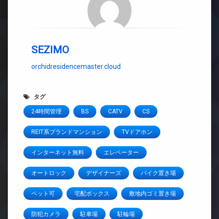
SEZIMO
orchidresidencemaster.cloud
タグ
24時間管理
BS
CATV
CS
REIT系ブランドマンション
TVドアホン
インターネット無料
エレベーター
オートロック
デザイナーズ
バイク置き場
ペット可
宅配ボックス
敷地内ゴミ置き場
防犯カメラ
駐車場
駐輪場