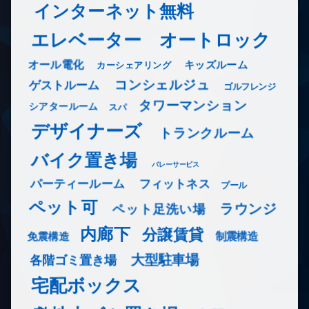
インターネット無料
エレベーター
オートロック
オール電化
キッズルーム
カーシェアリング
コンシェルジュ
ゲストルーム
ゴルフレンジ
タワーマンション
シアタールーム
スパ
デザイナーズ
トランクルーム
バイク置き場
バレーサービス
フィットネス
パーティールーム
プール
ペット可
ラウンジ
ペット足洗い場
内廊下
分譲賃貸
免震構造
制震構造
大型駐車場
各階ゴミ置き場
宅配ボックス