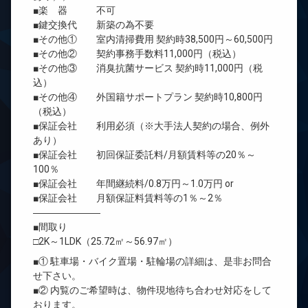
■楽 器 不可
■鍵交換代 新築の為不要
■その他① 室内清掃費用 契約時38,500円～60,500円
■その他② 契約事務手数料11,000円（税込）
■その他③ 消臭抗菌サービス 契約時11,000円（税
込）
■その他④ 外国籍サポートプラン 契約時10,800円
（税込）
■保証会社 利用必須（※大手法人契約の場合、例外
あり）
■保証会社 初回保証委託料/月額賃料等の20％～
100％
■保証会社 年間継続料/0.8万円～1.0万円 or
■保証会社 月額保証料賃料等の1％～2％
―――――――
■間取り
□2K～1LDK（25.72㎡～56.97㎡）
■① 駐車場・バイク置場・駐輪場の詳細は、是非お問合
せ下さい。
■② 内覧のご希望時は、物件現地待ち合わせ対応をして
おります。