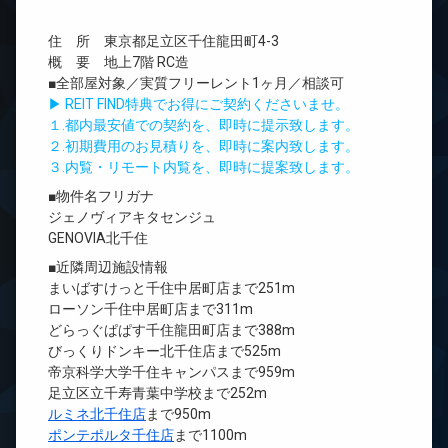
住 所 東京都足立区千住龍田町4-3
概 要 地上7階 RC造
■全部屋対象／実質フリーレント1ヶ月／相談可
▶ REIT FIND特典でお得にご契約くださいませ。
１.都内最安値での契約を、即時に提示致します。
２.初期費用のお見積りを、即時に案内致します。
３.内覧・リモート内覧を、即時に提案致します。
■物件名フリガナ
ジェノヴィアキタセンジュ
GENOVIA北千住
■近隣周辺施設情報
まいばすけっと千住中居町店まで251m
ローソン千住中居町店まで311m
どらっぐぱぱす千住龍田町店まで388m
びっくりドンキー北千住店まで525m
帝京科学大学千住キャンパスまで959m
足立区立千寿青葉中学校まで252m
ルミネ北千住店
まで950m
ポンテポルタ千住店
まで1100m