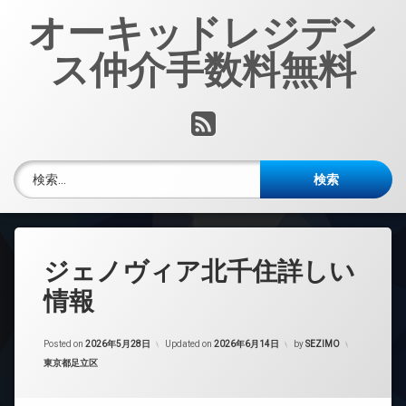
コ
オーキッドレジデン
ン
テ
ス仲介手数料無料
ン
ツ
へ
RSS
ス
キ
ッ
検索:
プ
ジェノヴィア北千住詳しい
情報
Posted on
2026年5月28日
Updated on
2026年6月14日
by
SEZIMO
カテゴリー:
東京都足立区