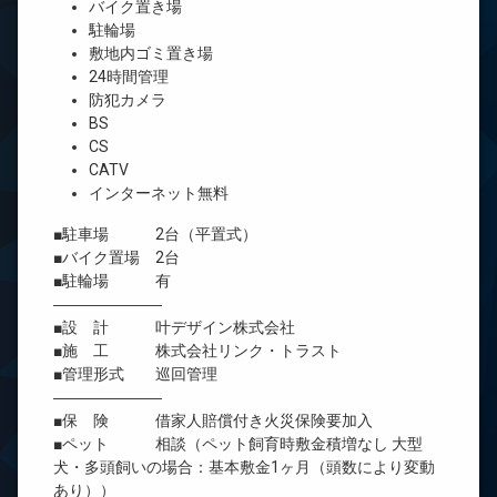
バイク置き場
駐輪場
敷地内ゴミ置き場
24時間管理
防犯カメラ
BS
CS
CATV
インターネット無料
■駐車場 2台（平置式）
■バイク置場 2台
■駐輪場 有
―――――――
■設 計 叶デザイン株式会社
■施 工 株式会社リンク・トラスト
■管理形式 巡回管理
―――――――
■保 険 借家人賠償付き火災保険要加入
■ペット 相談（ペット飼育時敷金積増なし 大型
犬・多頭飼いの場合：基本敷金1ヶ月（頭数により変動
あり））