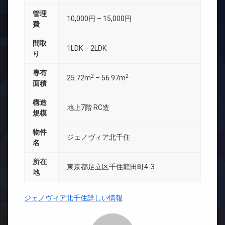
管理
10,000円 – 15,000円
費
間取
1LDK – 2LDK
り
専有
2
2
25.72m
– 56.97m
面積
構造
地上7階 RC造
規模
物件
ジェノヴィア北千住
名
所在
東京都足立区千住龍田町4-3
地
ジェノヴィア北千住詳しい情報