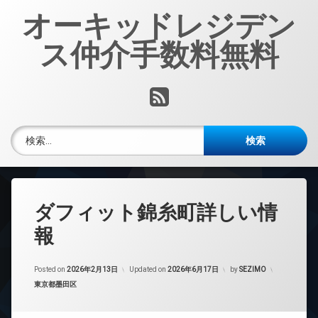
コ
オーキッドレジデン
ン
テ
ス仲介手数料無料
ン
ツ
へ
RSS
ス
キ
ッ
検索:
プ
ダフィット錦糸町詳しい情
報
Posted on
2026年2月13日
Updated on
2026年6月17日
by
SEZIMO
カテゴリー:
東京都墨田区