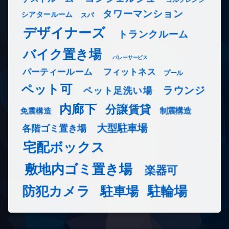
タワーマンション
シアタールーム
スパ
デザイナーズ
トランクルーム
バイク置き場
バレーサービス
フィットネス
パーティールーム
プール
ペット可
ラウンジ
ペット足洗い場
内廊下
分譲賃貸
免震構造
制震構造
大型駐車場
各階ゴミ置き場
宅配ボックス
敷地内ゴミ置き場
楽器可
防犯カメラ
駐輪場
駐車場