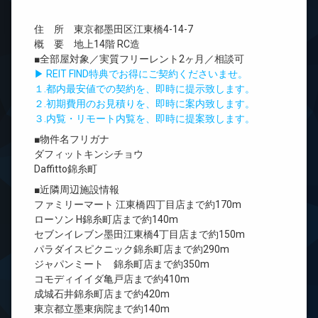
住 所 東京都墨田区江東橋4-14-7
概 要 地上14階 RC造
■全部屋対象／実質フリーレント2ヶ月／相談可
▶ REIT FIND特典でお得にご契約くださいませ。
１.都内最安値での契約を、即時に提示致します。
２.初期費用のお見積りを、即時に案内致します。
３.内覧・リモート内覧を、即時に提案致します。
■物件名フリガナ
ダフィットキンシチョウ
Daffitto錦糸町
■近隣周辺施設情報
ファミリーマート 江東橋四丁目店まで約170m
ローソン H錦糸町店まで約140m
セブンイレブン墨田江東橋4丁目店まで約150m
パラダイスピクニック錦糸町店まで約290m
ジャパンミート 錦糸町店まで約350m
コモディイイダ亀戸店まで約410m
成城石井錦糸町店まで約420m
東京都立墨東病院まで約140m