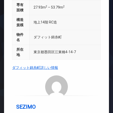
専有
2
2
27.93m
– 53.79m
面積
構造
地上14階 RC造
規模
物件
ダフィット錦糸町
名
所在
東京都墨田区江東橋4-14-7
地
ダフィット錦糸町詳しい情報
SEZIMO