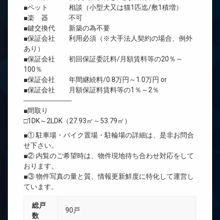
■ペット 相談（小型犬又は猫1匹迄/敷1積増）
■楽 器 不可
■鍵交換代 新築の為不要
■保証会社 利用必須（※大手法人契約の場合、例外
あり）
■保証会社 初回保証委託料/月額賃料等の20％～
100％
■保証会社 年間継続料/0.8万円～1.0万円 or
■保証会社 月額保証料賃料等の1％～2％
―――――――
■間取り
□1DK～2LDK（27.93㎡～53.79㎡）
■① 駐車場・バイク置場・駐輪場の詳細は、是非お問合
せ下さい。
■② 内覧のご希望時は、物件現地待ち合わせ対応をして
おります。
■③ 物件写真の量と質、情報更新鮮度に特化して運営し
ています。
総戸
90戸
数