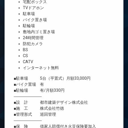
宅配ボックス
TVドアホン
駐車場
バイク置き場
駐輪場
敷地内ゴミ置き場
24時間管理
防犯カメラ
BS
CS
CATV
インターネット無料
■駐車場 5台（平置式）月額33,000円
■バイク置場 有
■駐輪場 有/月額330円
―――――――
■設 計 都市建築デザイン株式会社
■施 工 株式会社竹徳
■管理形式 巡回管理
―――――――
■保 険 借家人賠償付き火災保険要加入