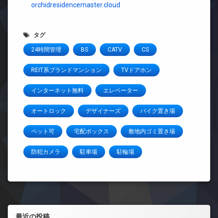
orchidresidencemaster.cloud
タグ
24時間管理
BS
CATV
CS
REIT系ブランドマンション
TVドアホン
インターネット無料
エレベーター
オートロック
デザイナーズ
バイク置き場
ペット可
宅配ボックス
敷地内ゴミ置き場
防犯カメラ
駐車場
駐輪場
左サイドバー
最近の投稿