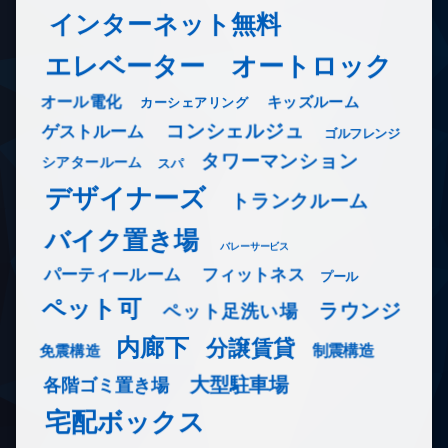
インターネット無料
エレベーター
オートロック
オール電化
キッズルーム
カーシェアリング
コンシェルジュ
ゲストルーム
ゴルフレンジ
タワーマンション
シアタールーム
スパ
デザイナーズ
トランクルーム
バイク置き場
バレーサービス
フィットネス
パーティールーム
プール
ペット可
ラウンジ
ペット足洗い場
内廊下
分譲賃貸
免震構造
制震構造
大型駐車場
各階ゴミ置き場
宅配ボックス