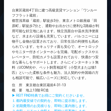
台東区蔵前4丁目に建つ高級賃貸マンション「ワンルー
フフラット蔵前」
都営浅草線「蔵前」駅徒歩3分、東京メトロ銀座線「田
原町」駅徒歩7分と、通勤やお出かけに便利な2路線が利
用可能な好立地にあります。独立洗面台や温水洗浄便座
など、水まわり設備も充実しています。バルコニーには
物干し金物が設置されており、日常生活の利便性も高め
られています。セキュリティ面も安心で、オートロック
やモニター付きインターホンを完備。宅配ボックスやエ
レベーター、防犯カメラも設置されており、快適かつ安
全な暮らしをサポートします。さらにインターネット無
料（UCOM光や、ペット飼育相談可（小型犬または猫1
匹）といった柔軟な条件も魅力。法人契約や外国籍の方
も相談可能で、幅広いニーズに対応しています。
住 所 東京都台東区蔵前4-31-13
概 要 地上13階 RC造
▶ REIT FIND特典でお得にご契約くださいませ。
１.都内最安値での契約を、即時に提示致します。
２.初期費用のお見積りを、即時に案内致します。