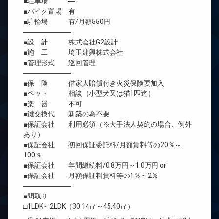
■駐車場 ―
■バイク置場 有
■駐輪場 有/月額550円
―――――――
■設 計 株式会社G2設計
■施 工 埼玉建興株式会社
■管理形式 巡回管理
―――――――
■保 険 借家人賠償付き火災保険要加入
■ペット 相談（小型犬又は猫1匹迄）
■楽 器 不可
■鍵交換代 新築の為不要
■保証会社 利用必須（※大手法人契約の場合、例外
あり）
■保証会社 初回保証委託料/月額賃料等の20％～
100％
■保証会社 年間継続料/0.8万円～1.0万円 or
■保証会社 月額保証料賃料等の1％～2％
―――――――
■間取り
□1LDK～2LDK（30.14㎡～45.40㎡）