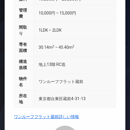
管理
10,000円 – 15,000円
費
間取
1LDK – 2LDK
り
専有
2
2
30.14m
– 45.40m
面積
構造
地上13階 RC造
規模
物件
ワンルーフフラット蔵前
名
所在
東京都台東区蔵前4-31-13
地
ワンルーフフラット蔵前詳しい情報