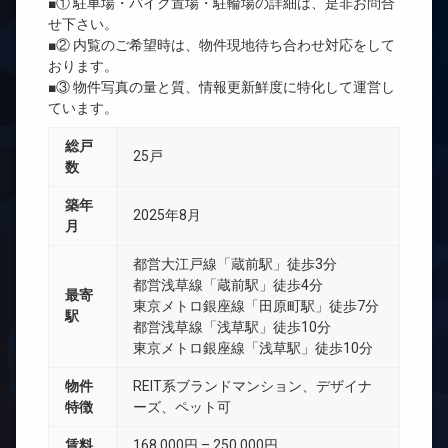
■① 駐車場・バイク置場・駐輪場の詳細は、是非お問合
せ下さい。
■② 内覧のご希望時は、物件現地待ち合わせ対応をして
おります。
■③ 物件写真の量と質、情報更新鮮度に特化して運営し
ています。
総戸
25戸
数
築年
2025年8月
月
都営大江戸線「蔵前駅」徒歩3分
都営浅草線「蔵前駅」徒歩4分
最寄
東京メトロ銀座線「田原町駅」徒歩7分
駅
都営浅草線「浅草駅」徒歩10分
東京メトロ銀座線「浅草駅」徒歩10分
物件
REIT系ブランドマンション、デザイナ
特徴
ーズ、ペット可
賃料
168,000円 – 250,000円