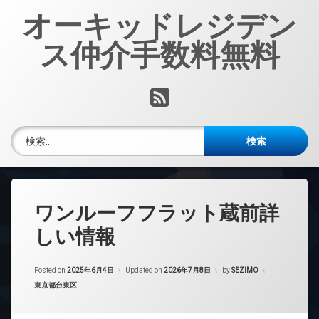
コ
オーキッドレジデン
ン
テ
ス仲介手数料無料
ン
ツ
へ
RSS
ス
キ
ッ
検索:
プ
ワンルーフフラット蔵前詳
しい情報
Posted on
2025年6月4日
Updated on
2026年7月8日
by
SEZIMO
カテゴリー:
東京都台東区