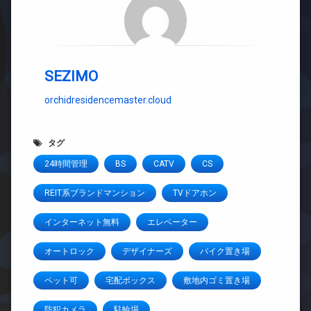
SEZIMO
orchidresidencemaster.cloud
タグ
24時間管理
BS
CATV
CS
REIT系ブランドマンション
TVドアホン
インターネット無料
エレベーター
オートロック
デザイナーズ
バイク置き場
ペット可
宅配ボックス
敷地内ゴミ置き場
防犯カメラ
駐輪場