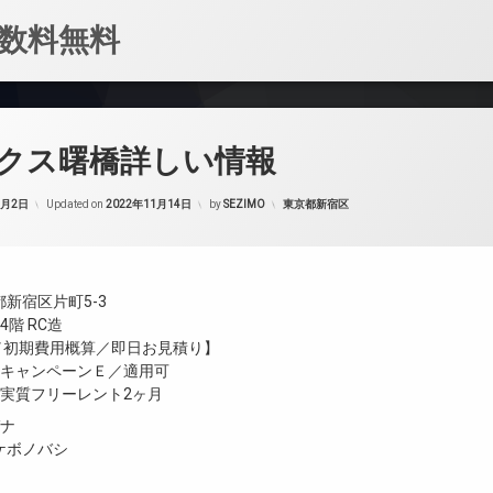
数料無料
クス曙橋詳しい情報
カテゴリー:
1月2日
Updated on
2022年11月14日
by
SEZIMO
東京都新宿区
新宿区片町5-3
階 RC造
金／初期費用概算／即日お見積り】
／キャンペーンＥ／適用可
／実質フリーレント2ヶ月
ガナ
ケボノバシ