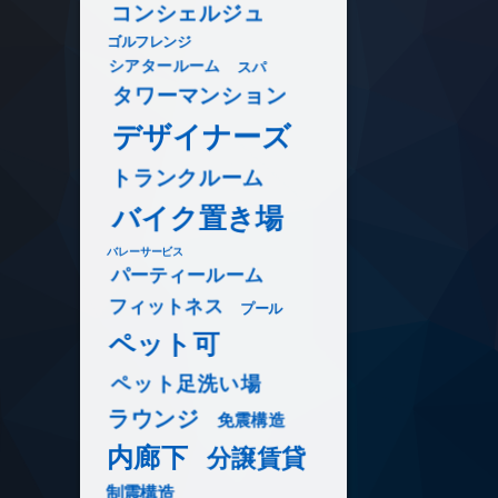
コンシェルジュ
ゴルフレンジ
シアタールーム
スパ
タワーマンション
デザイナーズ
トランクルーム
バイク置き場
バレーサービス
パーティールーム
フィットネス
プール
ペット可
ペット足洗い場
ラウンジ
免震構造
内廊下
分譲賃貸
制震構造