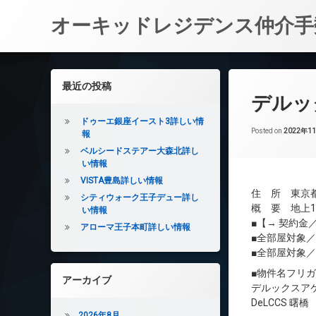
オーキッドレジデンス仲介手
コ
ン
左サイドバー
最近の投稿
テ
デルッ
ン
ツ
ドゥーエ銀座イースト3詳しい情
へ
Posted on
2022年1
報
ス
ベルシードステアー大森北詳し
キ
い情報
ッ
VISTA豊島詳しい情報
プ
住 所 東京都
シティウォーク王子デュー詳し
概 要 地上14
い情報
■【→ 契約
アローマ王子本町詳しい情報
■全部屋対象
■全部屋対象
■物件名フリ
アーカイブ
デルックスア
DeLCCS 曙橋
2026年8月