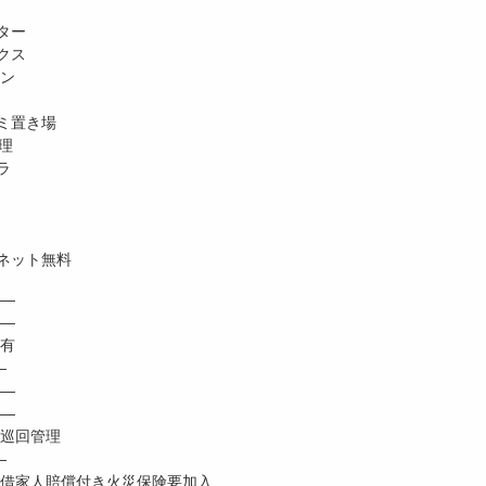
ター
クス
ホン
ミ置き場
理
ラ
ネット無料
―
 ―
有
―
―
―
巡回管理
―
家人賠償付き火災保険要加入