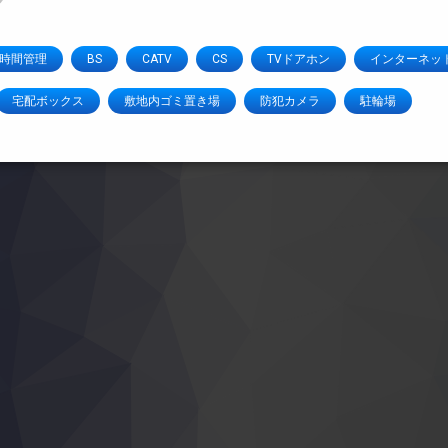
4時間管理
BS
CATV
CS
TVドアホン
インターネッ
宅配ボックス
敷地内ゴミ置き場
防犯カメラ
駐輪場