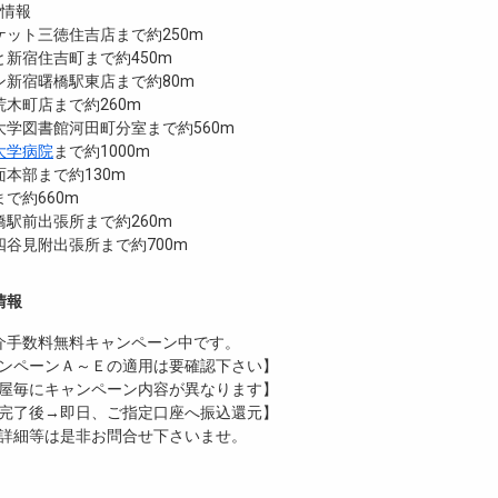
設情報
ット三徳住吉店まで約250m
新宿住吉町まで約450m
ン新宿曙橋駅東店まで約80m
木町店まで約260m
大学図書館河田町分室まで約560m
大学病院
まで約1000m
本部まで約130m
で約660m
駅前出張所まで約260m
谷見附出張所まで約700m
情報
介手数料無料
キャンペーン中です。
ンペーンＡ～Ｅの適用は要確認下さい】
屋毎にキャンペーン内容が異なります】
完了後→即日、ご指定口座へ振込還元】
詳細等は是非お問合せ下さいませ。