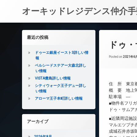
オーキッドレジデンス仲介手
コ
ン
左サイドバー
最近の投稿
テ
ドゥ・
ン
ツ
ドゥーエ銀座イースト3詳しい情
へ
Posted on
2021年6
報
ス
ベルシードステアー大森北詳し
キ
い情報
ッ
VISTA豊島詳しい情報
プ
住 所 東京都
シティウォーク王子デュー詳し
概 要 地上9
い情報
駐車場 ―
アローマ王子本町詳しい情報
■物件名フリ
ドゥ・サムア
■近隣周辺施
アーカイブ
マルエツプチ赤
成城石井赤坂B
2026年8月