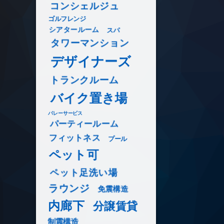
コンシェルジュ
ゴルフレンジ
シアタールーム
スパ
タワーマンション
デザイナーズ
トランクルーム
バイク置き場
バレーサービス
パーティールーム
フィットネス
プール
ペット可
ペット足洗い場
ラウンジ
免震構造
内廊下
分譲賃貸
制震構造