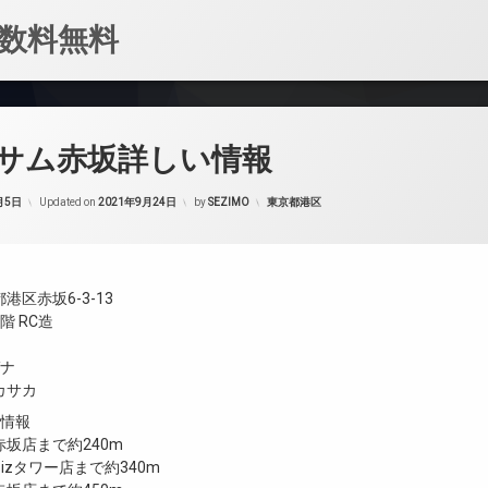
数料無料
サム赤坂詳しい情報
カテゴリー:
月5日
Updated on
2021年9月24日
by
SEZIMO
東京都港区
港区赤坂6-3-13
階 RC造
ガナ
カサカ
設情報
坂店まで約240m
izタワー店まで約340m