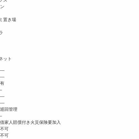
クス
ホン
ミ置き場
ラ
ネット
―
 ―
有
―
―
―
巡回管理
―
家人賠償付き火災保険要加入
不可
不可