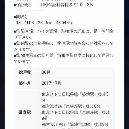
■保証会社 月額保証料賃料等の1％～2％
―――――――
■間取り
□1K～1LDK（25.46㎡～43.04㎡）
■① 駐車場・バイク置場・駐輪場の詳細は、是非お問合
せ下さい。
■② 内覧のご希望時は、物件現地待ち合わせ対応をして
おります。
■③ 物件写真の量と質、情報更新鮮度に特化して運営し
ています。
総戸数
36戸
築年月
2017年7月
東京メトロ日比谷線「築地駅」徒歩5
分
都営浅草線「東銀座駅」徒歩8分
最寄駅
東京メトロ日比谷線「東銀座駅」徒歩
8分
都営大江戸線「築地市場駅」徒歩8分