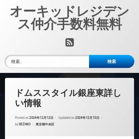
コ
オーキッドレジデン
ン
テ
ス仲介手数料無料
ン
ツ
へ
RSS
ス
キ
ッ
検索:
プ
ドムススタイル銀座東詳し
い情報
Posted on
2024年12月12日
Updated on
2024年12月15日
カテゴリー:
by
SEZIMO
東京都中央区