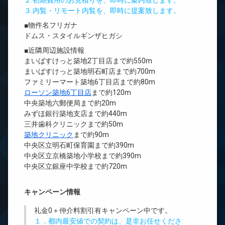
２.初期費用のお見積りを、即時に案内致します。
３.内覧・リモート内覧を、即時に提案致します。
■物件名フリガナ
ドムス・スタイルギンザヒガシ
■近隣周辺施設情報
まいばすけっと築地2丁目店まで約550m
まいばすけっと築地明石町店まで約700m
ファミリーマート築地6丁目店まで約80m
ローソン築地6丁目店
まで約120m
中央築地六郵便局まで約20m
みずほ銀行築地支店まで約440m
三井歯科クリニックまで約50m
築地クリニック
まで約90m
中央区立明石町保育園まで約390m
中央区立京橋築地小学校まで約390m
中央区立銀座中学校まで約720m
キャンペーン情報
礼金0
＋
仲介料割引有
キャンペーン中です。
１．都内最安値での契約は、是非お任せくださ