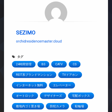
SEZIMO
orchidresidencemaster.cloud
タグ
24時間管理
BS
CATV
CS
REIT系ブランドマンション
TVドアホン
インターネット無料
エレベーター
オートロック
デザイナーズ
宅配ボックス
敷地内ゴミ置き場
防犯カメラ
駐輪場