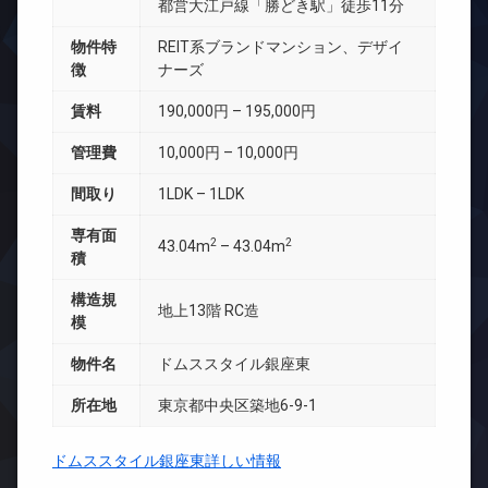
都営大江戸線「勝どき駅」徒歩11分
物件特
REIT系ブランドマンション、デザイ
徴
ナーズ
賃料
190,000円 – 195,000円
管理費
10,000円 – 10,000円
間取り
1LDK – 1LDK
専有面
2
2
43.04m
– 43.04m
積
構造規
地上13階 RC造
模
物件名
ドムススタイル銀座東
所在地
東京都中央区築地6-9-1
ドムススタイル銀座東詳しい情報