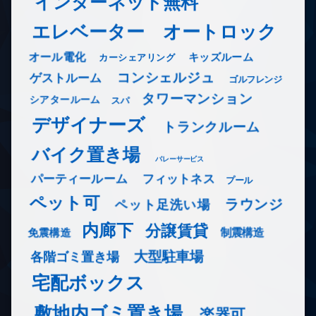
インターネット無料
エレベーター
オートロック
オール電化
キッズルーム
カーシェアリング
コンシェルジュ
ゲストルーム
ゴルフレンジ
タワーマンション
シアタールーム
スパ
デザイナーズ
トランクルーム
バイク置き場
バレーサービス
フィットネス
パーティールーム
プール
ペット可
ラウンジ
ペット足洗い場
内廊下
分譲賃貸
免震構造
制震構造
大型駐車場
各階ゴミ置き場
宅配ボックス
敷地内ゴミ置き場
楽器可