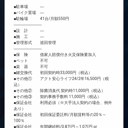
■駐車場 ―
■バイク置場 ―
■駐輪場 41台/月額550円
―――――――
■設 計 ―
■施 工 ―
■管理形式 巡回管理
―――――――
■保 険 借家人賠償付き火災保険要加入
■ペット 不可
■楽 器 不可
■鍵交換代 初回契約時33,000円（税込）
■その他① アクト安心ライフ24/2年16,500円（税
込）
■その他② 除菌消臭代 契約時11,000円（税込）
■その他③ 契約事務手数料 11,000円（税込）
■保証会社 利用必須（※大手法人契約の場合、例外
あり）
■保証会社 初回保証委託料/月額賃料等の20％～
100％
■保証会社 年間継続料/0.8万円～1.0万円 or