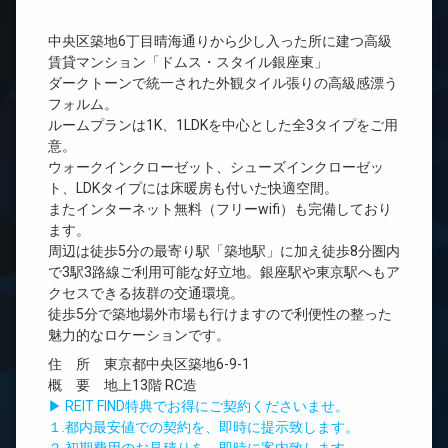
中央区築地6丁目晴海通りから少し入った所に建つ高級
賃貸マンション「ドムス・スタイル銀座東」
ダークトーンで統一された外観タイル張りの高級感漂う
フォルム。
ルームプランは1K、1LDKを中心とした全3タイプをご用
意。
ウォークインクローゼット、シューズインクローゼッ
ト、LDKタイプには床暖房も付いた快適空間。
またインターネット無料（フリーwifi）も完備しており
ます。
周辺は徒歩5分の最寄り駅「築地駅」に加え徒歩8分圏内
で3駅3路線ご利用可能な好立地。銀座駅や東京駅へもア
クセスできる抜群の交通環境。
徒歩5分で築地場外市場も行けますので利便性の整った
魅力的なロケーションです。
住 所 東京都中央区築地6-9-1
概 要 地上13階 RC造
▶ REIT FIND特典でお得にご契約くださいませ。
１.都内最安値での契約を、即時に提示致します。