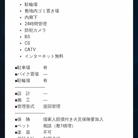
駐輪場
敷地内ゴミ置き場
内廊下
24時間管理
防犯カメラ
BS
CS
CATV
インターネット無料
■駐車場 有
■バイク置場 ―
■駐輪場 有
―――――――
■設 計 ―
■施 工 ―
■管理形式 巡回管理
―――――――
■保 険 借家人賠償付き火災保険要加入
■ペット 相談（敷1積増）
■楽 器 不可