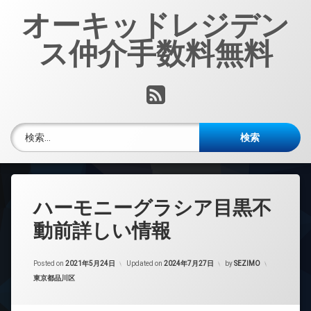
コ
オーキッドレジデン
ン
テ
ス仲介手数料無料
ン
ツ
へ
RSS
ス
キ
ッ
検索:
プ
ハーモニーグラシア目黒不
動前詳しい情報
Posted on
2021年5月24日
Updated on
2024年7月27日
by
SEZIMO
カテゴリー:
東京都品川区