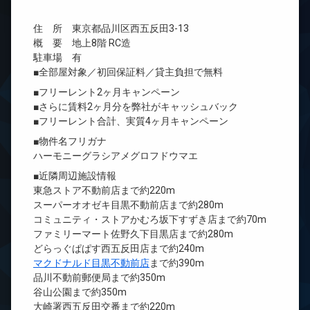
住 所 東京都品川区西五反田3-13
概 要 地上8階 RC造
駐車場 有
■全部屋対象／初回保証料／貸主負担で無料
■フリーレント2ヶ月キャンペーン
■さらに賃料2ヶ月分を弊社がキャッシュバック
■フリーレント合計、実質4ヶ月キャンペーン
■物件名フリガナ
ハーモニーグラシアメグロフドウマエ
■近隣周辺施設情報
東急ストア不動前店まで約220m
スーパーオオゼキ目黒不動前店まで約280m
コミュニティ・ストアかむろ坂下すずき店まで約70m
ファミリーマート佐野久下目黒店まで約280m
どらっぐぱぱす西五反田店まで約240m
マクドナルド目黒不動前店
まで約390m
品川不動前郵便局まで約350m
谷山公園まで約350m
大崎署西五反田交番まで約220m