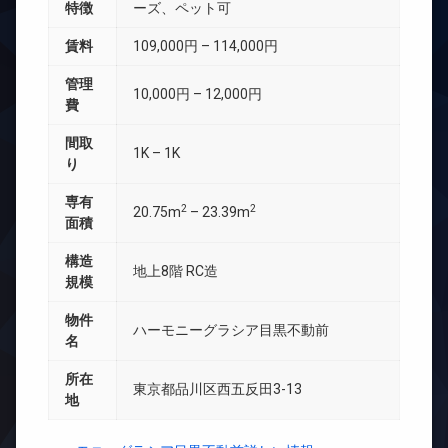
特徴
ーズ、ペット可
賃料
109,000円 – 114,000円
管理
10,000円 – 12,000円
費
間取
1K – 1K
り
専有
2
2
20.75m
– 23.39m
面積
構造
地上8階 RC造
規模
物件
ハーモニーグラシア目黒不動前
名
所在
東京都品川区西五反田3-13
地