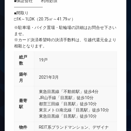
■保証会社 利用必須
―――――――
■間取り
□1K～1LDK（20.75㎡～41.79㎡）
※駐車場・バイク置場・駐輪場の詳細はお問合せ下さい
ませ。
※カード決済希望時の決済手数料は、引越代還元金より
相殺となります。
総戸
19戸
数
築年
2021年3月
月
東急目黒線「不動前駅」徒歩4分
JR山手線「目黒駅」徒歩10分
最寄
都営三田線「目黒駅」徒歩10分
駅
東京メトロ南北線「目黒駅」徒歩10分
東急目黒線「目黒駅」徒歩10分
物件
REIT系ブランドマンション、デザイナ