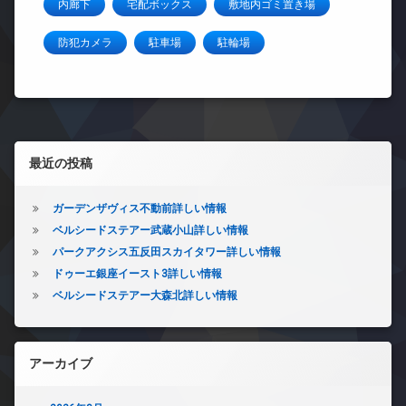
内廊下
宅配ボックス
敷地内ゴミ置き場
防犯カメラ
駐車場
駐輪場
左サイドバー
最近の投稿
ガーデンザヴィス不動前詳しい情報
ベルシードステアー武蔵小山詳しい情報
パークアクシス五反田スカイタワー詳しい情報
ドゥーエ銀座イースト3詳しい情報
ベルシードステアー大森北詳しい情報
アーカイブ