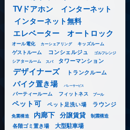
TVドアホン
インターネット
インターネット無料
エレベーター
オートロック
オール電化
キッズルーム
カーシェアリング
コンシェルジュ
ゲストルーム
ゴルフレンジ
タワーマンション
シアタールーム
スパ
デザイナーズ
トランクルーム
バイク置き場
バレーサービス
フィットネス
パーティールーム
プール
ペット可
ラウンジ
ペット足洗い場
内廊下
分譲賃貸
免震構造
制震構造
大型駐車場
各階ゴミ置き場