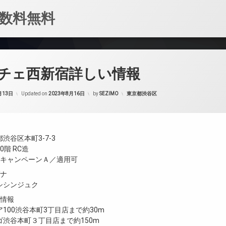
数料無料
チェ西新宿詳しい情報
カテゴリー:
月13日
Updated on
2023年8月16日
by
SEZIMO
東京都渋谷区
渋谷区本町3-7-3
階 RC造
／キャンペーンＡ／適用可
ガナ
シシンジュク
設情報
100渋谷本町3丁目店まで約30m
渋谷本町３丁目店まで約150m