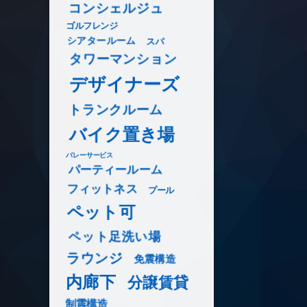
コンシェルジュ
ゴルフレンジ
シアタールーム
スパ
タワーマンション
デザイナーズ
トランクルーム
バイク置き場
バレーサービス
パーティールーム
フィットネス
プール
ペット可
ペット足洗い場
ラウンジ
免震構造
内廊下
分譲賃貸
制震構造