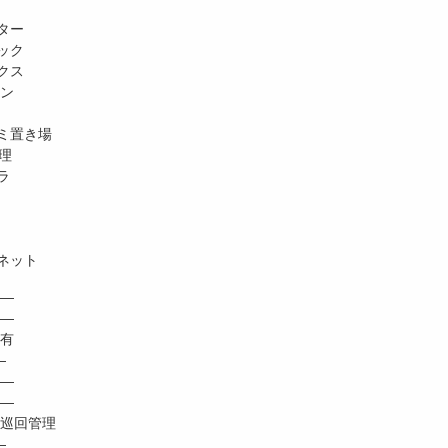
ター
ック
クス
ホン
ミ置き場
理
ラ
ネット
―
 ―
有
―
―
―
巡回管理
―