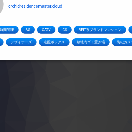
orchidresidencemaster.cloud
4時間管理
BS
CATV
CS
REIT系ブランドマンション
デザイナーズ
宅配ボックス
敷地内ゴミ置き場
防犯カメ