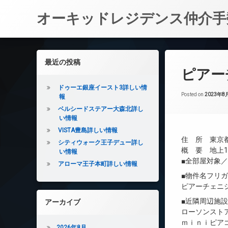
オーキッドレジデンス仲介手
コ
ン
左サイドバー
最近の投稿
テ
ピアー
ン
ツ
ドゥーエ銀座イースト3詳しい情
へ
Posted on
2023年8
報
ス
ベルシードステアー大森北詳し
キ
い情報
ッ
VISTA豊島詳しい情報
プ
住 所 東京都
シティウォーク王子デュー詳し
概 要 地上10
い情報
■全部屋対象
アローマ王子本町詳しい情報
■物件名フリ
ピアーチェニ
■近隣周辺施
アーカイブ
ローソンストア
ｍｉｎｉピアゴ
2026年8月